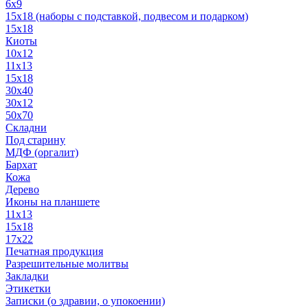
6x9
15х18 (наборы с подставкой, подвесом и подарком)
15x18
Киоты
10x12
11x13
15x18
30x40
30х12
50x70
Складни
Под старину
МДФ (оргалит)
Бархат
Кожа
Дерево
Иконы на планшете
11х13
15х18
17х22
Печатная продукция
Разрешительные молитвы
Закладки
Этикетки
Записки (о здравии, о упокоении)