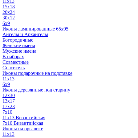
11x13
15x18
20x24
30х12
6x9
Иконы ламинированные 65x95
Ангелы и Архангелы
Богородичные
Женские имена
Мужские имена
В наборах
Совместные
Спаситель
Иконы подарочные на подставке
11x13
6x9
Иконы деревянные под старину
12х30
13x17
17x23
7x10
11x13 Византийская
7x10 Византийская
Иконы на оргалите
11x13