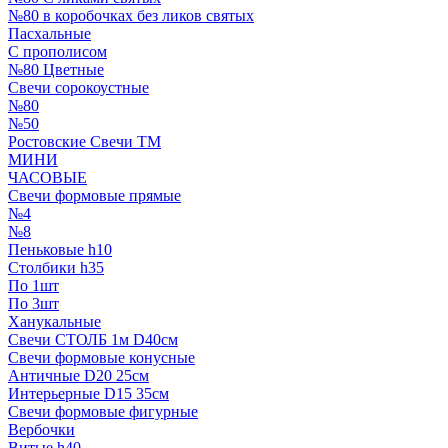
№80 в коробочках без ликов святых
Пасхальные
С прополисом
№80 Цветные
Свечи сорокоустные
№80
№50
Ростовские Свечи ТМ
МИНИ
ЧАСОВЫЕ
Свечи формовые прямые
№4
№8
Пеньковые h10
Столбики h35
По 1шт
По 3шт
Ханукальные
Свечи СТОЛБ 1м D40см
Свечи формовые конусные
Античные D20 25см
Интерьерные D15 35см
Свечи формовые фигурные
Вербочки
Витые h40