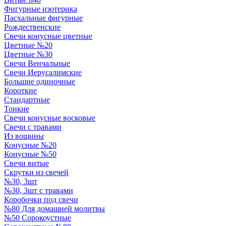
Фигурные изотерика
Пасхальные фигурные
Рождественские
Свечи конусные цветные
Цветные №20
Цветные №30
Свечи Венчальные
Свечи Иерусалимские
Большие одиночные
Короткие
Стандартные
Тонкие
Свечи конусные восковые
Свечи с травами
Из вощины
Конусные №20
Конусные №50
Свечи витые
Скрутки из свечей
№30, 3шт
№30, 3шт с травами
Коробочки под свечи
№80 Для домашней молитвы
№50 Сорокоустные