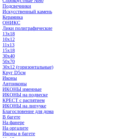
Сорокоустные №80
Подсвечники
Искусственный камень
Керамика
ОНИКС
Лики полиграфические
13x18
10x12
11х13
15х18
30x40
50x70
30x12 (горизонтальные)
Круг D5см
Иконы
Автоиконы
ИКОНЫ именные
ИКОНЫ на подвеске
КРЕСТ с распятием
ИКОНЫ на липучке
Благословение для дома
В багете
На фанере
На оргалите
Иконы в багете