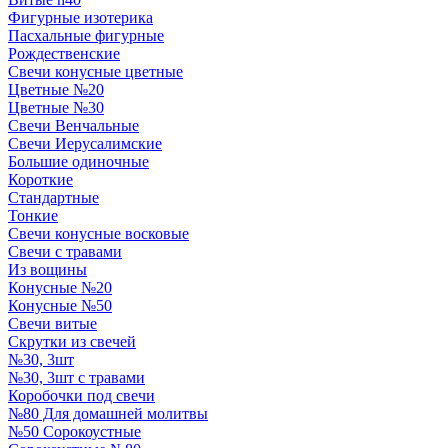
Фигурные изотерика
Пасхальные фигурные
Рождественские
Свечи конусные цветные
Цветные №20
Цветные №30
Свечи Венчальные
Свечи Иерусалимские
Большие одиночные
Короткие
Стандартные
Тонкие
Свечи конусные восковые
Свечи с травами
Из вощины
Конусные №20
Конусные №50
Свечи витые
Скрутки из свечей
№30, 3шт
№30, 3шт с травами
Коробочки под свечи
№80 Для домашней молитвы
№50 Сорокоустные