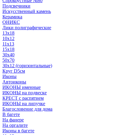
Сорокоустные №80
Подсвечники
Искусственный камень
Керамика
ОНИКС
Лики полиграфические
13x18
10x12
11х13
15х18
30x40
50x70
30x12 (горизонтальные)
Круг D5см
Иконы
Автоиконы
ИКОНЫ именные
ИКОНЫ на подвеске
КРЕСТ с распятием
ИКОНЫ на липучке
Благословение для дома
В багете
На фанере
На оргалите
Иконы в багете