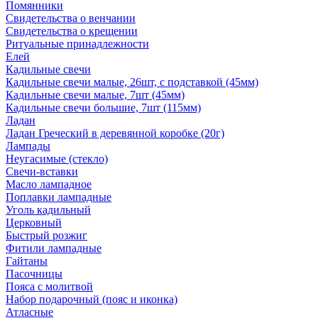
Помянники
Свидетельства о венчании
Свидетельства о крещении
Ритуальные принадлежности
Елей
Кадильные свечи
Кадильные свечи малые, 26шт, с подставкой (45мм)
Кадильные свечи малые, 7шт (45мм)
Кадильные свечи большие, 7шт (115мм)
Ладан
Ладан Греческий в деревянной коробке (20г)
Лампады
Неугасимые (стекло)
Свечи-вставки
Масло лампадное
Поплавки лампадные
Уголь кадильный
Церковный
Быстрый розжиг
Фитили лампадные
Гайтаны
Пасочницы
Пояса с молитвой
Набор подарочный (пояс и иконка)
Атласные