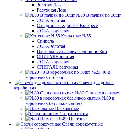
Золотая Лоза
Радужная Лоза
№80 В пачках по 50шт
ЛОЗА золотая
С надписью Христос Воскресе
ЛОЗА радужная
Конусные №55
Спираль
ЛОЗА золотая
Пасхальные на трехсвечник по 3шт
СПИРАЛЬ золотая
ЛОЗА радужная
СПИРАЛЬ радужная
№20-40 В
коробочках по 10шт
Свечи для дома в
коробочках
№80 С ликами святых
№80 в
коробочках без ликов святых
Пасхальные
С прополисом
№80 Цветные
Свечи сорокоустные