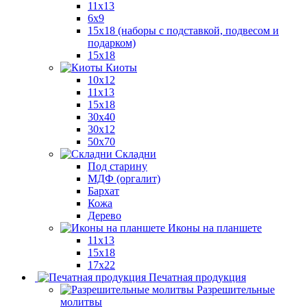
11x13
6x9
15х18 (наборы с подставкой, подвесом и
подарком)
15x18
Киоты
10x12
11x13
15x18
30x40
30х12
50x70
Складни
Под старину
МДФ (оргалит)
Бархат
Кожа
Дерево
Иконы на планшете
11х13
15х18
17х22
Печатная продукция
Разрешительные
молитвы