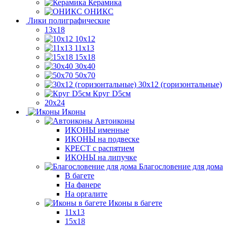
Керамика
ОНИКС
Лики полиграфические
13x18
10x12
11х13
15х18
30x40
50x70
30x12 (горизонтальные)
Круг D5см
20х24
Иконы
Автоиконы
ИКОНЫ именные
ИКОНЫ на подвеске
КРЕСТ с распятием
ИКОНЫ на липучке
Благословение для дома
В багете
На фанере
На оргалите
Иконы в багете
11x13
15x18