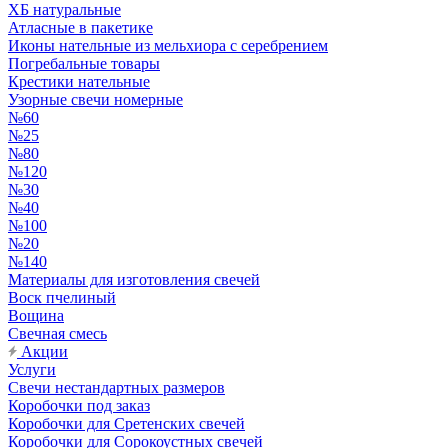
ХБ натуральные
Атласные в пакетике
Иконы нательные из мельхиора с серебрением
Погребальные товары
Крестики нательные
Узорные свечи номерные
№60
№25
№80
№120
№30
№40
№100
№20
№140
Материалы для изготовления свечей
Воск пчелиный
Вощина
Свечная смесь
Акции
Услуги
Свечи нестандартных размеров
Коробочки под заказ
Коробочки для Сретенских свечей
Коробочки для Сорокоустных свечей