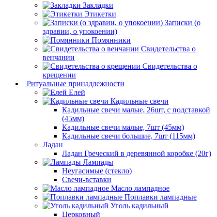
Закладки
Этикетки
Записки (о
здравии, о упокоении)
Помянники
Свидетельства о
венчании
Свидетельства о
крещении
Ритуальные принадлежности
Елей
Кадильные свечи
Кадильные свечи малые, 26шт, с подставкой
(45мм)
Кадильные свечи малые, 7шт (45мм)
Кадильные свечи большие, 7шт (115мм)
Ладан
Ладан Греческий в деревянной коробке (20г)
Лампады
Неугасимые (стекло)
Свечи-вставки
Масло лампадное
Поплавки лампадные
Уголь кадильный
Церковный