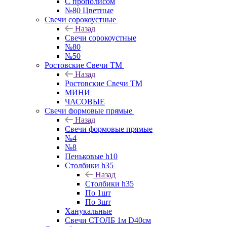
С прополисом
№80 Цветные
Свечи сорокоустные
Назад
Свечи сорокоустные
№80
№50
Ростовские Свечи ТМ
Назад
Ростовские Свечи ТМ
МИНИ
ЧАСОВЫЕ
Свечи формовые прямые
Назад
Свечи формовые прямые
№4
№8
Пеньковые h10
Столбики h35
Назад
Столбики h35
По 1шт
По 3шт
Ханукальные
Свечи СТОЛБ 1м D40см