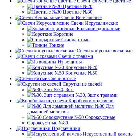
Свечи конусные цветные
Цветные №20
Цветные №30
Свечи Венчальные
Свечи Иерусалимские
Большие одиночные
Короткие
Стандартные
Тонкие
Свечи конусные восковые
Свечи с травами
Из вощины
Конусные №20
Конусные №50
Свечи витые
Скрутки из свечей
№30, 3шт
№30, 3шт с травами
Коробочки под свечи
№80 Для
домашней молитвы
№50 Сорокоустные
Сорокоустные №80
Подсвечники
Искусственный камень