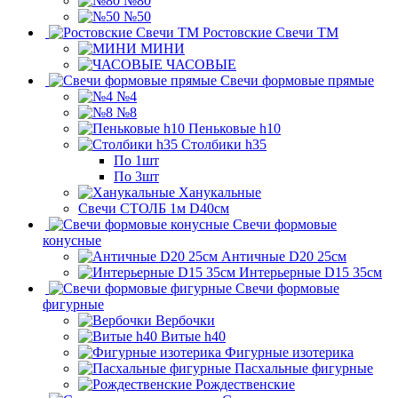
№80
№50
Ростовские Свечи ТМ
МИНИ
ЧАСОВЫЕ
Свечи формовые прямые
№4
№8
Пеньковые h10
Столбики h35
По 1шт
По 3шт
Ханукальные
Свечи СТОЛБ 1м D40см
Свечи формовые
конусные
Античные D20 25см
Интерьерные D15 35см
Свечи формовые
фигурные
Вербочки
Витые h40
Фигурные изотерика
Пасхальные фигурные
Рождественские