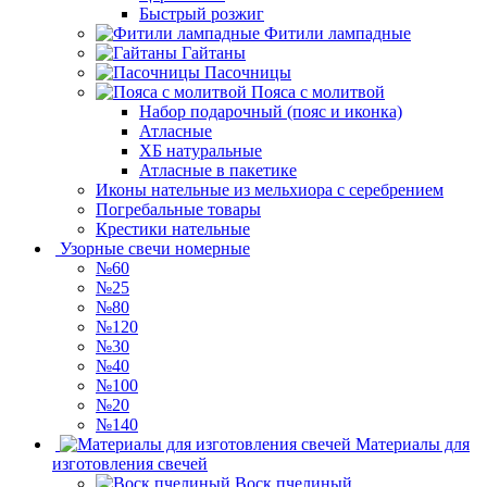
Быстрый розжиг
Фитили лампадные
Гайтаны
Пасочницы
Пояса с молитвой
Набор подарочный (пояс и иконка)
Атласные
ХБ натуральные
Атласные в пакетике
Иконы нательные из мельхиора с серебрением
Погребальные товары
Крестики нательные
Узорные свечи номерные
№60
№25
№80
№120
№30
№40
№100
№20
№140
Материалы для
изготовления свечей
Воск пчелиный