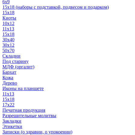
6x9
15х18 (наборы с подставкой, подвесом и подарком)
15x18
Киоты
10x12
11x13
15x18
30x40
30х12
50x70
Складни
Под старину
МДФ (оргалит)
Бархат
Кожа
Дерево
Иконы на планшете
11х13
15х18
17х22
Печатная продукция
Разрешительные молитвы
Закладки
Этикетки
Записки (о здравии, о упокоении)