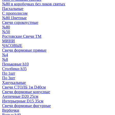
№80 в коробочках без ликов святых
Пасхальные
С прополисом
№80 Цветные
Свечи сорокоустные
№80
№50
Ростовские Свечи ТМ
МИНИ
ЧАСОВЫЕ
Свечи формовые прямые
№4
№8
Пеньковые h10
Столбики h35
По 1шт
По 3шт
Ханукальные
Свечи СТОЛБ 1м D40см
Свечи формовые конусные
Античные D20 25см
Интерьерные D15 35см
Свечи формовые фигурные
Вербочки
Витые h40