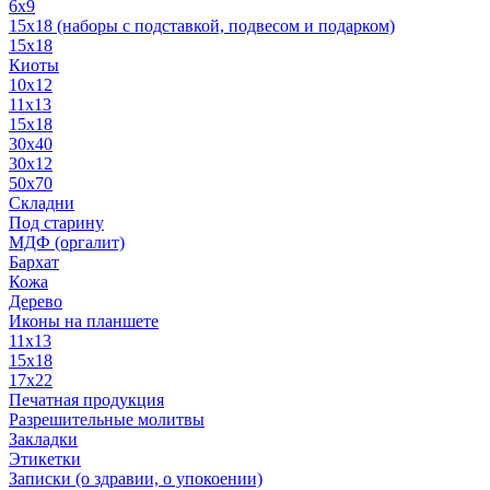
6x9
15х18 (наборы с подставкой, подвесом и подарком)
15x18
Киоты
10x12
11x13
15x18
30x40
30х12
50x70
Складни
Под старину
МДФ (оргалит)
Бархат
Кожа
Дерево
Иконы на планшете
11х13
15х18
17х22
Печатная продукция
Разрешительные молитвы
Закладки
Этикетки
Записки (о здравии, о упокоении)