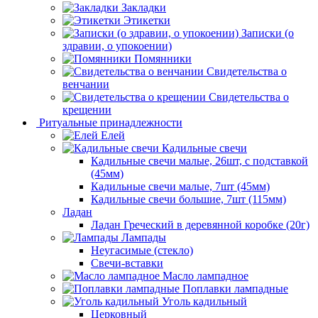
Закладки
Этикетки
Записки (о
здравии, о упокоении)
Помянники
Свидетельства о
венчании
Свидетельства о
крещении
Ритуальные принадлежности
Елей
Кадильные свечи
Кадильные свечи малые, 26шт, с подставкой
(45мм)
Кадильные свечи малые, 7шт (45мм)
Кадильные свечи большие, 7шт (115мм)
Ладан
Ладан Греческий в деревянной коробке (20г)
Лампады
Неугасимые (стекло)
Свечи-вставки
Масло лампадное
Поплавки лампадные
Уголь кадильный
Церковный