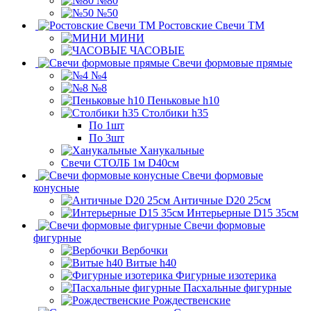
№80
№50
Ростовские Свечи ТМ
МИНИ
ЧАСОВЫЕ
Свечи формовые прямые
№4
№8
Пеньковые h10
Столбики h35
По 1шт
По 3шт
Ханукальные
Свечи СТОЛБ 1м D40см
Свечи формовые
конусные
Античные D20 25см
Интерьерные D15 35см
Свечи формовые
фигурные
Вербочки
Витые h40
Фигурные изотерика
Пасхальные фигурные
Рождественские