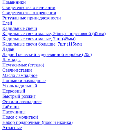
Помянники
Свидетельства о венчании
Свидетельства о крещении
Ритуальные принадлежности
Елей
Кадильные свечи
Кадильные свечи малые, 26шт, с подставкой (45мм)
Кадильные свечи малые, 7шт (45мм)
Кадильные свечи большие, 7шт (115мм)
Ладан
Ладан Греческий в деревянной коробке (20г)
Лампады
Неугасимые (стекло)
Свечи-вставки
Масло лампадное
Поплавки лампадные
Уголь кадильный
Церковный
Быстрый розжиг
Фитили лампадные
Гайтаны
Пасочницы
Пояса с молитвой
Набор подарочный (пояс и иконка)
Атласные