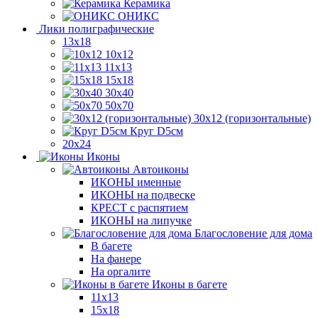
Керамика
ОНИКС
Лики полиграфические
13x18
10x12
11х13
15х18
30x40
50x70
30x12 (горизонтальные)
Круг D5см
20х24
Иконы
Автоиконы
ИКОНЫ именные
ИКОНЫ на подвеске
КРЕСТ с распятием
ИКОНЫ на липучке
Благословение для дома
В багете
На фанере
На оргалите
Иконы в багете
11x13
15x18