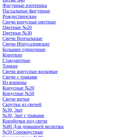
Фигурные изотерика
Пасхальные фигурные
Рождественские
Свечи конусные цветные
Цветные №20
Цветные №30
Свечи Венчальные
Свечи Иерусалимские
Большие одиночные
Короткие
Стандартные
Тонкие
Свечи конусные восковые
Свечи с травами
Из вощины
Конусные №20
Конусные №50
Свечи витые
Скрутки из свечей
№30, 3шт
№30, 3шт с травами
Коробочки под свечи
№80 Для домашней молитвы
№50 Сорокоустные