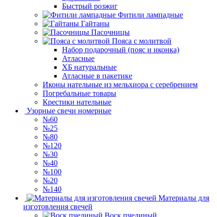
Быстрый розжиг
Фитили лампадные
Гайтаны
Пасочницы
Пояса с молитвой
Набор подарочный (пояс и иконка)
Атласные
ХБ натуральные
Атласные в пакетике
Иконы нательные из мельхиора с серебрением
Погребальные товары
Крестики нательные
Узорные свечи номерные
№60
№25
№80
№120
№30
№40
№100
№20
№140
Материалы для
изготовления свечей
Воск пчелиный