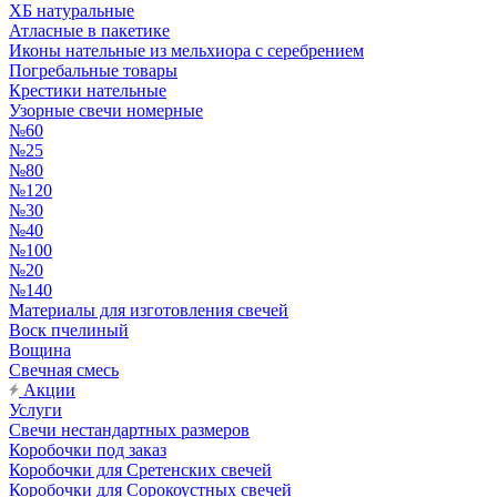
ХБ натуральные
Атласные в пакетике
Иконы нательные из мельхиора с серебрением
Погребальные товары
Крестики нательные
Узорные свечи номерные
№60
№25
№80
№120
№30
№40
№100
№20
№140
Материалы для изготовления свечей
Воск пчелиный
Вощина
Свечная смесь
Акции
Услуги
Свечи нестандартных размеров
Коробочки под заказ
Коробочки для Сретенских свечей
Коробочки для Сорокоустных свечей