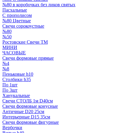
№80 в коробочках без ликов святых
Пасхальные
С прополисом
№80 Цветные
Свечи сорокоустные
№80
№50
Ростовские Свечи ТМ
МИНИ
ЧАСОВЫЕ
Свечи формовые прямые
№4
№8
Пеньковые h10
Столбики h35
По 1шт
По 3шт
Ханукальные
Свечи СТОЛБ 1м D40см
Свечи формовые конусные
Античные D20 25см
Интерьерные D15 35см
Свечи формовые фигурные
Вербочки
Витые h40