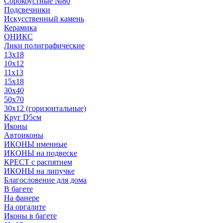
Сорокоустные №80
Подсвечники
Искусственный камень
Керамика
ОНИКС
Лики полиграфические
13x18
10x12
11х13
15х18
30x40
50x70
30x12 (горизонтальные)
Круг D5см
Иконы
Автоиконы
ИКОНЫ именные
ИКОНЫ на подвеске
КРЕСТ с распятием
ИКОНЫ на липучке
Благословение для дома
В багете
На фанере
На оргалите
Иконы в багете