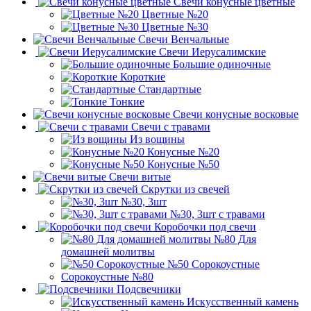
Свечи конусные цветные
Цветные №20
Цветные №30
Свечи Венчальные
Свечи Иерусалимские
Большие одиночные
Короткие
Стандартные
Тонкие
Свечи конусные восковые
Свечи с травами
Из вощины
Конусные №20
Конусные №50
Свечи витые
Скрутки из свечей
№30, 3шт
№30, 3шт с травами
Коробочки под свечи
№80 Для
домашней молитвы
№50 Сорокоустные
Сорокоустные №80
Подсвечники
Искусственный камень