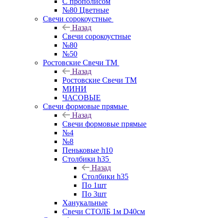
С прополисом
№80 Цветные
Свечи сорокоустные
Назад
Свечи сорокоустные
№80
№50
Ростовские Свечи ТМ
Назад
Ростовские Свечи ТМ
МИНИ
ЧАСОВЫЕ
Свечи формовые прямые
Назад
Свечи формовые прямые
№4
№8
Пеньковые h10
Столбики h35
Назад
Столбики h35
По 1шт
По 3шт
Ханукальные
Свечи СТОЛБ 1м D40см