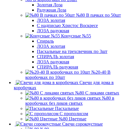
Золотая Лоза
Радужная Лоза
№80 В пачках по 50шт
ЛОЗА золотая
С надписью Христос Воскресе
ЛОЗА радужная
Конусные №55
Спираль
ЛОЗА золотая
Пасхальные на трехсвечник по 3шт
СПИРАЛЬ золотая
ЛОЗА радужная
СПИРАЛЬ радужная
№20-40 В
коробочках по 10шт
Свечи для дома в
коробочках
№80 С ликами святых
№80 в
коробочках без ликов святых
Пасхальные
С прополисом
№80 Цветные
Свечи сорокоустные