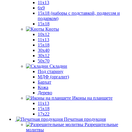
11x13
6x9
15х18 (наборы с подставкой, подвесом и
подарком)
15x18
Киоты
10x12
11x13
15x18
30x40
30х12
50x70
Складни
Под старину
МДФ (оргалит)
Бархат
Кожа
Дерево
Иконы на планшете
11х13
15х18
17х22
Печатная продукция
Разрешительные
молитвы