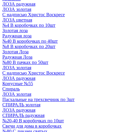
ЛОЗА радужная
ЛОЗА золотая
С надписью Христос Воскресе
ЛОЗА цветная
№4 В коробочках по 10шт
Золотая лоза
Радужная лоза
№40 В коробочках по 40шт
№8 В коробочках по 20шт
Золотая Лоза
Радужная Лоза
№80 В пачках по 50шт
ЛОЗА золотая
С надписью Христос Воскресе
ЛОЗА радужная
Конусные №55
Спираль
ЛОЗА золотая
Пасхальные на трехсвечник по 3шт
СПИРАЛЬ золотая
ЛОЗА радужная
СПИРАЛЬ радужная
№20-40 В коробочках по 10шт
Свечи для дома в коробочках
№80 С ликами святых