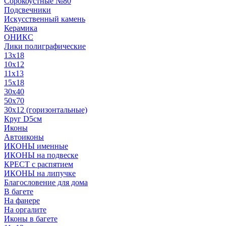
Сорокоустные №80
Подсвечники
Искусственный камень
Керамика
ОНИКС
Лики полиграфические
13x18
10x12
11х13
15х18
30x40
50x70
30x12 (горизонтальные)
Круг D5см
Иконы
Автоиконы
ИКОНЫ именные
ИКОНЫ на подвеске
КРЕСТ с распятием
ИКОНЫ на липучке
Благословение для дома
В багете
На фанере
На оргалите
Иконы в багете