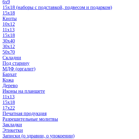
6x9
15х18 (наборы с подставкой, подвесом и подарком)
15x18
Киоты
10x12
11x13
15x18
30x40
30х12
50x70
Складни
Под старину
МДФ (оргалит)
Бархат
Кожа
Дерево
Иконы на планшете
11х13
15х18
17х22
Печатная продукция
Разрешительные молитвы
Закладки
Этикетки
Записки (о здравии, о упокоении)