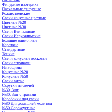
Фигурные изотерика
Пасхальные фигурные
Рождественские
Свечи конусные цветные
Цветные №20
Цветные №30
Свечи Венчальные
Свечи Иерусалимские
Большие одиночные
Короткие
Стандартные
Тонкие
Свечи конусные восковые
Свечи с травами
Из вощины
Конусные №20
Конусные №50
Свечи витые
Скрутки из свечей
№30, 3шт
№30, 3шт с травами
Коробочки под свечи
№80 Для домашней молитвы
№50 Сорокоустные