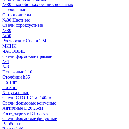
№80 в коробочках без ликов святых
Пасхальные
С прополисом
№80 Цветные
Свечи сорокоустные
№80
№50
Ростовские Свечи ТМ
МИНИ
ЧАСОВЫЕ
Свечи формовые прямые
№4
№8
Пеньковые h10
Столбики h35
По 1шт
По 3шт
Ханукальные
Свечи СТОЛБ 1м D40см
Свечи формовые конусные
Античные D20 25см
Интерьерные D15 35см
Свечи формовые фигурные
Вербочки
Витые h40