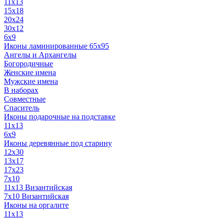
11x13
15x18
20x24
30х12
6x9
Иконы ламинированные 65x95
Ангелы и Архангелы
Богородичные
Женские имена
Мужские имена
В наборах
Совместные
Спаситель
Иконы подарочные на подставке
11x13
6x9
Иконы деревянные под старину
12х30
13x17
17x23
7x10
11x13 Византийская
7x10 Византийская
Иконы на оргалите
11x13