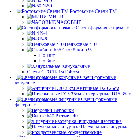
№80
№50
Ростовские Свечи ТМ
МИНИ
ЧАСОВЫЕ
Свечи формовые прямые
№4
№8
Пеньковые h10
Столбики h35
По 1шт
По 3шт
Ханукальные
Свечи СТОЛБ 1м D40см
Свечи формовые
конусные
Античные D20 25см
Интерьерные D15 35см
Свечи формовые
фигурные
Вербочки
Витые h40
Фигурные изотерика
Пасхальные фигурные
Рождественские