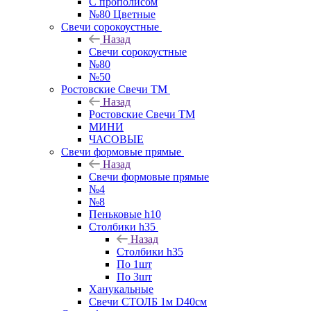
С прополисом
№80 Цветные
Свечи сорокоустные
Назад
Свечи сорокоустные
№80
№50
Ростовские Свечи ТМ
Назад
Ростовские Свечи ТМ
МИНИ
ЧАСОВЫЕ
Свечи формовые прямые
Назад
Свечи формовые прямые
№4
№8
Пеньковые h10
Столбики h35
Назад
Столбики h35
По 1шт
По 3шт
Ханукальные
Свечи СТОЛБ 1м D40см