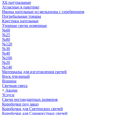
ХБ натуральные
Атласные в пакетике
Иконы нательные из мельхиора с серебрением
Погребальные товары
Крестики нательные
Узорные свечи номерные
№60
№25
№80
№120
№30
№40
№100
№20
№140
Материалы для изготовления свечей
Воск пчелиный
Вощина
Свечная смесь
Акции
Услуги
Свечи нестандартных размеров
Коробочки под заказ
Коробочки для Сретенских свечей
Коробочки для Сорокоустных свечей