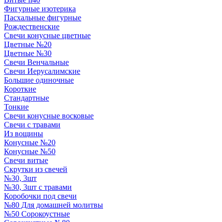
Фигурные изотерика
Пасхальные фигурные
Рождественские
Свечи конусные цветные
Цветные №20
Цветные №30
Свечи Венчальные
Свечи Иерусалимские
Большие одиночные
Короткие
Стандартные
Тонкие
Свечи конусные восковые
Свечи с травами
Из вощины
Конусные №20
Конусные №50
Свечи витые
Скрутки из свечей
№30, 3шт
№30, 3шт с травами
Коробочки под свечи
№80 Для домашней молитвы
№50 Сорокоустные