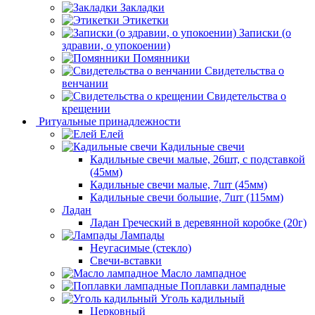
Закладки
Этикетки
Записки (о
здравии, о упокоении)
Помянники
Свидетельства о
венчании
Свидетельства о
крещении
Ритуальные принадлежности
Елей
Кадильные свечи
Кадильные свечи малые, 26шт, с подставкой
(45мм)
Кадильные свечи малые, 7шт (45мм)
Кадильные свечи большие, 7шт (115мм)
Ладан
Ладан Греческий в деревянной коробке (20г)
Лампады
Неугасимые (стекло)
Свечи-вставки
Масло лампадное
Поплавки лампадные
Уголь кадильный
Церковный