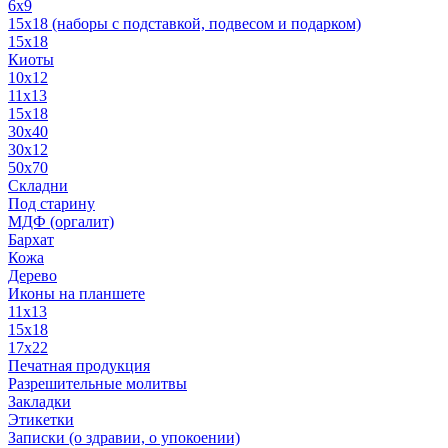
6x9
15х18 (наборы с подставкой, подвесом и подарком)
15x18
Киоты
10x12
11x13
15x18
30x40
30х12
50x70
Складни
Под старину
МДФ (оргалит)
Бархат
Кожа
Дерево
Иконы на планшете
11х13
15х18
17х22
Печатная продукция
Разрешительные молитвы
Закладки
Этикетки
Записки (о здравии, о упокоении)