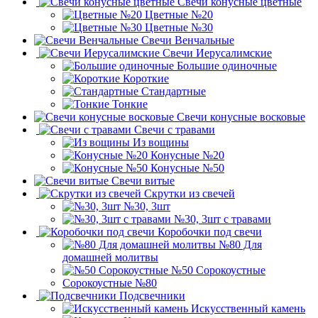
Свечи конусные цветные
Цветные №20
Цветные №30
Свечи Венчальные
Свечи Иерусалимские
Большие одиночные
Короткие
Стандартные
Тонкие
Свечи конусные восковые
Свечи с травами
Из вощины
Конусные №20
Конусные №50
Свечи витые
Скрутки из свечей
№30, 3шт
№30, 3шт с травами
Коробочки под свечи
№80 Для
домашней молитвы
№50 Сорокоустные
Сорокоустные №80
Подсвечники
Искусственный камень