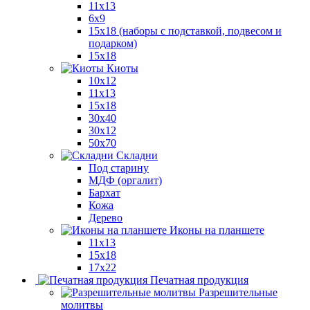
11x13
6x9
15х18 (наборы с подставкой, подвесом и
подарком)
15x18
Киоты
10x12
11x13
15x18
30x40
30х12
50x70
Складни
Под старину
МДФ (оргалит)
Бархат
Кожа
Дерево
Иконы на планшете
11х13
15х18
17х22
Печатная продукция
Разрешительные
молитвы