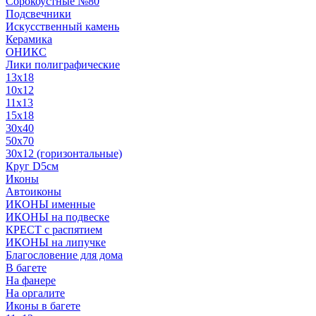
Сорокоустные №80
Подсвечники
Искусственный камень
Керамика
ОНИКС
Лики полиграфические
13x18
10x12
11х13
15х18
30x40
50x70
30x12 (горизонтальные)
Круг D5см
Иконы
Автоиконы
ИКОНЫ именные
ИКОНЫ на подвеске
КРЕСТ с распятием
ИКОНЫ на липучке
Благословение для дома
В багете
На фанере
На оргалите
Иконы в багете