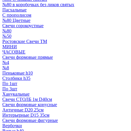
№80 в коробочках без ликов святых
Пасхальные
С прополисом
№80 Цветные
Свечи сорокоустные
№80
№50
Ростовские Свечи ТМ
МИНИ
ЧАСОВЫЕ
Свечи формовые прямые
№4
№8
Пеньковые h10
Столбики h35
По 1шт
По 3шт
Ханукальные
Свечи СТОЛБ 1м D40см
Свечи формовые конусные
Античные D20 25см
Интерьерные D15 35см
Свечи формовые фигурные
Вербочки
Витые h40