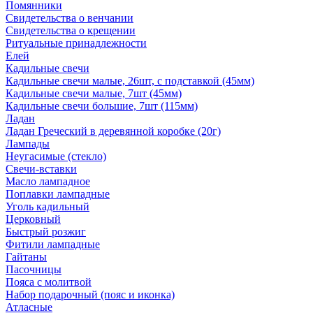
Помянники
Свидетельства о венчании
Свидетельства о крещении
Ритуальные принадлежности
Елей
Кадильные свечи
Кадильные свечи малые, 26шт, с подставкой (45мм)
Кадильные свечи малые, 7шт (45мм)
Кадильные свечи большие, 7шт (115мм)
Ладан
Ладан Греческий в деревянной коробке (20г)
Лампады
Неугасимые (стекло)
Свечи-вставки
Масло лампадное
Поплавки лампадные
Уголь кадильный
Церковный
Быстрый розжиг
Фитили лампадные
Гайтаны
Пасочницы
Пояса с молитвой
Набор подарочный (пояс и иконка)
Атласные