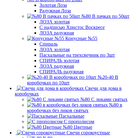
Золотая Лоза
Радужная Лоза
№80 В пачках по 50шт
ЛОЗА золотая
С надписью Христос Воскресе
ЛОЗА радужная
Конусные №55
Спираль
ЛОЗА золотая
Пасхальные на трехсвечник по 3шт
СПИРАЛЬ золотая
ЛОЗА радужная
СПИРАЛЬ радужная
№20-40 В
коробочках по 10шт
Свечи для дома в
коробочках
№80 С ликами святых
№80 в
коробочках без ликов святых
Пасхальные
С прополисом
№80 Цветные
Свечи сорокоустные