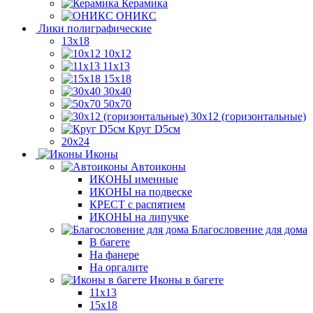
Керамика
ОНИКС
Лики полиграфические
13x18
10x12
11х13
15х18
30x40
50x70
30x12 (горизонтальные)
Круг D5см
20х24
Иконы
Автоиконы
ИКОНЫ именные
ИКОНЫ на подвеске
КРЕСТ с распятием
ИКОНЫ на липучке
Благословение для дома
В багете
На фанере
На оргалите
Иконы в багете
11x13
15x18