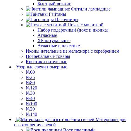
Быстрый розжиг
Фитили лампадные
Гайтаны
Пасочницы
Пояса с молитвой
Набор подарочный (пояс и иконка)
Атласные
ХБ натуральные
Атласные в пакетике
Иконы нательные из мельхиора с серебрением
Погребальные товары
Крестики нательные
Узорные свечи номерные
№60
№25
№80
№120
№30
№40
№100
№20
№140
Материалы для
изготовления свечей
Воск пчелиный