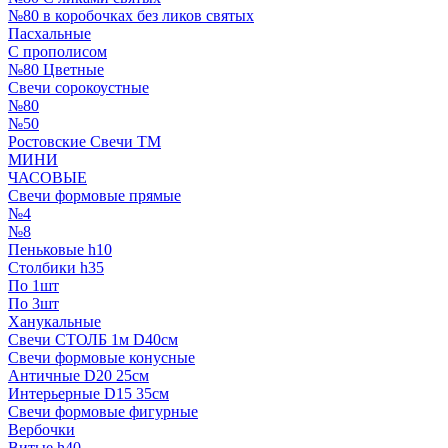
№80 в коробочках без ликов святых
Пасхальные
С прополисом
№80 Цветные
Свечи сорокоустные
№80
№50
Ростовские Свечи ТМ
МИНИ
ЧАСОВЫЕ
Свечи формовые прямые
№4
№8
Пеньковые h10
Столбики h35
По 1шт
По 3шт
Ханукальные
Свечи СТОЛБ 1м D40см
Свечи формовые конусные
Античные D20 25см
Интерьерные D15 35см
Свечи формовые фигурные
Вербочки
Витые h40