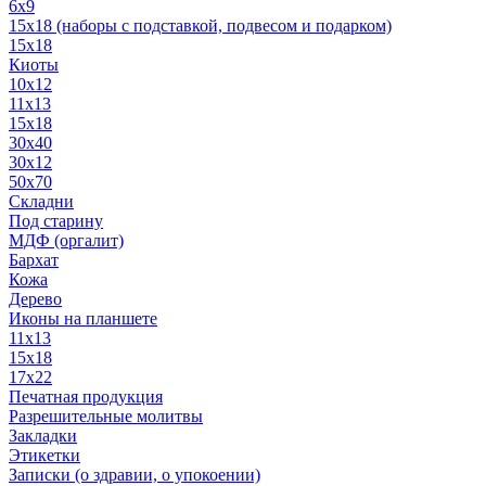
6x9
15х18 (наборы с подставкой, подвесом и подарком)
15x18
Киоты
10x12
11x13
15x18
30x40
30х12
50x70
Складни
Под старину
МДФ (оргалит)
Бархат
Кожа
Дерево
Иконы на планшете
11х13
15х18
17х22
Печатная продукция
Разрешительные молитвы
Закладки
Этикетки
Записки (о здравии, о упокоении)