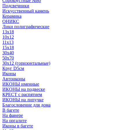
Сорокоустные №80
Подсвечники
Искусственный камень
Керамика
ОНИКС
Лики полиграфические
13x18
10x12
11х13
15х18
30x40
50x70
30x12 (горизонтальные)
Круг D5см
Иконы
Автоиконы
ИКОНЫ именные
ИКОНЫ на подвеске
КРЕСТ с распятием
ИКОНЫ на липучке
Благословение для дома
В багете
На фанере
На оргалите
Иконы в багете