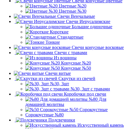
Свечи конусные цветные
Цветные №20
Цветные №30
Свечи Венчальные
Свечи Иерусалимские
Большие одиночные
Короткие
Стандартные
Тонкие
Свечи конусные восковые
Свечи с травами
Из вощины
Конусные №20
Конусные №50
Свечи витые
Скрутки из свечей
№30, 3шт
№30, 3шт с травами
Коробочки под свечи
№80 Для
домашней молитвы
№50 Сорокоустные
Сорокоустные №80
Подсвечники
Искусственный камень