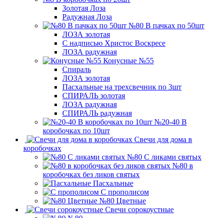
Золотая Лоза
Радужная Лоза
№80 В пачках по 50шт
ЛОЗА золотая
С надписью Христос Воскресе
ЛОЗА радужная
Конусные №55
Спираль
ЛОЗА золотая
Пасхальные на трехсвечник по 3шт
СПИРАЛЬ золотая
ЛОЗА радужная
СПИРАЛЬ радужная
№20-40 В
коробочках по 10шт
Свечи для дома в
коробочках
№80 С ликами святых
№80 в
коробочках без ликов святых
Пасхальные
С прополисом
№80 Цветные
Свечи сорокоустные