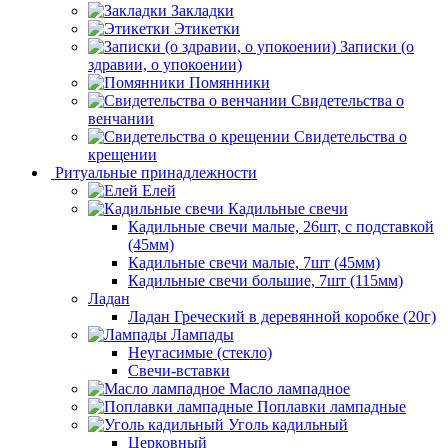
Закладки
Этикетки
Записки (о
здравии, о упокоении)
Помянники
Свидетельства о
венчании
Свидетельства о
крещении
Ритуальные принадлежности
Елей
Кадильные свечи
Кадильные свечи малые, 26шт, с подставкой
(45мм)
Кадильные свечи малые, 7шт (45мм)
Кадильные свечи большие, 7шт (115мм)
Ладан
Ладан Греческий в деревянной коробке (20г)
Лампады
Неугасимые (стекло)
Свечи-вставки
Масло лампадное
Поплавки лампадные
Уголь кадильный
Церковный