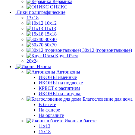
Керамика
ОНИКС
Лики полиграфические
13x18
10x12
11х13
15х18
30x40
50x70
30x12 (горизонтальные)
Круг D5см
20х24
Иконы
Автоиконы
ИКОНЫ именные
ИКОНЫ на подвеске
КРЕСТ с распятием
ИКОНЫ на липучке
Благословение для дома
В багете
На фанере
На оргалите
Иконы в багете
11x13
15x18