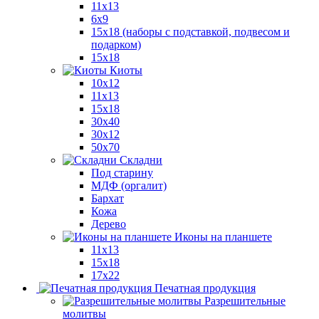
11x13
6x9
15х18 (наборы с подставкой, подвесом и
подарком)
15x18
Киоты
10x12
11x13
15x18
30x40
30х12
50x70
Складни
Под старину
МДФ (оргалит)
Бархат
Кожа
Дерево
Иконы на планшете
11х13
15х18
17х22
Печатная продукция
Разрешительные
молитвы