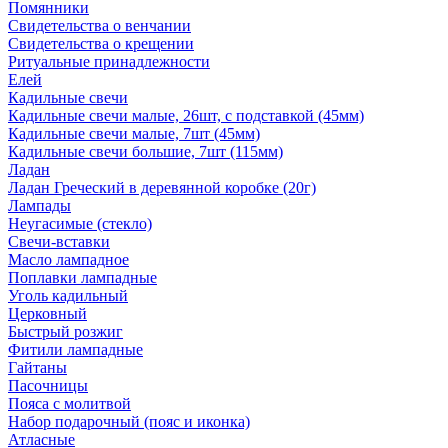
Помянники
Свидетельства о венчании
Свидетельства о крещении
Ритуальные принадлежности
Елей
Кадильные свечи
Кадильные свечи малые, 26шт, с подставкой (45мм)
Кадильные свечи малые, 7шт (45мм)
Кадильные свечи большие, 7шт (115мм)
Ладан
Ладан Греческий в деревянной коробке (20г)
Лампады
Неугасимые (стекло)
Свечи-вставки
Масло лампадное
Поплавки лампадные
Уголь кадильный
Церковный
Быстрый розжиг
Фитили лампадные
Гайтаны
Пасочницы
Пояса с молитвой
Набор подарочный (пояс и иконка)
Атласные