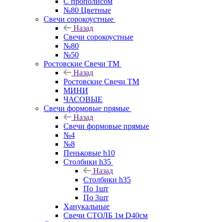
С прополисом
№80 Цветные
Свечи сорокоустные
Назад
Свечи сорокоустные
№80
№50
Ростовские Свечи ТМ
Назад
Ростовские Свечи ТМ
МИНИ
ЧАСОВЫЕ
Свечи формовые прямые
Назад
Свечи формовые прямые
№4
№8
Пеньковые h10
Столбики h35
Назад
Столбики h35
По 1шт
По 3шт
Ханукальные
Свечи СТОЛБ 1м D40см