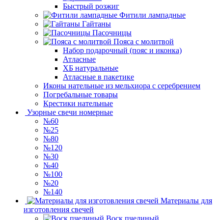
Быстрый розжиг
Фитили лампадные
Гайтаны
Пасочницы
Пояса с молитвой
Набор подарочный (пояс и иконка)
Атласные
ХБ натуральные
Атласные в пакетике
Иконы нательные из мельхиора с серебрением
Погребальные товары
Крестики нательные
Узорные свечи номерные
№60
№25
№80
№120
№30
№40
№100
№20
№140
Материалы для
изготовления свечей
Воск пчелиный