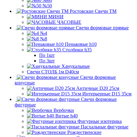
№80
№50
Ростовские Свечи ТМ
МИНИ
ЧАСОВЫЕ
Свечи формовые прямые
№4
№8
Пеньковые h10
Столбики h35
По 1шт
По 3шт
Ханукальные
Свечи СТОЛБ 1м D40см
Свечи формовые
конусные
Античные D20 25см
Интерьерные D15 35см
Свечи формовые
фигурные
Вербочки
Витые h40
Фигурные изотерика
Пасхальные фигурные
Рождественские