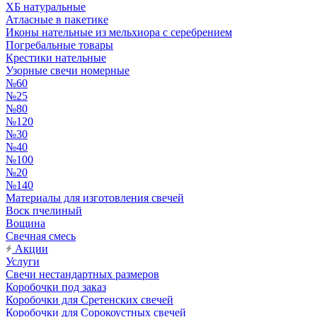
ХБ натуральные
Атласные в пакетике
Иконы нательные из мельхиора с серебрением
Погребальные товары
Крестики нательные
Узорные свечи номерные
№60
№25
№80
№120
№30
№40
№100
№20
№140
Материалы для изготовления свечей
Воск пчелиный
Вощина
Свечная смесь
Акции
Услуги
Свечи нестандартных размеров
Коробочки под заказ
Коробочки для Сретенских свечей
Коробочки для Сорокоустных свечей