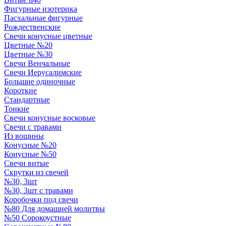
Фигурные изотерика
Пасхальные фигурные
Рождественские
Свечи конусные цветные
Цветные №20
Цветные №30
Свечи Венчальные
Свечи Иерусалимские
Большие одиночные
Короткие
Стандартные
Тонкие
Свечи конусные восковые
Свечи с травами
Из вощины
Конусные №20
Конусные №50
Свечи витые
Скрутки из свечей
№30, 3шт
№30, 3шт с травами
Коробочки под свечи
№80 Для домашней молитвы
№50 Сорокоустные