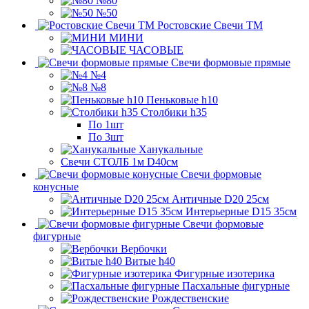
№80
№50
Ростовские Свечи ТМ
МИНИ
ЧАСОВЫЕ
Свечи формовые прямые
№4
№8
Пеньковые h10
Столбики h35
По 1шт
По 3шт
Ханукальные
Свечи СТОЛБ 1м D40см
Свечи формовые
конусные
Античные D20 25см
Интерьерные D15 35см
Свечи формовые
фигурные
Вербочки
Витые h40
Фигурные изотерика
Пасхальные фигурные
Рождественские