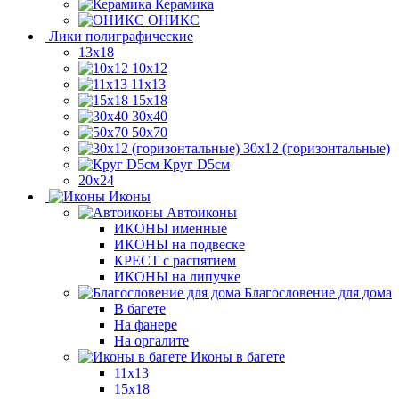
Керамика
ОНИКС
Лики полиграфические
13x18
10x12
11х13
15х18
30x40
50x70
30x12 (горизонтальные)
Круг D5см
20х24
Иконы
Автоиконы
ИКОНЫ именные
ИКОНЫ на подвеске
КРЕСТ с распятием
ИКОНЫ на липучке
Благословение для дома
В багете
На фанере
На оргалите
Иконы в багете
11x13
15x18