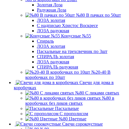
Золотая Лоза
Радужная Лоза
№80 В пачках по 50шт
ЛОЗА золотая
С надписью Христос Воскресе
ЛОЗА радужная
Конусные №55
Спираль
ЛОЗА золотая
Пасхальные на трехсвечник по 3шт
СПИРАЛЬ золотая
ЛОЗА радужная
СПИРАЛЬ радужная
№20-40 В
коробочках по 10шт
Свечи для дома в
коробочках
№80 С ликами святых
№80 в
коробочках без ликов святых
Пасхальные
С прополисом
№80 Цветные
Свечи сорокоустные