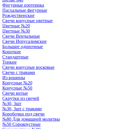
Фигурные изотерика
Пасхальные фигурные
Рождественские
Свечи конусные цветные
Цветные №20
Цветные №30
Свечи Венчальные
Свечи Иерусалимские
Большие одиночные
Короткие
Стандартные
Тонкие
Свечи конусные восковые
Свечи с травами
Из вощины
Конусные №20
Конусные №50
Свечи витые
Скрутки из свечей
№30, 3шт
№30, 3шт с травами
Коробочки под свечи
№80 Для домашней молитвы
№50 Сорокоустные