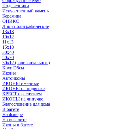
Сорокоустные №80
Подсвечники
Искусственный камень
Керамика
ОНИКС
Лики полиграфические
13x18
10x12
11х13
15х18
30x40
50x70
30x12 (горизонтальные)
Круг D5см
Иконы
Автоиконы
ИКОНЫ именные
ИКОНЫ на подвеске
КРЕСТ с распятием
ИКОНЫ на липучке
Благословение для дома
В багете
На фанере
На оргалите
Иконы в багете