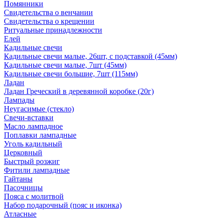
Помянники
Свидетельства о венчании
Свидетельства о крещении
Ритуальные принадлежности
Елей
Кадильные свечи
Кадильные свечи малые, 26шт, с подставкой (45мм)
Кадильные свечи малые, 7шт (45мм)
Кадильные свечи большие, 7шт (115мм)
Ладан
Ладан Греческий в деревянной коробке (20г)
Лампады
Неугасимые (стекло)
Свечи-вставки
Масло лампадное
Поплавки лампадные
Уголь кадильный
Церковный
Быстрый розжиг
Фитили лампадные
Гайтаны
Пасочницы
Пояса с молитвой
Набор подарочный (пояс и иконка)
Атласные