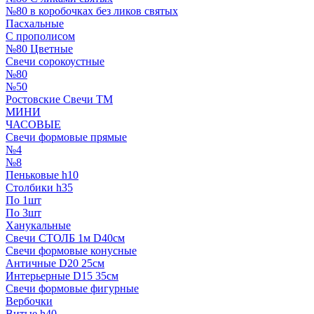
№80 в коробочках без ликов святых
Пасхальные
С прополисом
№80 Цветные
Свечи сорокоустные
№80
№50
Ростовские Свечи ТМ
МИНИ
ЧАСОВЫЕ
Свечи формовые прямые
№4
№8
Пеньковые h10
Столбики h35
По 1шт
По 3шт
Ханукальные
Свечи СТОЛБ 1м D40см
Свечи формовые конусные
Античные D20 25см
Интерьерные D15 35см
Свечи формовые фигурные
Вербочки
Витые h40