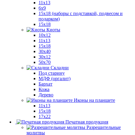
11x13
6x9
15х18 (наборы с подставкой, подвесом и
подарком)
15x18
Киоты
10x12
11x13
15x18
30x40
30х12
50x70
Складни
Под старину
МДФ (оргалит)
Бархат
Кожа
Дерево
Иконы на планшете
11х13
15х18
17х22
Печатная продукция
Разрешительные
молитвы