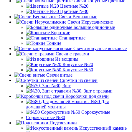
Свечи конусные цветные
Цветные №20
Цветные №30
Свечи Венчальные
Свечи Иерусалимские
Большие одиночные
Короткие
Стандартные
Тонкие
Свечи конусные восковые
Свечи с травами
Из вощины
Конусные №20
Конусные №50
Свечи витые
Скрутки из свечей
№30, 3шт
№30, 3шт с травами
Коробочки под свечи
№80 Для
домашней молитвы
№50 Сорокоустные
Сорокоустные №80
Подсвечники
Искусственный камень