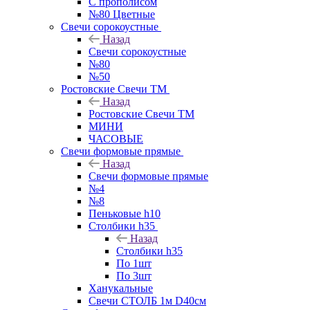
С прополисом
№80 Цветные
Свечи сорокоустные
Назад
Свечи сорокоустные
№80
№50
Ростовские Свечи ТМ
Назад
Ростовские Свечи ТМ
МИНИ
ЧАСОВЫЕ
Свечи формовые прямые
Назад
Свечи формовые прямые
№4
№8
Пеньковые h10
Столбики h35
Назад
Столбики h35
По 1шт
По 3шт
Ханукальные
Свечи СТОЛБ 1м D40см