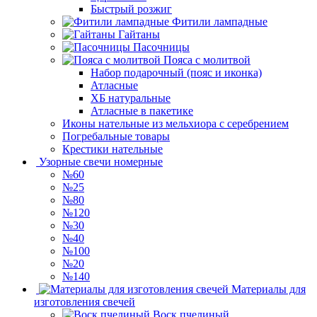
Быстрый розжиг
Фитили лампадные
Гайтаны
Пасочницы
Пояса с молитвой
Набор подарочный (пояс и иконка)
Атласные
ХБ натуральные
Атласные в пакетике
Иконы нательные из мельхиора с серебрением
Погребальные товары
Крестики нательные
Узорные свечи номерные
№60
№25
№80
№120
№30
№40
№100
№20
№140
Материалы для
изготовления свечей
Воск пчелиный