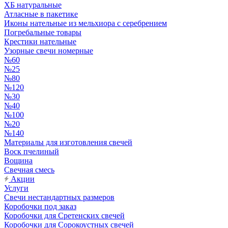
ХБ натуральные
Атласные в пакетике
Иконы нательные из мельхиора с серебрением
Погребальные товары
Крестики нательные
Узорные свечи номерные
№60
№25
№80
№120
№30
№40
№100
№20
№140
Материалы для изготовления свечей
Воск пчелиный
Вощина
Свечная смесь
Акции
Услуги
Свечи нестандартных размеров
Коробочки под заказ
Коробочки для Сретенских свечей
Коробочки для Сорокоустных свечей