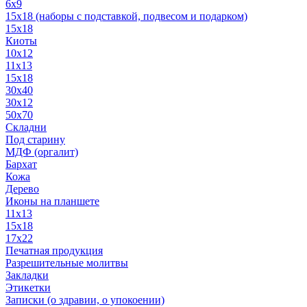
6x9
15х18 (наборы с подставкой, подвесом и подарком)
15x18
Киоты
10x12
11x13
15x18
30x40
30х12
50x70
Складни
Под старину
МДФ (оргалит)
Бархат
Кожа
Дерево
Иконы на планшете
11х13
15х18
17х22
Печатная продукция
Разрешительные молитвы
Закладки
Этикетки
Записки (о здравии, о упокоении)