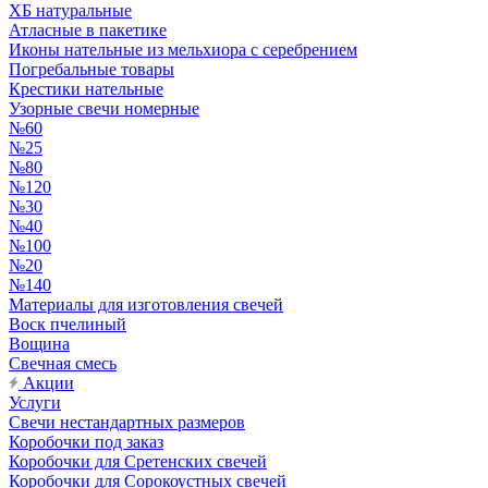
ХБ натуральные
Атласные в пакетике
Иконы нательные из мельхиора с серебрением
Погребальные товары
Крестики нательные
Узорные свечи номерные
№60
№25
№80
№120
№30
№40
№100
№20
№140
Материалы для изготовления свечей
Воск пчелиный
Вощина
Свечная смесь
Акции
Услуги
Свечи нестандартных размеров
Коробочки под заказ
Коробочки для Сретенских свечей
Коробочки для Сорокоустных свечей