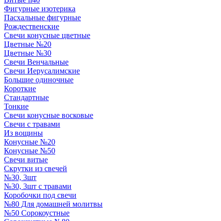
Фигурные изотерика
Пасхальные фигурные
Рождественские
Свечи конусные цветные
Цветные №20
Цветные №30
Свечи Венчальные
Свечи Иерусалимские
Большие одиночные
Короткие
Стандартные
Тонкие
Свечи конусные восковые
Свечи с травами
Из вощины
Конусные №20
Конусные №50
Свечи витые
Скрутки из свечей
№30, 3шт
№30, 3шт с травами
Коробочки под свечи
№80 Для домашней молитвы
№50 Сорокоустные