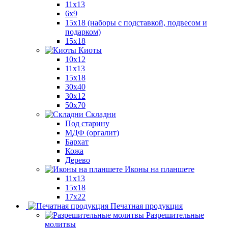
11x13
6x9
15х18 (наборы с подставкой, подвесом и
подарком)
15x18
Киоты
10x12
11x13
15x18
30x40
30х12
50x70
Складни
Под старину
МДФ (оргалит)
Бархат
Кожа
Дерево
Иконы на планшете
11х13
15х18
17х22
Печатная продукция
Разрешительные
молитвы