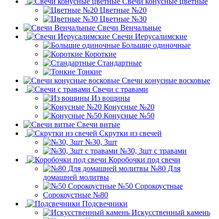
Свечи конусные цветные
Цветные №20
Цветные №30
Свечи Венчальные
Свечи Иерусалимские
Большие одиночные
Короткие
Стандартные
Тонкие
Свечи конусные восковые
Свечи с травами
Из вощины
Конусные №20
Конусные №50
Свечи витые
Скрутки из свечей
№30, 3шт
№30, 3шт с травами
Коробочки под свечи
№80 Для
домашней молитвы
№50 Сорокоустные
Сорокоустные №80
Подсвечники
Искусственный камень