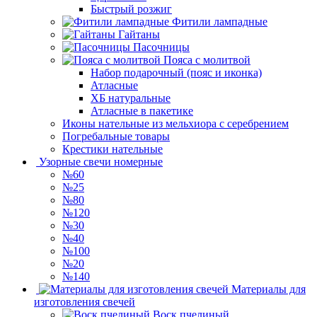
Быстрый розжиг
Фитили лампадные
Гайтаны
Пасочницы
Пояса с молитвой
Набор подарочный (пояс и иконка)
Атласные
ХБ натуральные
Атласные в пакетике
Иконы нательные из мельхиора с серебрением
Погребальные товары
Крестики нательные
Узорные свечи номерные
№60
№25
№80
№120
№30
№40
№100
№20
№140
Материалы для
изготовления свечей
Воск пчелиный