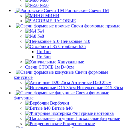
№80
№50
Ростовские Свечи ТМ
МИНИ
ЧАСОВЫЕ
Свечи формовые прямые
№4
№8
Пеньковые h10
Столбики h35
По 1шт
По 3шт
Ханукальные
Свечи СТОЛБ 1м D40см
Свечи формовые
конусные
Античные D20 25см
Интерьерные D15 35см
Свечи формовые
фигурные
Вербочки
Витые h40
Фигурные изотерика
Пасхальные фигурные
Рождественские