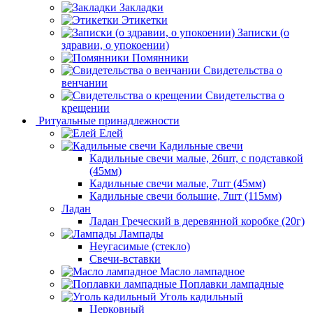
Закладки
Этикетки
Записки (о
здравии, о упокоении)
Помянники
Свидетельства о
венчании
Свидетельства о
крещении
Ритуальные принадлежности
Елей
Кадильные свечи
Кадильные свечи малые, 26шт, с подставкой
(45мм)
Кадильные свечи малые, 7шт (45мм)
Кадильные свечи большие, 7шт (115мм)
Ладан
Ладан Греческий в деревянной коробке (20г)
Лампады
Неугасимые (стекло)
Свечи-вставки
Масло лампадное
Поплавки лампадные
Уголь кадильный
Церковный