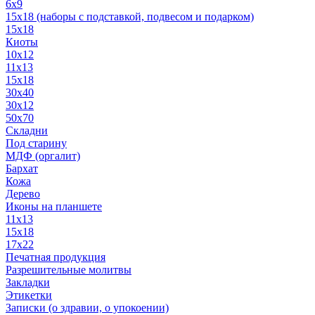
6x9
15х18 (наборы с подставкой, подвесом и подарком)
15x18
Киоты
10x12
11x13
15x18
30x40
30х12
50x70
Складни
Под старину
МДФ (оргалит)
Бархат
Кожа
Дерево
Иконы на планшете
11х13
15х18
17х22
Печатная продукция
Разрешительные молитвы
Закладки
Этикетки
Записки (о здравии, о упокоении)