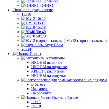
Керамика
ОНИКС
Лики полиграфические
13x18
10x12
11х13
15х18
30x40
50x70
30x12 (горизонтальные)
Круг D5см
20х24
Иконы
Автоиконы
ИКОНЫ именные
ИКОНЫ на подвеске
КРЕСТ с распятием
ИКОНЫ на липучке
Благословение для дома
В багете
На фанере
На оргалите
Иконы в багете
11x13
15x18