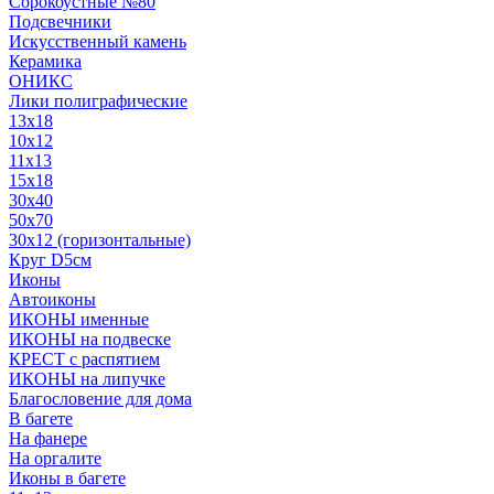
Сорокоустные №80
Подсвечники
Искусственный камень
Керамика
ОНИКС
Лики полиграфические
13x18
10x12
11х13
15х18
30x40
50x70
30x12 (горизонтальные)
Круг D5см
Иконы
Автоиконы
ИКОНЫ именные
ИКОНЫ на подвеске
КРЕСТ с распятием
ИКОНЫ на липучке
Благословение для дома
В багете
На фанере
На оргалите
Иконы в багете