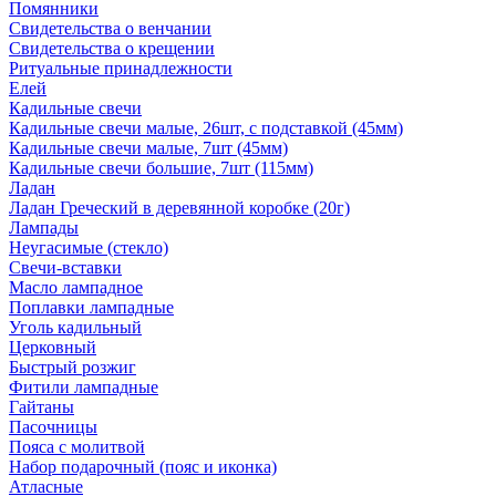
Помянники
Свидетельства о венчании
Свидетельства о крещении
Ритуальные принадлежности
Елей
Кадильные свечи
Кадильные свечи малые, 26шт, с подставкой (45мм)
Кадильные свечи малые, 7шт (45мм)
Кадильные свечи большие, 7шт (115мм)
Ладан
Ладан Греческий в деревянной коробке (20г)
Лампады
Неугасимые (стекло)
Свечи-вставки
Масло лампадное
Поплавки лампадные
Уголь кадильный
Церковный
Быстрый розжиг
Фитили лампадные
Гайтаны
Пасочницы
Пояса с молитвой
Набор подарочный (пояс и иконка)
Атласные