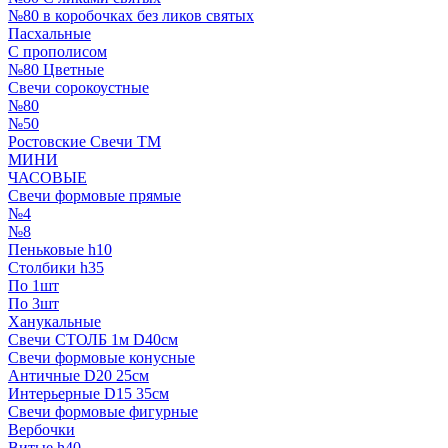
№80 в коробочках без ликов святых
Пасхальные
С прополисом
№80 Цветные
Свечи сорокоустные
№80
№50
Ростовские Свечи ТМ
МИНИ
ЧАСОВЫЕ
Свечи формовые прямые
№4
№8
Пеньковые h10
Столбики h35
По 1шт
По 3шт
Ханукальные
Свечи СТОЛБ 1м D40см
Свечи формовые конусные
Античные D20 25см
Интерьерные D15 35см
Свечи формовые фигурные
Вербочки
Витые h40