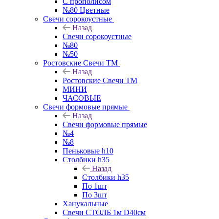
С прополисом
№80 Цветные
Свечи сорокоустные
Назад
Свечи сорокоустные
№80
№50
Ростовские Свечи ТМ
Назад
Ростовские Свечи ТМ
МИНИ
ЧАСОВЫЕ
Свечи формовые прямые
Назад
Свечи формовые прямые
№4
№8
Пеньковые h10
Столбики h35
Назад
Столбики h35
По 1шт
По 3шт
Ханукальные
Свечи СТОЛБ 1м D40см