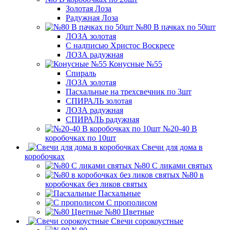
Золотая Лоза
Радужная Лоза
№80 В пачках по 50шт
ЛОЗА золотая
С надписью Христос Воскресе
ЛОЗА радужная
Конусные №55
Спираль
ЛОЗА золотая
Пасхальные на трехсвечник по 3шт
СПИРАЛЬ золотая
ЛОЗА радужная
СПИРАЛЬ радужная
№20-40 В
коробочках по 10шт
Свечи для дома в
коробочках
№80 С ликами святых
№80 в
коробочках без ликов святых
Пасхальные
С прополисом
№80 Цветные
Свечи сорокоустные