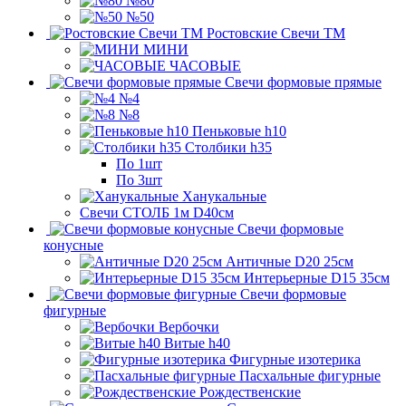
№80
№50
Ростовские Свечи ТМ
МИНИ
ЧАСОВЫЕ
Свечи формовые прямые
№4
№8
Пеньковые h10
Столбики h35
По 1шт
По 3шт
Ханукальные
Свечи СТОЛБ 1м D40см
Свечи формовые
конусные
Античные D20 25см
Интерьерные D15 35см
Свечи формовые
фигурные
Вербочки
Витые h40
Фигурные изотерика
Пасхальные фигурные
Рождественские