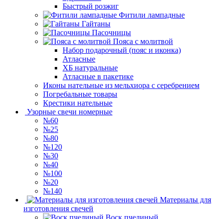
Быстрый розжиг
Фитили лампадные
Гайтаны
Пасочницы
Пояса с молитвой
Набор подарочный (пояс и иконка)
Атласные
ХБ натуральные
Атласные в пакетике
Иконы нательные из мельхиора с серебрением
Погребальные товары
Крестики нательные
Узорные свечи номерные
№60
№25
№80
№120
№30
№40
№100
№20
№140
Материалы для
изготовления свечей
Воск пчелиный