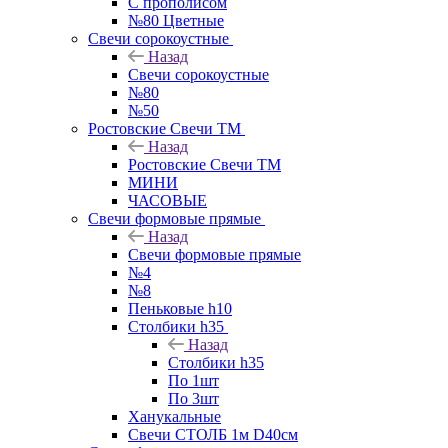
С прополисом
№80 Цветные
Свечи сорокоустные
Назад
Свечи сорокоустные
№80
№50
Ростовские Свечи ТМ
Назад
Ростовские Свечи ТМ
МИНИ
ЧАСОВЫЕ
Свечи формовые прямые
Назад
Свечи формовые прямые
№4
№8
Пеньковые h10
Столбики h35
Назад
Столбики h35
По 1шт
По 3шт
Ханукальные
Свечи СТОЛБ 1м D40см