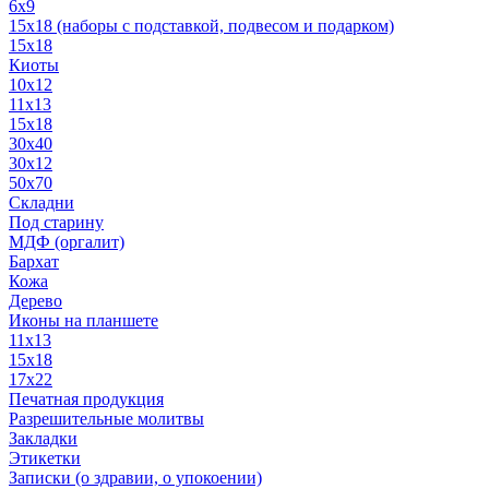
6x9
15х18 (наборы с подставкой, подвесом и подарком)
15x18
Киоты
10x12
11x13
15x18
30x40
30х12
50x70
Складни
Под старину
МДФ (оргалит)
Бархат
Кожа
Дерево
Иконы на планшете
11х13
15х18
17х22
Печатная продукция
Разрешительные молитвы
Закладки
Этикетки
Записки (о здравии, о упокоении)