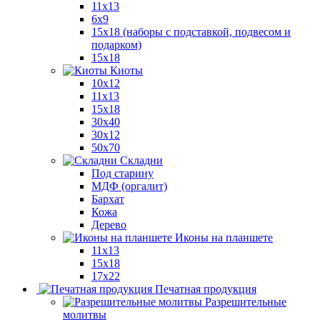
11x13
6x9
15х18 (наборы с подставкой, подвесом и
подарком)
15x18
Киоты
10x12
11x13
15x18
30x40
30х12
50x70
Складни
Под старину
МДФ (оргалит)
Бархат
Кожа
Дерево
Иконы на планшете
11х13
15х18
17х22
Печатная продукция
Разрешительные
молитвы