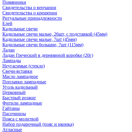
Помянники
Свидетельства о венчании
Свидетельства о крещении
Ритуальные принадлежности
Елей
Кадильные свечи
Кадильные свечи малые, 26шт, с подставкой (45мм)
Кадильные свечи малые, 7шт (45мм)
Кадильные свечи большие, 7шт (115мм)
Ладан
Ладан Греческий в деревянной коробке (20г)
Лампады
Неугасимые (стекло)
Свечи-вставки
Масло лампадное
Поплавки лампадные
Уголь кадильный
Церковный
Быстрый розжиг
Фитили лампадные
Гайтаны
Пасочницы
Пояса с молитвой
Набор подарочный (пояс и иконка)
Атласные