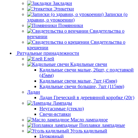
Закладки
Этикетки
Записки (о
здравии, о упокоении)
Помянники
Свидетельства о
венчании
Свидетельства о
крещении
Ритуальные принадлежности
Елей
Кадильные свечи
Кадильные свечи малые, 26шт, с подставкой
(45мм)
Кадильные свечи малые, 7шт (45мм)
Кадильные свечи большие, 7шт (115мм)
Ладан
Ладан Греческий в деревянной коробке (20г)
Лампады
Неугасимые (стекло)
Свечи-вставки
Масло лампадное
Поплавки лампадные
Уголь кадильный
Церковный