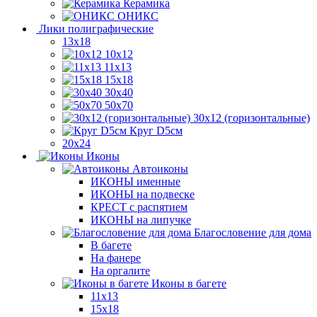
Керамика
ОНИКС
Лики полиграфические
13x18
10x12
11х13
15х18
30x40
50x70
30x12 (горизонтальные)
Круг D5см
20х24
Иконы
Автоиконы
ИКОНЫ именные
ИКОНЫ на подвеске
КРЕСТ с распятием
ИКОНЫ на липучке
Благословение для дома
В багете
На фанере
На оргалите
Иконы в багете
11x13
15x18