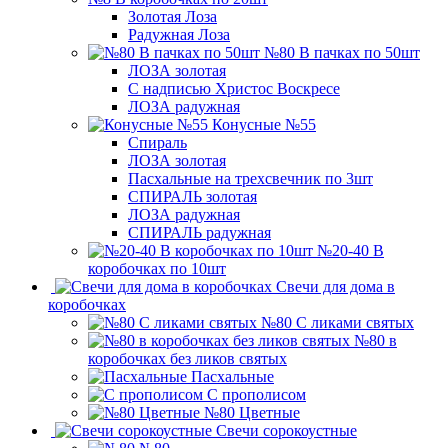
Золотая Лоза
Радужная Лоза
№80 В пачках по 50шт
ЛОЗА золотая
С надписью Христос Воскресе
ЛОЗА радужная
Конусные №55
Спираль
ЛОЗА золотая
Пасхальные на трехсвечник по 3шт
СПИРАЛЬ золотая
ЛОЗА радужная
СПИРАЛЬ радужная
№20-40 В
коробочках по 10шт
Свечи для дома в
коробочках
№80 С ликами святых
№80 в
коробочках без ликов святых
Пасхальные
С прополисом
№80 Цветные
Свечи сорокоустные