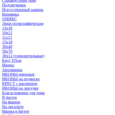
Сорокоустные №80
Подсвечники
Искусственный камень
Керамика
ОНИКС
Лики полиграфические
13x18
10x12
11х13
15х18
30x40
50x70
30x12 (горизонтальные)
Круг D5см
Иконы
Автоиконы
ИКОНЫ именные
ИКОНЫ на подвеске
КРЕСТ с распятием
ИКОНЫ на липучке
Благословение для дома
В багете
На фанере
На оргалите
Иконы в багете