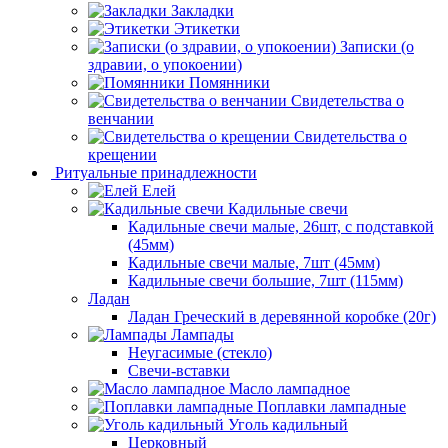
Закладки
Этикетки
Записки (о
здравии, о упокоении)
Помянники
Свидетельства о
венчании
Свидетельства о
крещении
Ритуальные принадлежности
Елей
Кадильные свечи
Кадильные свечи малые, 26шт, с подставкой
(45мм)
Кадильные свечи малые, 7шт (45мм)
Кадильные свечи большие, 7шт (115мм)
Ладан
Ладан Греческий в деревянной коробке (20г)
Лампады
Неугасимые (стекло)
Свечи-вставки
Масло лампадное
Поплавки лампадные
Уголь кадильный
Церковный