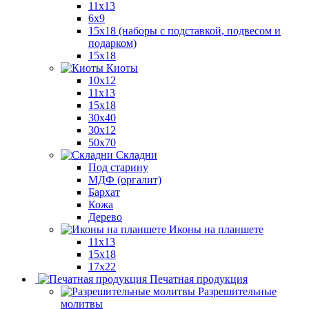
11x13
6x9
15х18 (наборы с подставкой, подвесом и
подарком)
15x18
Киоты
10x12
11x13
15x18
30x40
30х12
50x70
Складни
Под старину
МДФ (оргалит)
Бархат
Кожа
Дерево
Иконы на планшете
11х13
15х18
17х22
Печатная продукция
Разрешительные
молитвы