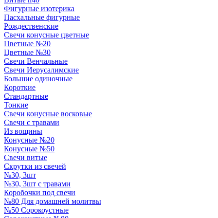
Фигурные изотерика
Пасхальные фигурные
Рождественские
Свечи конусные цветные
Цветные №20
Цветные №30
Свечи Венчальные
Свечи Иерусалимские
Большие одиночные
Короткие
Стандартные
Тонкие
Свечи конусные восковые
Свечи с травами
Из вощины
Конусные №20
Конусные №50
Свечи витые
Скрутки из свечей
№30, 3шт
№30, 3шт с травами
Коробочки под свечи
№80 Для домашней молитвы
№50 Сорокоустные