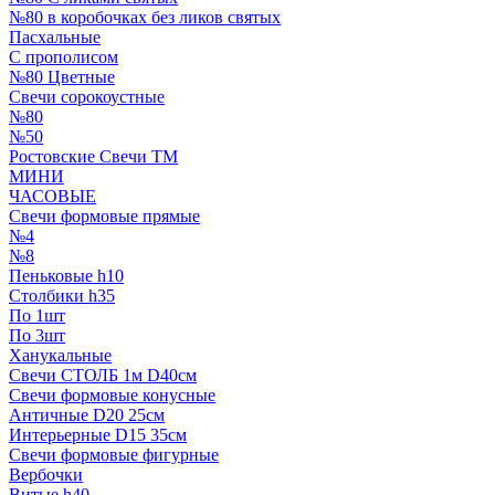
№80 в коробочках без ликов святых
Пасхальные
С прополисом
№80 Цветные
Свечи сорокоустные
№80
№50
Ростовские Свечи ТМ
МИНИ
ЧАСОВЫЕ
Свечи формовые прямые
№4
№8
Пеньковые h10
Столбики h35
По 1шт
По 3шт
Ханукальные
Свечи СТОЛБ 1м D40см
Свечи формовые конусные
Античные D20 25см
Интерьерные D15 35см
Свечи формовые фигурные
Вербочки
Витые h40