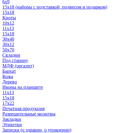
6x9
15х18 (наборы с подставкой, подвесом и подарком)
15x18
Киоты
10x12
11x13
15x18
30x40
30х12
50x70
Складни
Под старину
МДФ (оргалит)
Бархат
Кожа
Дерево
Иконы на планшете
11х13
15х18
17х22
Печатная продукция
Разрешительные молитвы
Закладки
Этикетки
Записки (о здравии, о упокоении)