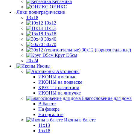
Керамика
ОНИКС
Лики полиграфические
13x18
10x12
11х13
15х18
30x40
50x70
30x12 (горизонтальные)
Круг D5см
20х24
Иконы
Автоиконы
ИКОНЫ именные
ИКОНЫ на подвеске
КРЕСТ с распятием
ИКОНЫ на липучке
Благословение для дома
В багете
На фанере
На оргалите
Иконы в багете
11x13
15x18