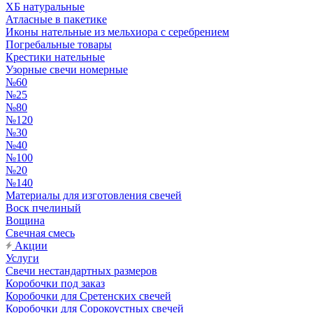
ХБ натуральные
Атласные в пакетике
Иконы нательные из мельхиора с серебрением
Погребальные товары
Крестики нательные
Узорные свечи номерные
№60
№25
№80
№120
№30
№40
№100
№20
№140
Материалы для изготовления свечей
Воск пчелиный
Вощина
Свечная смесь
Акции
Услуги
Свечи нестандартных размеров
Коробочки под заказ
Коробочки для Сретенских свечей
Коробочки для Сорокоустных свечей