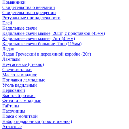
Помянники
Свидетельства о венчании
Свидетельства о крещении
Ритуальные принадлежности
Елей
Кадильные свечи
Кадильные свечи малые, 26шт, с подставкой (45мм)
Кадильные свечи малые, 7шт (45мм)
Кадильные свечи большие, 7шт (115мм)
Ладан
Ладан Греческий в деревянной коробке (20г)
Лампады
Неугасимые (стекло)
Свечи-вставки
Масло лампадное
Поплавки лампадные
Уголь кадильный
Церковный
Быстрый розжиг
Фитили лампадные
Гайтаны
Пасочницы
Пояса с молитвой
Набор подарочный (пояс и иконка)
Атласные