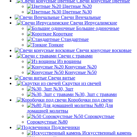
Свечи конусные цветные
Цветные №20
Цветные №30
Свечи Венчальные
Свечи Иерусалимские
Большие одиночные
Короткие
Стандартные
Тонкие
Свечи конусные восковые
Свечи с травами
Из вощины
Конусные №20
Конусные №50
Свечи витые
Скрутки из свечей
№30, 3шт
№30, 3шт с травами
Коробочки под свечи
№80 Для
домашней молитвы
№50 Сорокоустные
Сорокоустные №80
Подсвечники
Искусственный камень