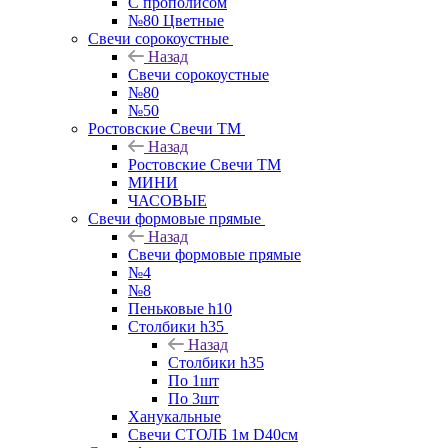
С прополисом
№80 Цветные
Свечи сорокоустные
Назад
Свечи сорокоустные
№80
№50
Ростовские Свечи ТМ
Назад
Ростовские Свечи ТМ
МИНИ
ЧАСОВЫЕ
Свечи формовые прямые
Назад
Свечи формовые прямые
№4
№8
Пеньковые h10
Столбики h35
Назад
Столбики h35
По 1шт
По 3шт
Ханукальные
Свечи СТОЛБ 1м D40см