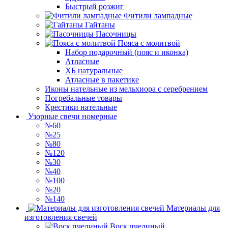
Быстрый розжиг
Фитили лампадные
Гайтаны
Пасочницы
Пояса с молитвой
Набор подарочный (пояс и иконка)
Атласные
ХБ натуральные
Атласные в пакетике
Иконы нательные из мельхиора с серебрением
Погребальные товары
Крестики нательные
Узорные свечи номерные
№60
№25
№80
№120
№30
№40
№100
№20
№140
Материалы для
изготовления свечей
Воск пчелиный