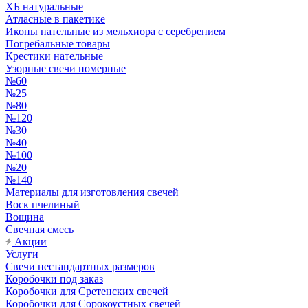
ХБ натуральные
Атласные в пакетике
Иконы нательные из мельхиора с серебрением
Погребальные товары
Крестики нательные
Узорные свечи номерные
№60
№25
№80
№120
№30
№40
№100
№20
№140
Материалы для изготовления свечей
Воск пчелиный
Вощина
Свечная смесь
Акции
Услуги
Свечи нестандартных размеров
Коробочки под заказ
Коробочки для Сретенских свечей
Коробочки для Сорокоустных свечей