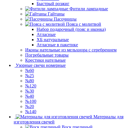
Быстрый розжиг
Фитили лампадные
Гайтаны
Пасочницы
Пояса с молитвой
Набор подарочный (пояс и иконка)
Атласные
ХБ натуральные
Атласные в пакетике
Иконы нательные из мельхиора с серебрением
Погребальные товары
Крестики нательные
Узорные свечи номерные
№60
№25
№80
№120
№30
№40
№100
№20
№140
Материалы для
изготовления свечей
Воск пчелиный