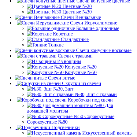
Свечи конусные цветные
Цветные №20
Цветные №30
Свечи Венчальные
Свечи Иерусалимские
Большие одиночные
Короткие
Стандартные
Тонкие
Свечи конусные восковые
Свечи с травами
Из вощины
Конусные №20
Конусные №50
Свечи витые
Скрутки из свечей
№30, 3шт
№30, 3шт с травами
Коробочки под свечи
№80 Для
домашней молитвы
№50 Сорокоустные
Сорокоустные №80
Подсвечники
Искусственный камень