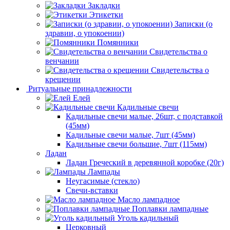
Закладки
Этикетки
Записки (о
здравии, о упокоении)
Помянники
Свидетельства о
венчании
Свидетельства о
крещении
Ритуальные принадлежности
Елей
Кадильные свечи
Кадильные свечи малые, 26шт, с подставкой
(45мм)
Кадильные свечи малые, 7шт (45мм)
Кадильные свечи большие, 7шт (115мм)
Ладан
Ладан Греческий в деревянной коробке (20г)
Лампады
Неугасимые (стекло)
Свечи-вставки
Масло лампадное
Поплавки лампадные
Уголь кадильный
Церковный