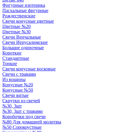
Фигурные изотерика
Пасхальные фигурные
Рождественские
Свечи конусные цветные
Цветные №20
Цветные №30
Свечи Венчальные
Свечи Иерусалимские
Большие одиночные
Короткие
Стандартные
Тонкие
Свечи конусные восковые
Свечи с травами
Из вощины
Конусные №20
Конусные №50
Свечи витые
Скрутки из свечей
№30, 3шт
№30, 3шт с травами
Коробочки под свечи
№80 Для домашней молитвы
№50 Сорокоустные