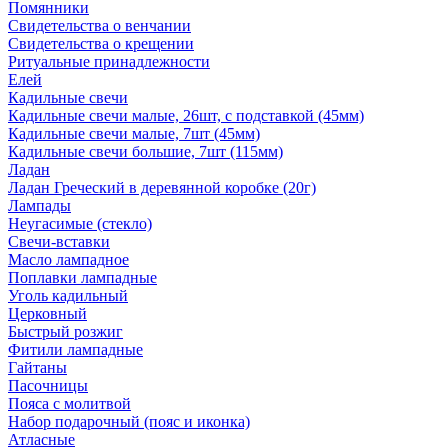
Помянники
Свидетельства о венчании
Свидетельства о крещении
Ритуальные принадлежности
Елей
Кадильные свечи
Кадильные свечи малые, 26шт, с подставкой (45мм)
Кадильные свечи малые, 7шт (45мм)
Кадильные свечи большие, 7шт (115мм)
Ладан
Ладан Греческий в деревянной коробке (20г)
Лампады
Неугасимые (стекло)
Свечи-вставки
Масло лампадное
Поплавки лампадные
Уголь кадильный
Церковный
Быстрый розжиг
Фитили лампадные
Гайтаны
Пасочницы
Пояса с молитвой
Набор подарочный (пояс и иконка)
Атласные