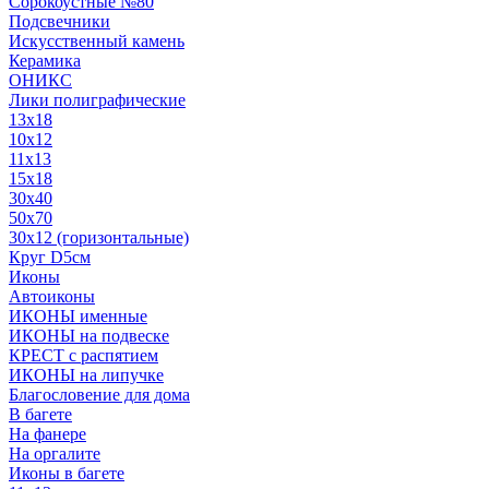
Сорокоустные №80
Подсвечники
Искусственный камень
Керамика
ОНИКС
Лики полиграфические
13x18
10x12
11х13
15х18
30x40
50x70
30x12 (горизонтальные)
Круг D5см
Иконы
Автоиконы
ИКОНЫ именные
ИКОНЫ на подвеске
КРЕСТ с распятием
ИКОНЫ на липучке
Благословение для дома
В багете
На фанере
На оргалите
Иконы в багете