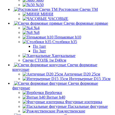
№80
№50
Ростовские Свечи ТМ
МИНИ
ЧАСОВЫЕ
Свечи формовые прямые
№4
№8
Пеньковые h10
Столбики h35
По 1шт
По 3шт
Ханукальные
Свечи СТОЛБ 1м D40см
Свечи формовые
конусные
Античные D20 25см
Интерьерные D15 35см
Свечи формовые
фигурные
Вербочки
Витые h40
Фигурные изотерика
Пасхальные фигурные
Рождественские