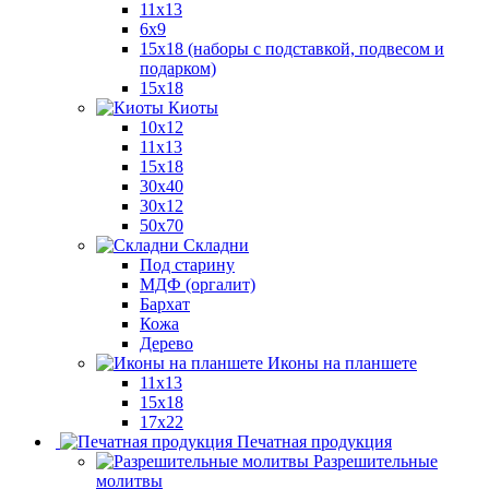
11x13
6x9
15х18 (наборы с подставкой, подвесом и
подарком)
15x18
Киоты
10x12
11x13
15x18
30x40
30х12
50x70
Складни
Под старину
МДФ (оргалит)
Бархат
Кожа
Дерево
Иконы на планшете
11х13
15х18
17х22
Печатная продукция
Разрешительные
молитвы