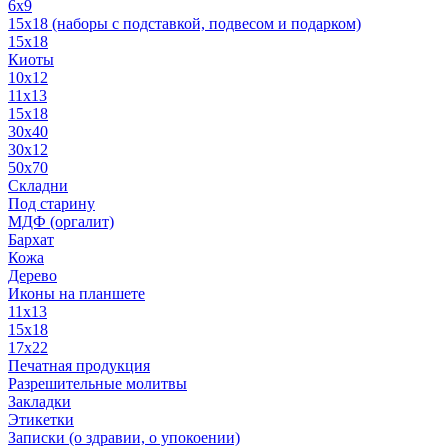
6x9
15х18 (наборы с подставкой, подвесом и подарком)
15x18
Киоты
10x12
11x13
15x18
30x40
30х12
50x70
Складни
Под старину
МДФ (оргалит)
Бархат
Кожа
Дерево
Иконы на планшете
11х13
15х18
17х22
Печатная продукция
Разрешительные молитвы
Закладки
Этикетки
Записки (о здравии, о упокоении)