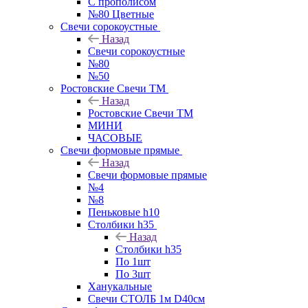
С прополисом
№80 Цветные
Свечи сорокоустные
Назад
Свечи сорокоустные
№80
№50
Ростовские Свечи ТМ
Назад
Ростовские Свечи ТМ
МИНИ
ЧАСОВЫЕ
Свечи формовые прямые
Назад
Свечи формовые прямые
№4
№8
Пеньковые h10
Столбики h35
Назад
Столбики h35
По 1шт
По 3шт
Ханукальные
Свечи СТОЛБ 1м D40см