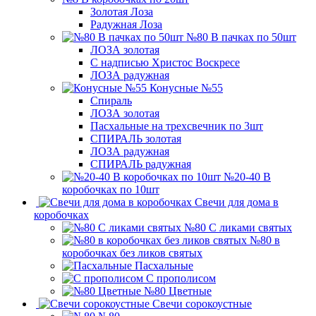
Золотая Лоза
Радужная Лоза
№80 В пачках по 50шт
ЛОЗА золотая
С надписью Христос Воскресе
ЛОЗА радужная
Конусные №55
Спираль
ЛОЗА золотая
Пасхальные на трехсвечник по 3шт
СПИРАЛЬ золотая
ЛОЗА радужная
СПИРАЛЬ радужная
№20-40 В
коробочках по 10шт
Свечи для дома в
коробочках
№80 С ликами святых
№80 в
коробочках без ликов святых
Пасхальные
С прополисом
№80 Цветные
Свечи сорокоустные