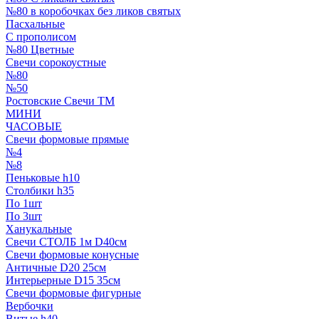
№80 в коробочках без ликов святых
Пасхальные
С прополисом
№80 Цветные
Свечи сорокоустные
№80
№50
Ростовские Свечи ТМ
МИНИ
ЧАСОВЫЕ
Свечи формовые прямые
№4
№8
Пеньковые h10
Столбики h35
По 1шт
По 3шт
Ханукальные
Свечи СТОЛБ 1м D40см
Свечи формовые конусные
Античные D20 25см
Интерьерные D15 35см
Свечи формовые фигурные
Вербочки
Витые h40