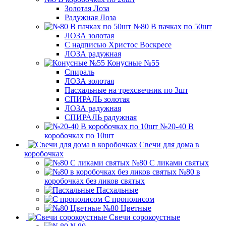
Золотая Лоза
Радужная Лоза
№80 В пачках по 50шт
ЛОЗА золотая
С надписью Христос Воскресе
ЛОЗА радужная
Конусные №55
Спираль
ЛОЗА золотая
Пасхальные на трехсвечник по 3шт
СПИРАЛЬ золотая
ЛОЗА радужная
СПИРАЛЬ радужная
№20-40 В
коробочках по 10шт
Свечи для дома в
коробочках
№80 С ликами святых
№80 в
коробочках без ликов святых
Пасхальные
С прополисом
№80 Цветные
Свечи сорокоустные