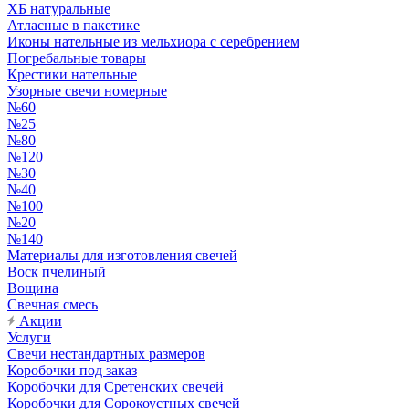
ХБ натуральные
Атласные в пакетике
Иконы нательные из мельхиора с серебрением
Погребальные товары
Крестики нательные
Узорные свечи номерные
№60
№25
№80
№120
№30
№40
№100
№20
№140
Материалы для изготовления свечей
Воск пчелиный
Вощина
Свечная смесь
Акции
Услуги
Свечи нестандартных размеров
Коробочки под заказ
Коробочки для Сретенских свечей
Коробочки для Сорокоустных свечей