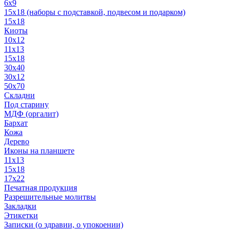
6x9
15х18 (наборы с подставкой, подвесом и подарком)
15x18
Киоты
10x12
11x13
15x18
30x40
30х12
50x70
Складни
Под старину
МДФ (оргалит)
Бархат
Кожа
Дерево
Иконы на планшете
11х13
15х18
17х22
Печатная продукция
Разрешительные молитвы
Закладки
Этикетки
Записки (о здравии, о упокоении)