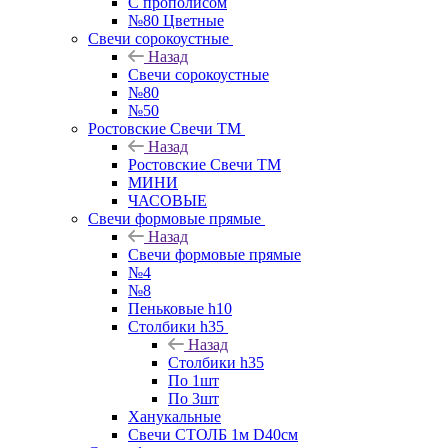
С прополисом
№80 Цветные
Свечи сорокоустные
Назад
Свечи сорокоустные
№80
№50
Ростовские Свечи ТМ
Назад
Ростовские Свечи ТМ
МИНИ
ЧАСОВЫЕ
Свечи формовые прямые
Назад
Свечи формовые прямые
№4
№8
Пеньковые h10
Столбики h35
Назад
Столбики h35
По 1шт
По 3шт
Ханукальные
Свечи СТОЛБ 1м D40см