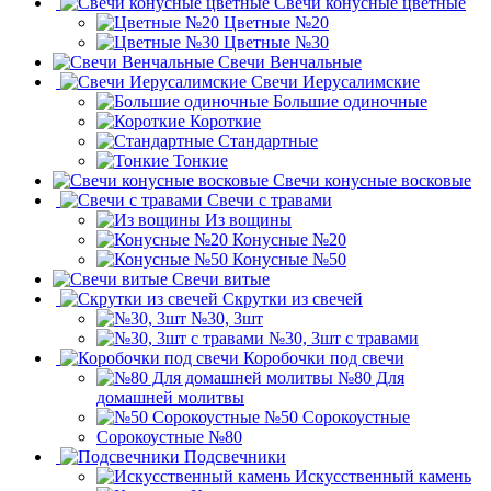
Свечи конусные цветные
Цветные №20
Цветные №30
Свечи Венчальные
Свечи Иерусалимские
Большие одиночные
Короткие
Стандартные
Тонкие
Свечи конусные восковые
Свечи с травами
Из вощины
Конусные №20
Конусные №50
Свечи витые
Скрутки из свечей
№30, 3шт
№30, 3шт с травами
Коробочки под свечи
№80 Для
домашней молитвы
№50 Сорокоустные
Сорокоустные №80
Подсвечники
Искусственный камень