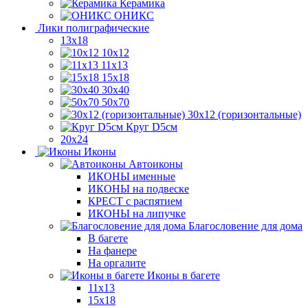
Керамика
ОНИКС
Лики полиграфические
13x18
10x12
11х13
15х18
30x40
50x70
30x12 (горизонтальные)
Круг D5см
20х24
Иконы
Автоиконы
ИКОНЫ именные
ИКОНЫ на подвеске
КРЕСТ с распятием
ИКОНЫ на липучке
Благословение для дома
В багете
На фанере
На оргалите
Иконы в багете
11x13
15x18