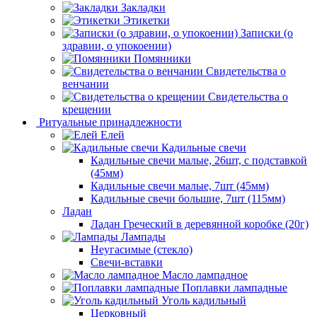
Закладки
Этикетки
Записки (о
здравии, о упокоении)
Помянники
Свидетельства о
венчании
Свидетельства о
крещении
Ритуальные принадлежности
Елей
Кадильные свечи
Кадильные свечи малые, 26шт, с подставкой
(45мм)
Кадильные свечи малые, 7шт (45мм)
Кадильные свечи большие, 7шт (115мм)
Ладан
Ладан Греческий в деревянной коробке (20г)
Лампады
Неугасимые (стекло)
Свечи-вставки
Масло лампадное
Поплавки лампадные
Уголь кадильный
Церковный