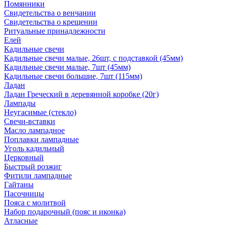
Помянники
Свидетельства о венчании
Свидетельства о крещении
Ритуальные принадлежности
Елей
Кадильные свечи
Кадильные свечи малые, 26шт, с подставкой (45мм)
Кадильные свечи малые, 7шт (45мм)
Кадильные свечи большие, 7шт (115мм)
Ладан
Ладан Греческий в деревянной коробке (20г)
Лампады
Неугасимые (стекло)
Свечи-вставки
Масло лампадное
Поплавки лампадные
Уголь кадильный
Церковный
Быстрый розжиг
Фитили лампадные
Гайтаны
Пасочницы
Пояса с молитвой
Набор подарочный (пояс и иконка)
Атласные