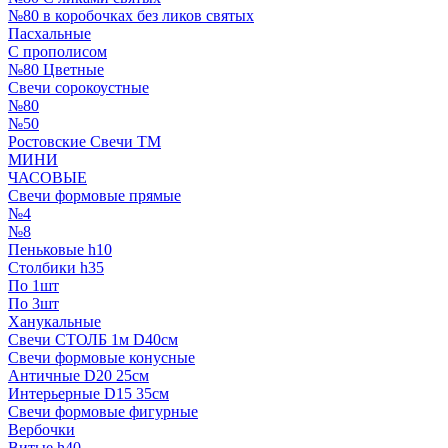
№80 в коробочках без ликов святых
Пасхальные
С прополисом
№80 Цветные
Свечи сорокоустные
№80
№50
Ростовские Свечи ТМ
МИНИ
ЧАСОВЫЕ
Свечи формовые прямые
№4
№8
Пеньковые h10
Столбики h35
По 1шт
По 3шт
Ханукальные
Свечи СТОЛБ 1м D40см
Свечи формовые конусные
Античные D20 25см
Интерьерные D15 35см
Свечи формовые фигурные
Вербочки
Витые h40