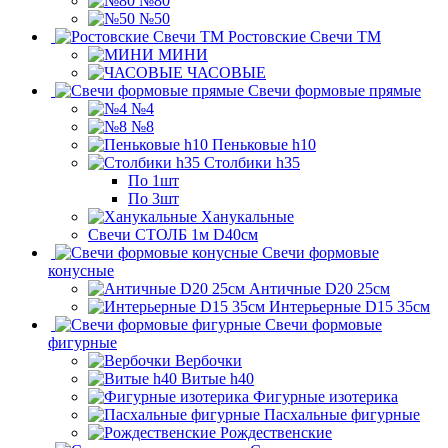
№80
№50
Ростовские Свечи ТМ
МИНИ
ЧАСОВЫЕ
Свечи формовые прямые
№4
№8
Пеньковые h10
Столбики h35
По 1шт
По 3шт
Ханукальные
Свечи СТОЛБ 1м D40см
Свечи формовые
конусные
Античные D20 25см
Интерьерные D15 35см
Свечи формовые
фигурные
Вербочки
Витые h40
Фигурные изотерика
Пасхальные фигурные
Рождественские