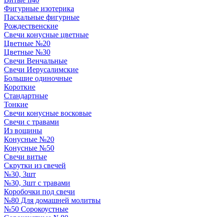
Фигурные изотерика
Пасхальные фигурные
Рождественские
Свечи конусные цветные
Цветные №20
Цветные №30
Свечи Венчальные
Свечи Иерусалимские
Большие одиночные
Короткие
Стандартные
Тонкие
Свечи конусные восковые
Свечи с травами
Из вощины
Конусные №20
Конусные №50
Свечи витые
Скрутки из свечей
№30, 3шт
№30, 3шт с травами
Коробочки под свечи
№80 Для домашней молитвы
№50 Сорокоустные