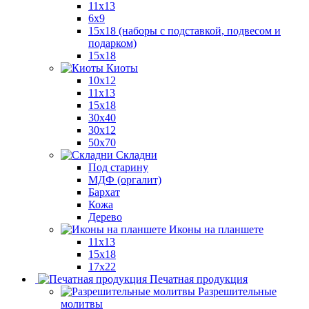
11x13
6x9
15х18 (наборы с подставкой, подвесом и
подарком)
15x18
Киоты
10x12
11x13
15x18
30x40
30х12
50x70
Складни
Под старину
МДФ (оргалит)
Бархат
Кожа
Дерево
Иконы на планшете
11х13
15х18
17х22
Печатная продукция
Разрешительные
молитвы