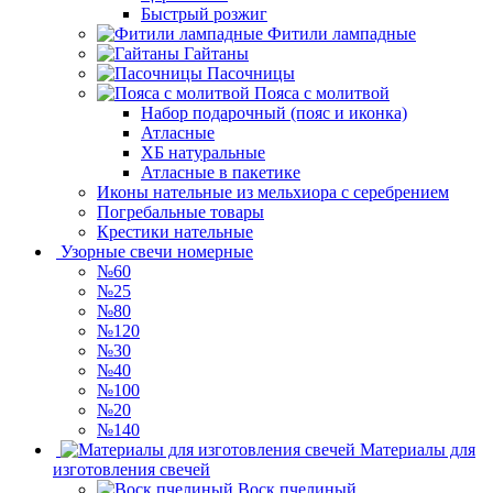
Быстрый розжиг
Фитили лампадные
Гайтаны
Пасочницы
Пояса с молитвой
Набор подарочный (пояс и иконка)
Атласные
ХБ натуральные
Атласные в пакетике
Иконы нательные из мельхиора с серебрением
Погребальные товары
Крестики нательные
Узорные свечи номерные
№60
№25
№80
№120
№30
№40
№100
№20
№140
Материалы для
изготовления свечей
Воск пчелиный