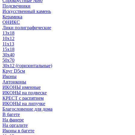
Сорокоустные №80
Подсвечники
Искусственный камень
Керамика
ОНИКС
Лики полиграфические
13x18
10x12
11х13
15х18
30x40
50x70
30x12 (горизонтальные)
Круг D5см
Иконы
Автоиконы
ИКОНЫ именные
ИКОНЫ на подвеске
КРЕСТ с распятием
ИКОНЫ на липучке
Благословение для дома
В багете
На фанере
На оргалите
Иконы в багете