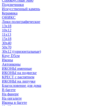
Сорокоустные №80
Подсвечники
Искусственный камень
Керамика
ОНИКС
Лики полиграфические
13x18
10x12
11х13
15х18
30x40
50x70
30x12 (горизонтальные)
Круг D5см
Иконы
Автоиконы
ИКОНЫ именные
ИКОНЫ на подвеске
КРЕСТ с распятием
ИКОНЫ на липучке
Благословение для дома
В багете
На фанере
На оргалите
Иконы в багете