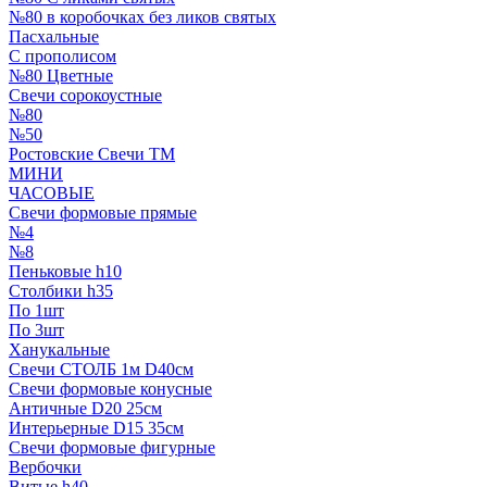
№80 в коробочках без ликов святых
Пасхальные
С прополисом
№80 Цветные
Свечи сорокоустные
№80
№50
Ростовские Свечи ТМ
МИНИ
ЧАСОВЫЕ
Свечи формовые прямые
№4
№8
Пеньковые h10
Столбики h35
По 1шт
По 3шт
Ханукальные
Свечи СТОЛБ 1м D40см
Свечи формовые конусные
Античные D20 25см
Интерьерные D15 35см
Свечи формовые фигурные
Вербочки
Витые h40