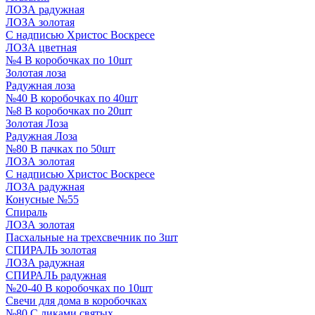
ЛОЗА радужная
ЛОЗА золотая
С надписью Христос Воскресе
ЛОЗА цветная
№4 В коробочках по 10шт
Золотая лоза
Радужная лоза
№40 В коробочках по 40шт
№8 В коробочках по 20шт
Золотая Лоза
Радужная Лоза
№80 В пачках по 50шт
ЛОЗА золотая
С надписью Христос Воскресе
ЛОЗА радужная
Конусные №55
Спираль
ЛОЗА золотая
Пасхальные на трехсвечник по 3шт
СПИРАЛЬ золотая
ЛОЗА радужная
СПИРАЛЬ радужная
№20-40 В коробочках по 10шт
Свечи для дома в коробочках
№80 С ликами святых