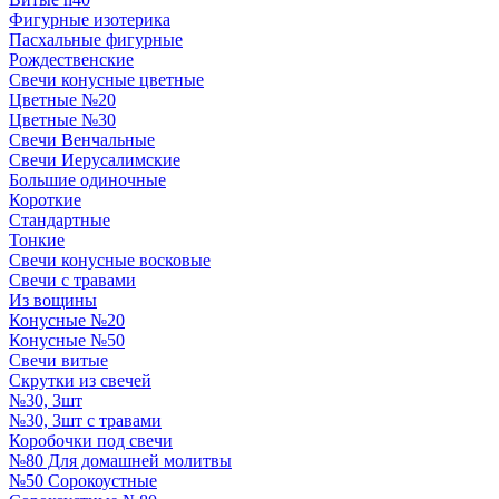
Фигурные изотерика
Пасхальные фигурные
Рождественские
Свечи конусные цветные
Цветные №20
Цветные №30
Свечи Венчальные
Свечи Иерусалимские
Большие одиночные
Короткие
Стандартные
Тонкие
Свечи конусные восковые
Свечи с травами
Из вощины
Конусные №20
Конусные №50
Свечи витые
Скрутки из свечей
№30, 3шт
№30, 3шт с травами
Коробочки под свечи
№80 Для домашней молитвы
№50 Сорокоустные