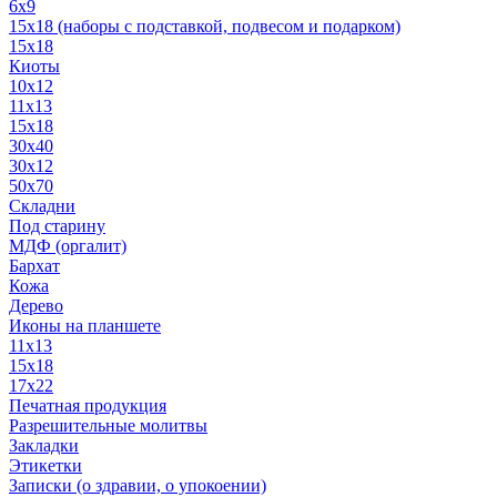
6x9
15х18 (наборы с подставкой, подвесом и подарком)
15x18
Киоты
10x12
11x13
15x18
30x40
30х12
50x70
Складни
Под старину
МДФ (оргалит)
Бархат
Кожа
Дерево
Иконы на планшете
11х13
15х18
17х22
Печатная продукция
Разрешительные молитвы
Закладки
Этикетки
Записки (о здравии, о упокоении)