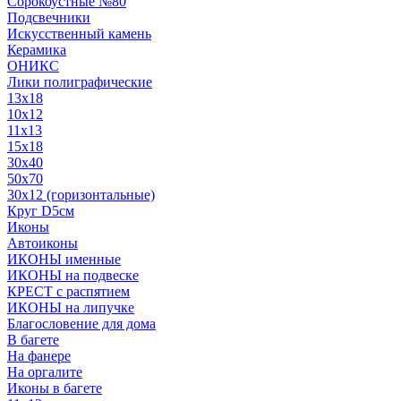
Сорокоустные №80
Подсвечники
Искусственный камень
Керамика
ОНИКС
Лики полиграфические
13x18
10x12
11х13
15х18
30x40
50x70
30x12 (горизонтальные)
Круг D5см
Иконы
Автоиконы
ИКОНЫ именные
ИКОНЫ на подвеске
КРЕСТ с распятием
ИКОНЫ на липучке
Благословение для дома
В багете
На фанере
На оргалите
Иконы в багете