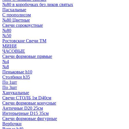
№80 в коробочках без ликов святых
Пасхальные
С прополисом
№80 Цветные
Свечи сорокоустные
№80
№50
Ростовские Свечи ТМ
МИНИ
ЧАСОВЫЕ
Свечи формовые прямые
№4
№8
Пеньковые h10
Столбики h35
По 1шт
По 3шт
Ханукальные
Свечи СТОЛБ 1м D40см
Свечи формовые конусные
Античные D20 25см
Интерьерные D15 35см
Свечи формовые фигурные
Вербочки
Витые h40