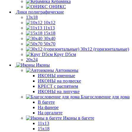
Керамика
ОНИКС
Лики полиграфические
13x18
10x12
11х13
15х18
30x40
50x70
30x12 (горизонтальные)
Круг D5см
20х24
Иконы
Автоиконы
ИКОНЫ именные
ИКОНЫ на подвеске
КРЕСТ с распятием
ИКОНЫ на липучке
Благословение для дома
В багете
На фанере
На оргалите
Иконы в багете
11x13
15x18