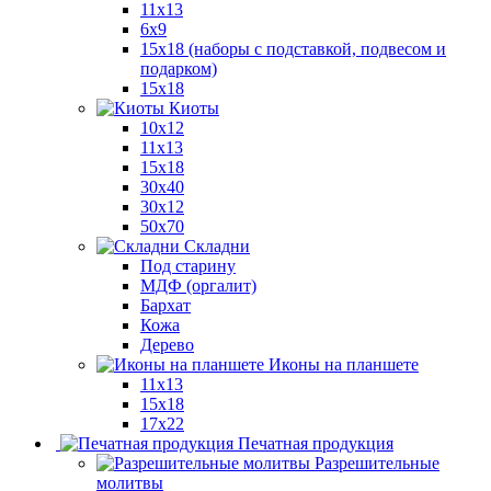
11x13
6x9
15х18 (наборы с подставкой, подвесом и
подарком)
15x18
Киоты
10x12
11x13
15x18
30x40
30х12
50x70
Складни
Под старину
МДФ (оргалит)
Бархат
Кожа
Дерево
Иконы на планшете
11х13
15х18
17х22
Печатная продукция
Разрешительные
молитвы