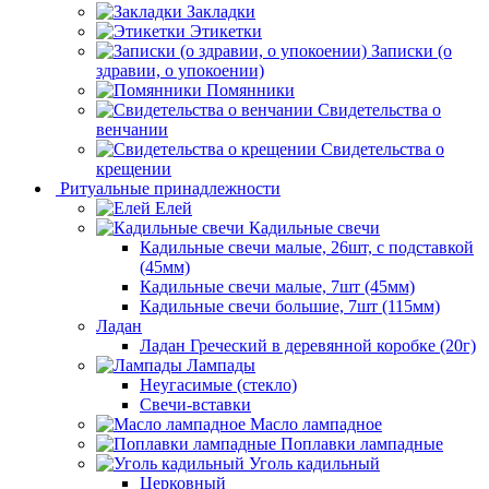
Закладки
Этикетки
Записки (о
здравии, о упокоении)
Помянники
Свидетельства о
венчании
Свидетельства о
крещении
Ритуальные принадлежности
Елей
Кадильные свечи
Кадильные свечи малые, 26шт, с подставкой
(45мм)
Кадильные свечи малые, 7шт (45мм)
Кадильные свечи большие, 7шт (115мм)
Ладан
Ладан Греческий в деревянной коробке (20г)
Лампады
Неугасимые (стекло)
Свечи-вставки
Масло лампадное
Поплавки лампадные
Уголь кадильный
Церковный