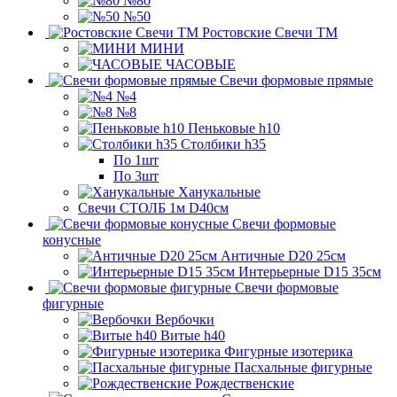
№80
№50
Ростовские Свечи ТМ
МИНИ
ЧАСОВЫЕ
Свечи формовые прямые
№4
№8
Пеньковые h10
Столбики h35
По 1шт
По 3шт
Ханукальные
Свечи СТОЛБ 1м D40см
Свечи формовые
конусные
Античные D20 25см
Интерьерные D15 35см
Свечи формовые
фигурные
Вербочки
Витые h40
Фигурные изотерика
Пасхальные фигурные
Рождественские