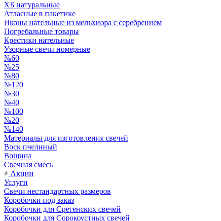
ХБ натуральные
Атласные в пакетике
Иконы нательные из мельхиора с серебрением
Погребальные товары
Крестики нательные
Узорные свечи номерные
№60
№25
№80
№120
№30
№40
№100
№20
№140
Материалы для изготовления свечей
Воск пчелиный
Вощина
Свечная смесь
Акции
Услуги
Свечи нестандартных размеров
Коробочки под заказ
Коробочки для Сретенских свечей
Коробочки для Сорокоустных свечей