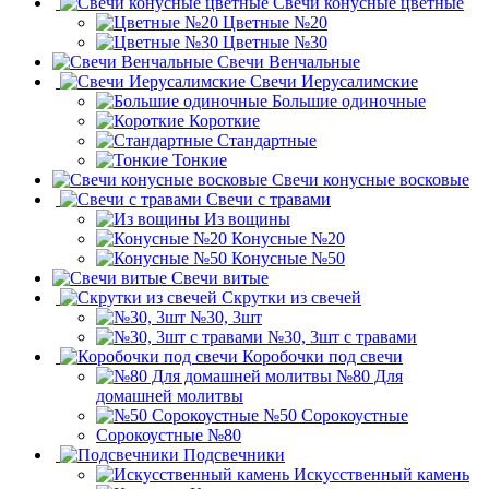
Свечи конусные цветные
Цветные №20
Цветные №30
Свечи Венчальные
Свечи Иерусалимские
Большие одиночные
Короткие
Стандартные
Тонкие
Свечи конусные восковые
Свечи с травами
Из вощины
Конусные №20
Конусные №50
Свечи витые
Скрутки из свечей
№30, 3шт
№30, 3шт с травами
Коробочки под свечи
№80 Для
домашней молитвы
№50 Сорокоустные
Сорокоустные №80
Подсвечники
Искусственный камень