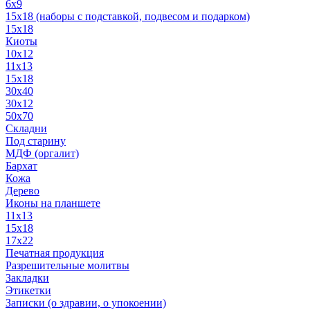
6x9
15х18 (наборы с подставкой, подвесом и подарком)
15x18
Киоты
10x12
11x13
15x18
30x40
30х12
50x70
Складни
Под старину
МДФ (оргалит)
Бархат
Кожа
Дерево
Иконы на планшете
11х13
15х18
17х22
Печатная продукция
Разрешительные молитвы
Закладки
Этикетки
Записки (о здравии, о упокоении)