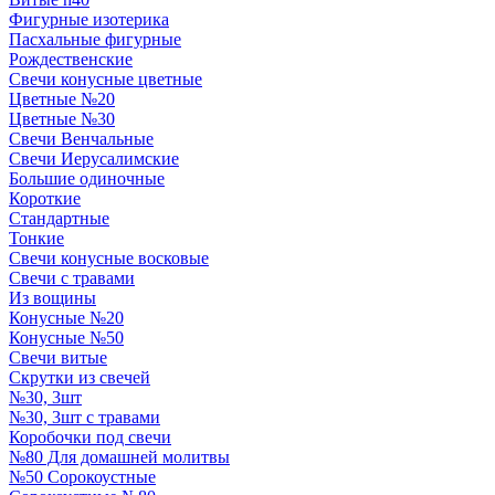
Фигурные изотерика
Пасхальные фигурные
Рождественские
Свечи конусные цветные
Цветные №20
Цветные №30
Свечи Венчальные
Свечи Иерусалимские
Большие одиночные
Короткие
Стандартные
Тонкие
Свечи конусные восковые
Свечи с травами
Из вощины
Конусные №20
Конусные №50
Свечи витые
Скрутки из свечей
№30, 3шт
№30, 3шт с травами
Коробочки под свечи
№80 Для домашней молитвы
№50 Сорокоустные