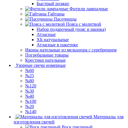
Быстрый розжиг
Фитили лампадные
Гайтаны
Пасочницы
Пояса с молитвой
Набор подарочный (пояс и иконка)
Атласные
ХБ натуральные
Атласные в пакетике
Иконы нательные из мельхиора с серебрением
Погребальные товары
Крестики нательные
Узорные свечи номерные
№60
№25
№80
№120
№30
№40
№100
№20
№140
Материалы для
изготовления свечей
Воск пчелиный