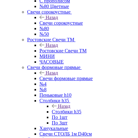
С прополисом
№80 Цветные
Свечи сорокоустные
Назад
Свечи сорокоустные
№80
№50
Ростовские Свечи ТМ
Назад
Ростовские Свечи ТМ
МИНИ
ЧАСОВЫЕ
Свечи формовые прямые
Назад
Свечи формовые прямые
№4
№8
Пеньковые h10
Столбики h35
Назад
Столбики h35
По 1шт
По 3шт
Ханукальные
Свечи СТОЛБ 1м D40см