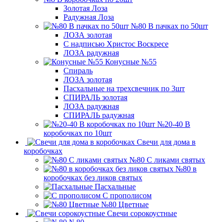
Золотая Лоза
Радужная Лоза
№80 В пачках по 50шт
ЛОЗА золотая
С надписью Христос Воскресе
ЛОЗА радужная
Конусные №55
Спираль
ЛОЗА золотая
Пасхальные на трехсвечник по 3шт
СПИРАЛЬ золотая
ЛОЗА радужная
СПИРАЛЬ радужная
№20-40 В
коробочках по 10шт
Свечи для дома в
коробочках
№80 С ликами святых
№80 в
коробочках без ликов святых
Пасхальные
С прополисом
№80 Цветные
Свечи сорокоустные