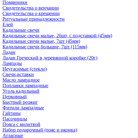
Помянники
Свидетельства о венчании
Свидетельства о крещении
Ритуальные принадлежности
Елей
Кадильные свечи
Кадильные свечи малые, 26шт, с подставкой (45мм)
Кадильные свечи малые, 7шт (45мм)
Кадильные свечи большие, 7шт (115мм)
Ладан
Ладан Греческий в деревянной коробке (20г)
Лампады
Неугасимые (стекло)
Свечи-вставки
Масло лампадное
Поплавки лампадные
Уголь кадильный
Церковный
Быстрый розжиг
Фитили лампадные
Гайтаны
Пасочницы
Пояса с молитвой
Набор подарочный (пояс и иконка)
Атласные