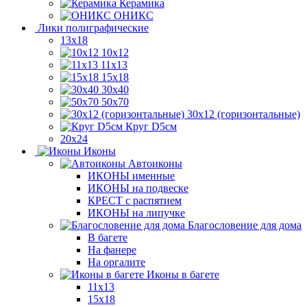
Керамика
ОНИКС
Лики полиграфические
13x18
10x12
11х13
15х18
30x40
50x70
30x12 (горизонтальные)
Круг D5см
20х24
Иконы
Автоиконы
ИКОНЫ именные
ИКОНЫ на подвеске
КРЕСТ с распятием
ИКОНЫ на липучке
Благословение для дома
В багете
На фанере
На оргалите
Иконы в багете
11x13
15x18