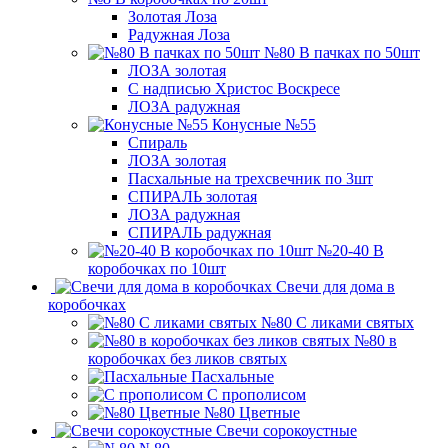
Золотая Лоза
Радужная Лоза
№80 В пачках по 50шт
ЛОЗА золотая
С надписью Христос Воскресе
ЛОЗА радужная
Конусные №55
Спираль
ЛОЗА золотая
Пасхальные на трехсвечник по 3шт
СПИРАЛЬ золотая
ЛОЗА радужная
СПИРАЛЬ радужная
№20-40 В
коробочках по 10шт
Свечи для дома в
коробочках
№80 С ликами святых
№80 в
коробочках без ликов святых
Пасхальные
С прополисом
№80 Цветные
Свечи сорокоустные