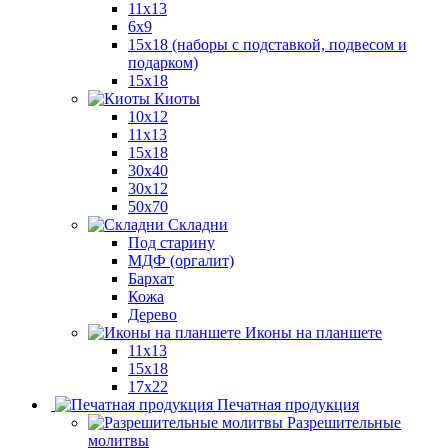
11x13
6x9
15х18 (наборы с подставкой, подвесом и
подарком)
15x18
Киоты
10x12
11x13
15x18
30x40
30х12
50x70
Складни
Под старину
МДФ (оргалит)
Бархат
Кожа
Дерево
Иконы на планшете
11х13
15х18
17х22
Печатная продукция
Разрешительные
молитвы