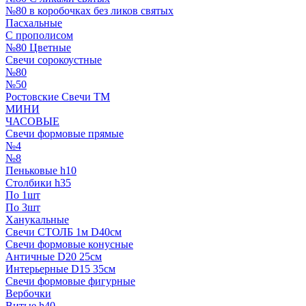
№80 в коробочках без ликов святых
Пасхальные
С прополисом
№80 Цветные
Свечи сорокоустные
№80
№50
Ростовские Свечи ТМ
МИНИ
ЧАСОВЫЕ
Свечи формовые прямые
№4
№8
Пеньковые h10
Столбики h35
По 1шт
По 3шт
Ханукальные
Свечи СТОЛБ 1м D40см
Свечи формовые конусные
Античные D20 25см
Интерьерные D15 35см
Свечи формовые фигурные
Вербочки
Витые h40