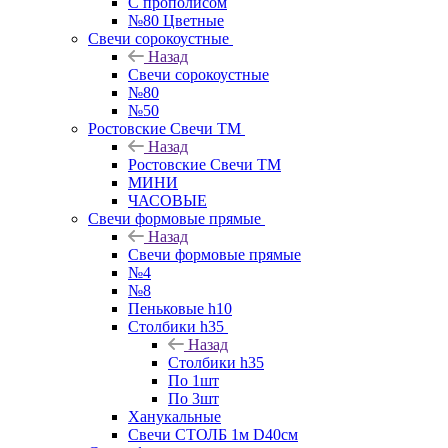
С прополисом
№80 Цветные
Свечи сорокоустные
Назад
Свечи сорокоустные
№80
№50
Ростовские Свечи ТМ
Назад
Ростовские Свечи ТМ
МИНИ
ЧАСОВЫЕ
Свечи формовые прямые
Назад
Свечи формовые прямые
№4
№8
Пеньковые h10
Столбики h35
Назад
Столбики h35
По 1шт
По 3шт
Ханукальные
Свечи СТОЛБ 1м D40см