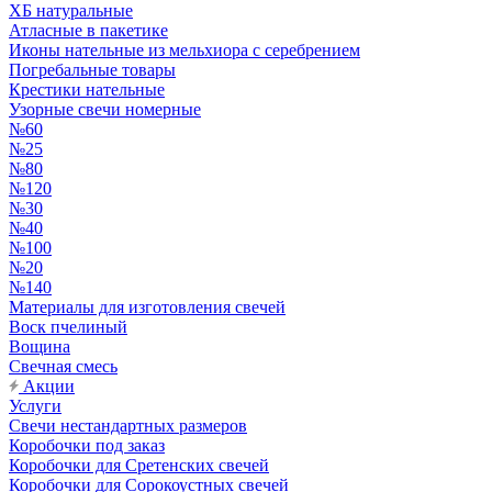
ХБ натуральные
Атласные в пакетике
Иконы нательные из мельхиора с серебрением
Погребальные товары
Крестики нательные
Узорные свечи номерные
№60
№25
№80
№120
№30
№40
№100
№20
№140
Материалы для изготовления свечей
Воск пчелиный
Вощина
Свечная смесь
Акции
Услуги
Свечи нестандартных размеров
Коробочки под заказ
Коробочки для Сретенских свечей
Коробочки для Сорокоустных свечей