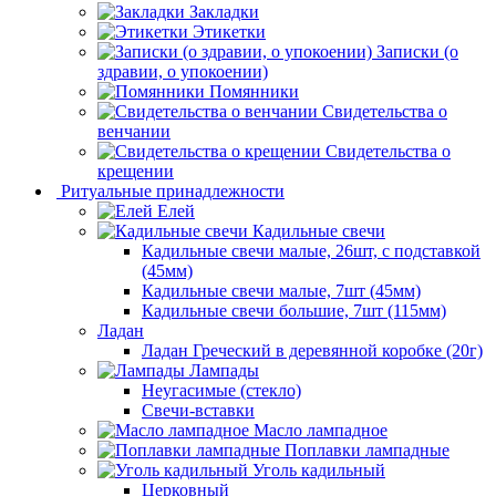
Закладки
Этикетки
Записки (о
здравии, о упокоении)
Помянники
Свидетельства о
венчании
Свидетельства о
крещении
Ритуальные принадлежности
Елей
Кадильные свечи
Кадильные свечи малые, 26шт, с подставкой
(45мм)
Кадильные свечи малые, 7шт (45мм)
Кадильные свечи большие, 7шт (115мм)
Ладан
Ладан Греческий в деревянной коробке (20г)
Лампады
Неугасимые (стекло)
Свечи-вставки
Масло лампадное
Поплавки лампадные
Уголь кадильный
Церковный