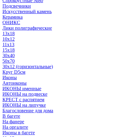
Сорокоустные №80
Подсвечники
Искусственный камень
Керамика
ОНИКС
Лики полиграфические
13x18
10x12
11х13
15х18
30x40
50x70
30x12 (горизонтальные)
Круг D5см
Иконы
Автоиконы
ИКОНЫ именные
ИКОНЫ на подвеске
КРЕСТ с распятием
ИКОНЫ на липучке
Благословение для дома
В багете
На фанере
На оргалите
Иконы в багете