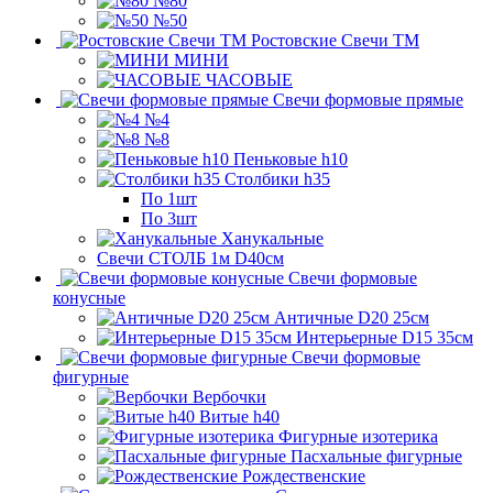
№80
№50
Ростовские Свечи ТМ
МИНИ
ЧАСОВЫЕ
Свечи формовые прямые
№4
№8
Пеньковые h10
Столбики h35
По 1шт
По 3шт
Ханукальные
Свечи СТОЛБ 1м D40см
Свечи формовые
конусные
Античные D20 25см
Интерьерные D15 35см
Свечи формовые
фигурные
Вербочки
Витые h40
Фигурные изотерика
Пасхальные фигурные
Рождественские