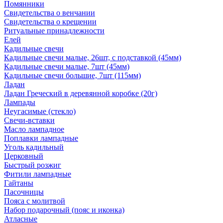
Помянники
Свидетельства о венчании
Свидетельства о крещении
Ритуальные принадлежности
Елей
Кадильные свечи
Кадильные свечи малые, 26шт, с подставкой (45мм)
Кадильные свечи малые, 7шт (45мм)
Кадильные свечи большие, 7шт (115мм)
Ладан
Ладан Греческий в деревянной коробке (20г)
Лампады
Неугасимые (стекло)
Свечи-вставки
Масло лампадное
Поплавки лампадные
Уголь кадильный
Церковный
Быстрый розжиг
Фитили лампадные
Гайтаны
Пасочницы
Пояса с молитвой
Набор подарочный (пояс и иконка)
Атласные