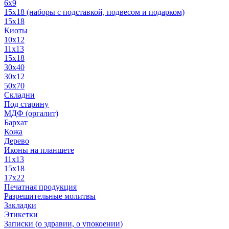
6x9
15х18 (наборы с подставкой, подвесом и подарком)
15x18
Киоты
10x12
11x13
15x18
30x40
30х12
50x70
Складни
Под старину
МДФ (оргалит)
Бархат
Кожа
Дерево
Иконы на планшете
11х13
15х18
17х22
Печатная продукция
Разрешительные молитвы
Закладки
Этикетки
Записки (о здравии, о упокоении)