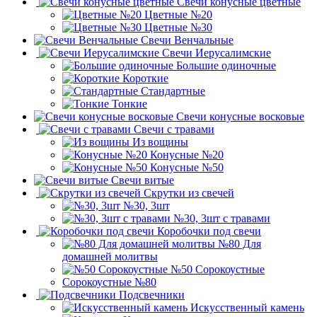
Свечи конусные цветные
Цветные №20
Цветные №30
Свечи Венчальные
Свечи Иерусалимские
Большие одиночные
Короткие
Стандартные
Тонкие
Свечи конусные восковые
Свечи с травами
Из вощины
Конусные №20
Конусные №50
Свечи витые
Скрутки из свечей
№30, 3шт
№30, 3шт с травами
Коробочки под свечи
№80 Для
домашней молитвы
№50 Сорокоустные
Сорокоустные №80
Подсвечники
Искусственный камень