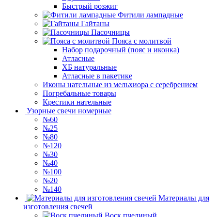
Быстрый розжиг
Фитили лампадные
Гайтаны
Пасочницы
Пояса с молитвой
Набор подарочный (пояс и иконка)
Атласные
ХБ натуральные
Атласные в пакетике
Иконы нательные из мельхиора с серебрением
Погребальные товары
Крестики нательные
Узорные свечи номерные
№60
№25
№80
№120
№30
№40
№100
№20
№140
Материалы для
изготовления свечей
Воск пчелиный