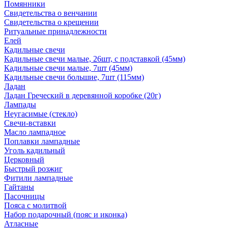
Помянники
Свидетельства о венчании
Свидетельства о крещении
Ритуальные принадлежности
Елей
Кадильные свечи
Кадильные свечи малые, 26шт, с подставкой (45мм)
Кадильные свечи малые, 7шт (45мм)
Кадильные свечи большие, 7шт (115мм)
Ладан
Ладан Греческий в деревянной коробке (20г)
Лампады
Неугасимые (стекло)
Свечи-вставки
Масло лампадное
Поплавки лампадные
Уголь кадильный
Церковный
Быстрый розжиг
Фитили лампадные
Гайтаны
Пасочницы
Пояса с молитвой
Набор подарочный (пояс и иконка)
Атласные