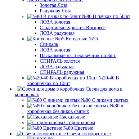
Золотая Лоза
Радужная Лоза
№80 В пачках по 50шт
ЛОЗА золотая
С надписью Христос Воскресе
ЛОЗА радужная
Конусные №55
Спираль
ЛОЗА золотая
Пасхальные на трехсвечник по 3шт
СПИРАЛЬ золотая
ЛОЗА радужная
СПИРАЛЬ радужная
№20-40 В
коробочках по 10шт
Свечи для дома в
коробочках
№80 С ликами святых
№80 в
коробочках без ликов святых
Пасхальные
С прополисом
№80 Цветные
Свечи сорокоустные