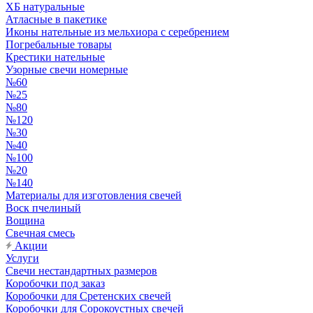
ХБ натуральные
Атласные в пакетике
Иконы нательные из мельхиора с серебрением
Погребальные товары
Крестики нательные
Узорные свечи номерные
№60
№25
№80
№120
№30
№40
№100
№20
№140
Материалы для изготовления свечей
Воск пчелиный
Вощина
Свечная смесь
Акции
Услуги
Свечи нестандартных размеров
Коробочки под заказ
Коробочки для Сретенских свечей
Коробочки для Сорокоустных свечей