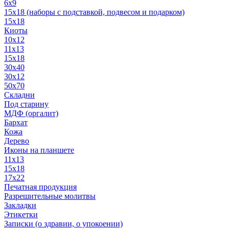
6x9
15х18 (наборы с подставкой, подвесом и подарком)
15x18
Киоты
10x12
11x13
15x18
30x40
30х12
50x70
Складни
Под старину
МДФ (оргалит)
Бархат
Кожа
Дерево
Иконы на планшете
11х13
15х18
17х22
Печатная продукция
Разрешительные молитвы
Закладки
Этикетки
Записки (о здравии, о упокоении)