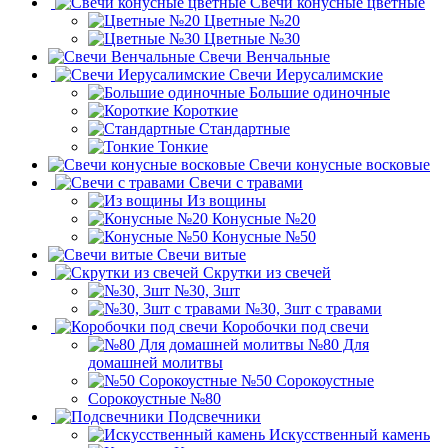
Свечи конусные цветные
Цветные №20
Цветные №30
Свечи Венчальные
Свечи Иерусалимские
Большие одиночные
Короткие
Стандартные
Тонкие
Свечи конусные восковые
Свечи с травами
Из вощины
Конусные №20
Конусные №50
Свечи витые
Скрутки из свечей
№30, 3шт
№30, 3шт с травами
Коробочки под свечи
№80 Для
домашней молитвы
№50 Сорокоустные
Сорокоустные №80
Подсвечники
Искусственный камень