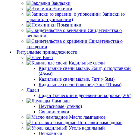
Закладки
Этикетки
Записки (о
здравии, о упокоении)
Помянники
Свидетельства о
венчании
Свидетельства о
крещении
Ритуальные принадлежности
Елей
Кадильные свечи
Кадильные свечи малые, 26шт, с подставкой
(45мм)
Кадильные свечи малые, 7шт (45мм)
Кадильные свечи большие, 7шт (115мм)
Ладан
Ладан Греческий в деревянной коробке (20г)
Лампады
Неугасимые (стекло)
Свечи-вставки
Масло лампадное
Поплавки лампадные
Уголь кадильный
Церковный