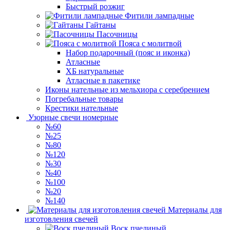
Быстрый розжиг
Фитили лампадные
Гайтаны
Пасочницы
Пояса с молитвой
Набор подарочный (пояс и иконка)
Атласные
ХБ натуральные
Атласные в пакетике
Иконы нательные из мельхиора с серебрением
Погребальные товары
Крестики нательные
Узорные свечи номерные
№60
№25
№80
№120
№30
№40
№100
№20
№140
Материалы для
изготовления свечей
Воск пчелиный