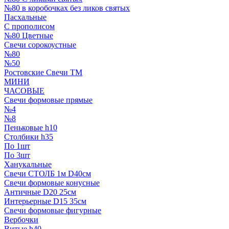
№80 в коробочках без ликов святых
Пасхальные
С прополисом
№80 Цветные
Свечи сорокоустные
№80
№50
Ростовские Свечи ТМ
МИНИ
ЧАСОВЫЕ
Свечи формовые прямые
№4
№8
Пеньковые h10
Столбики h35
По 1шт
По 3шт
Ханукальные
Свечи СТОЛБ 1м D40см
Свечи формовые конусные
Античные D20 25см
Интерьерные D15 35см
Свечи формовые фигурные
Вербочки
Витые h40