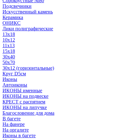
Сорокоустные №80
Подсвечники
Искусственный камень
Керамика
ОНИКС
Лики полиграфические
13x18
10x12
11х13
15х18
30x40
50x70
30x12 (горизонтальные)
Круг D5см
Иконы
Автоиконы
ИКОНЫ именные
ИКОНЫ на подвеске
КРЕСТ с распятием
ИКОНЫ на липучке
Благословение для дома
В багете
На фанере
На оргалите
Иконы в багете