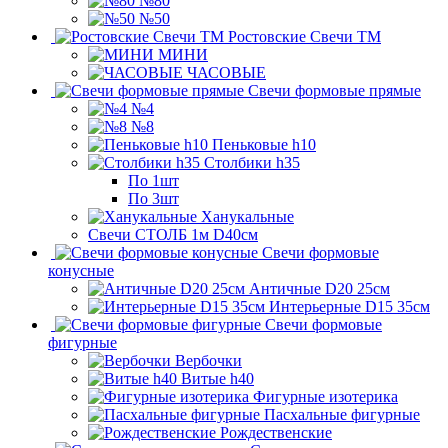
№80
№50
Ростовские Свечи ТМ
МИНИ
ЧАСОВЫЕ
Свечи формовые прямые
№4
№8
Пеньковые h10
Столбики h35
По 1шт
По 3шт
Ханукальные
Свечи СТОЛБ 1м D40см
Свечи формовые
конусные
Античные D20 25см
Интерьерные D15 35см
Свечи формовые
фигурные
Вербочки
Витые h40
Фигурные изотерика
Пасхальные фигурные
Рождественские