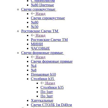
С прополисом
№80 Цветные
Свечи сорокоустные
Назад
Свечи сорокоустные
№80
№50
Ростовские Свечи ТМ
Назад
Ростовские Свечи ТМ
МИНИ
ЧАСОВЫЕ
Свечи формовые прямые
Назад
Свечи формовые прямые
№4
№8
Пеньковые h10
Столбики h35
Назад
Столбики h35
По 1шт
По 3шт
Ханукальные
Свечи СТОЛБ 1м D40см