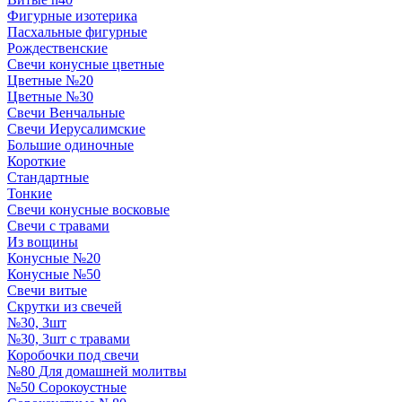
Фигурные изотерика
Пасхальные фигурные
Рождественские
Свечи конусные цветные
Цветные №20
Цветные №30
Свечи Венчальные
Свечи Иерусалимские
Большие одиночные
Короткие
Стандартные
Тонкие
Свечи конусные восковые
Свечи с травами
Из вощины
Конусные №20
Конусные №50
Свечи витые
Скрутки из свечей
№30, 3шт
№30, 3шт с травами
Коробочки под свечи
№80 Для домашней молитвы
№50 Сорокоустные