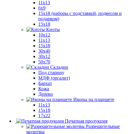
11x13
6x9
15х18 (наборы с подставкой, подвесом и
подарком)
15x18
Киоты
10x12
11x13
15x18
30x40
30х12
50x70
Складни
Под старину
МДФ (оргалит)
Бархат
Кожа
Дерево
Иконы на планшете
11х13
15х18
17х22
Печатная продукция
Разрешительные
молитвы