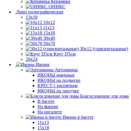
Керамика
ОНИКС
Лики полиграфические
13x18
10x12
11х13
15х18
30x40
50x70
30x12 (горизонтальные)
Круг D5см
20х24
Иконы
Автоиконы
ИКОНЫ именные
ИКОНЫ на подвеске
КРЕСТ с распятием
ИКОНЫ на липучке
Благословение для дома
В багете
На фанере
На оргалите
Иконы в багете
11x13
15x18