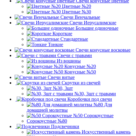
Свечи конусные цветные
Цветные №20
Цветные №30
Свечи Венчальные
Свечи Иерусалимские
Большие одиночные
Короткие
Стандартные
Тонкие
Свечи конусные восковые
Свечи с травами
Из вощины
Конусные №20
Конусные №50
Свечи витые
Скрутки из свечей
№30, 3шт
№30, 3шт с травами
Коробочки под свечи
№80 Для
домашней молитвы
№50 Сорокоустные
Сорокоустные №80
Подсвечники
Искусственный камень