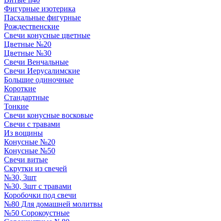
Фигурные изотерика
Пасхальные фигурные
Рождественские
Свечи конусные цветные
Цветные №20
Цветные №30
Свечи Венчальные
Свечи Иерусалимские
Большие одиночные
Короткие
Стандартные
Тонкие
Свечи конусные восковые
Свечи с травами
Из вощины
Конусные №20
Конусные №50
Свечи витые
Скрутки из свечей
№30, 3шт
№30, 3шт с травами
Коробочки под свечи
№80 Для домашней молитвы
№50 Сорокоустные