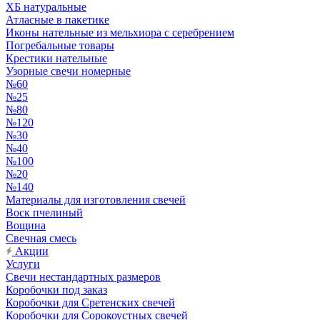
ХБ натуральные
Атласные в пакетике
Иконы нательные из мельхиора с серебрением
Погребальные товары
Крестики нательные
Узорные свечи номерные
№60
№25
№80
№120
№30
№40
№100
№20
№140
Материалы для изготовления свечей
Воск пчелиный
Вощина
Свечная смесь
Акции
Услуги
Свечи нестандартных размеров
Коробочки под заказ
Коробочки для Сретенских свечей
Коробочки для Сорокоустных свечей