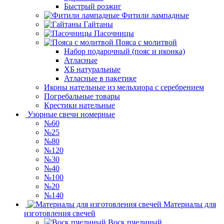
Быстрый розжиг
Фитили лампадные
Гайтаны
Пасочницы
Пояса с молитвой
Набор подарочный (пояс и иконка)
Атласные
ХБ натуральные
Атласные в пакетике
Иконы нательные из мельхиора с серебрением
Погребальные товары
Крестики нательные
Узорные свечи номерные
№60
№25
№80
№120
№30
№40
№100
№20
№140
Материалы для
изготовления свечей
Воск пчелиный