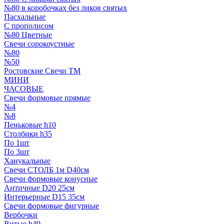
№80 в коробочках без ликов святых
Пасхальные
С прополисом
№80 Цветные
Свечи сорокоустные
№80
№50
Ростовские Свечи ТМ
МИНИ
ЧАСОВЫЕ
Свечи формовые прямые
№4
№8
Пеньковые h10
Столбики h35
По 1шт
По 3шт
Ханукальные
Свечи СТОЛБ 1м D40см
Свечи формовые конусные
Античные D20 25см
Интерьерные D15 35см
Свечи формовые фигурные
Вербочки
Витые h40