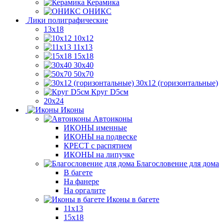
Керамика
ОНИКС
Лики полиграфические
13x18
10x12
11х13
15х18
30x40
50x70
30x12 (горизонтальные)
Круг D5см
20х24
Иконы
Автоиконы
ИКОНЫ именные
ИКОНЫ на подвеске
КРЕСТ с распятием
ИКОНЫ на липучке
Благословение для дома
В багете
На фанере
На оргалите
Иконы в багете
11x13
15x18