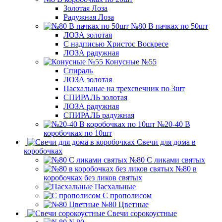
Золотая Лоза
Радужная Лоза
№80 В пачках по 50шт
ЛОЗА золотая
С надписью Христос Воскресе
ЛОЗА радужная
Конусные №55
Спираль
ЛОЗА золотая
Пасхальные на трехсвечник по 3шт
СПИРАЛЬ золотая
ЛОЗА радужная
СПИРАЛЬ радужная
№20-40 В
коробочках по 10шт
Свечи для дома в
коробочках
№80 С ликами святых
№80 в
коробочках без ликов святых
Пасхальные
С прополисом
№80 Цветные
Свечи сорокоустные