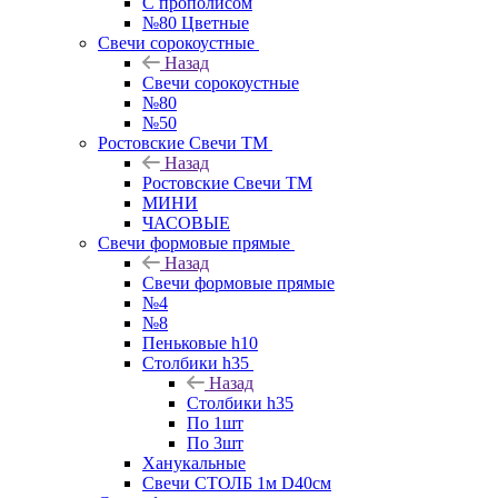
С прополисом
№80 Цветные
Свечи сорокоустные
Назад
Свечи сорокоустные
№80
№50
Ростовские Свечи ТМ
Назад
Ростовские Свечи ТМ
МИНИ
ЧАСОВЫЕ
Свечи формовые прямые
Назад
Свечи формовые прямые
№4
№8
Пеньковые h10
Столбики h35
Назад
Столбики h35
По 1шт
По 3шт
Ханукальные
Свечи СТОЛБ 1м D40см