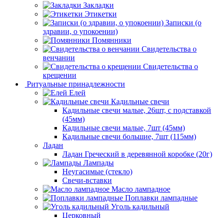
Закладки
Этикетки
Записки (о
здравии, о упокоении)
Помянники
Свидетельства о
венчании
Свидетельства о
крещении
Ритуальные принадлежности
Елей
Кадильные свечи
Кадильные свечи малые, 26шт, с подставкой
(45мм)
Кадильные свечи малые, 7шт (45мм)
Кадильные свечи большие, 7шт (115мм)
Ладан
Ладан Греческий в деревянной коробке (20г)
Лампады
Неугасимые (стекло)
Свечи-вставки
Масло лампадное
Поплавки лампадные
Уголь кадильный
Церковный