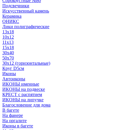
Сорокоустные №80
Подсвечники
Искусственный камень
Керамика
ОНИКС
Лики полиграфические
13x18
10x12
11х13
15х18
30x40
50x70
30x12 (горизонтальные)
Круг D5см
Иконы
Автоиконы
ИКОНЫ именные
ИКОНЫ на подвеске
КРЕСТ с распятием
ИКОНЫ на липучке
Благословение для дома
В багете
На фанере
На оргалите
Иконы в багете