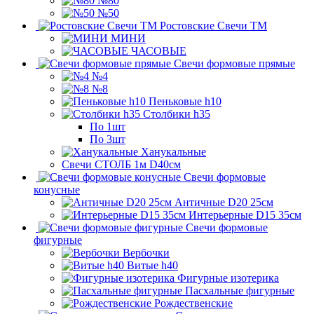
№80
№50
Ростовские Свечи ТМ
МИНИ
ЧАСОВЫЕ
Свечи формовые прямые
№4
№8
Пеньковые h10
Столбики h35
По 1шт
По 3шт
Ханукальные
Свечи СТОЛБ 1м D40см
Свечи формовые
конусные
Античные D20 25см
Интерьерные D15 35см
Свечи формовые
фигурные
Вербочки
Витые h40
Фигурные изотерика
Пасхальные фигурные
Рождественские