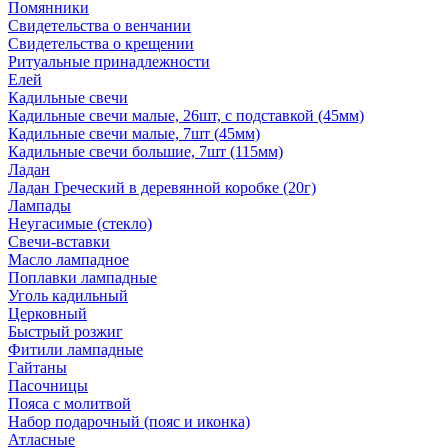
Помянники
Свидетельства о венчании
Свидетельства о крещении
Ритуальные принадлежности
Елей
Кадильные свечи
Кадильные свечи малые, 26шт, с подставкой (45мм)
Кадильные свечи малые, 7шт (45мм)
Кадильные свечи большие, 7шт (115мм)
Ладан
Ладан Греческий в деревянной коробке (20г)
Лампады
Неугасимые (стекло)
Свечи-вставки
Масло лампадное
Поплавки лампадные
Уголь кадильный
Церковный
Быстрый розжиг
Фитили лампадные
Гайтаны
Пасочницы
Пояса с молитвой
Набор подарочный (пояс и иконка)
Атласные