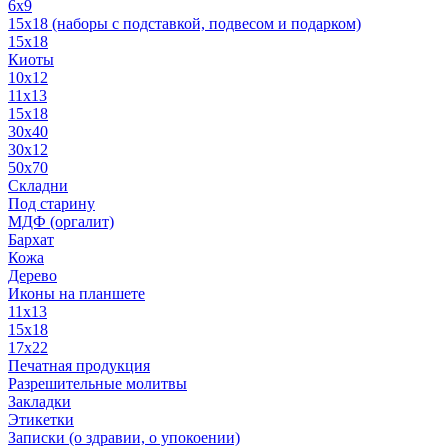
6x9
15х18 (наборы с подставкой, подвесом и подарком)
15x18
Киоты
10x12
11x13
15x18
30x40
30х12
50x70
Складни
Под старину
МДФ (оргалит)
Бархат
Кожа
Дерево
Иконы на планшете
11х13
15х18
17х22
Печатная продукция
Разрешительные молитвы
Закладки
Этикетки
Записки (о здравии, о упокоении)