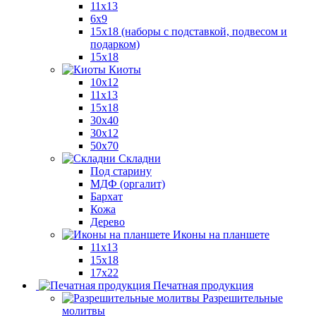
11x13
6x9
15х18 (наборы с подставкой, подвесом и
подарком)
15x18
Киоты
10x12
11x13
15x18
30x40
30х12
50x70
Складни
Под старину
МДФ (оргалит)
Бархат
Кожа
Дерево
Иконы на планшете
11х13
15х18
17х22
Печатная продукция
Разрешительные
молитвы