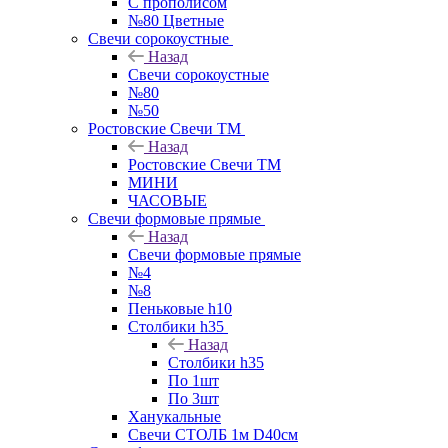
С прополисом
№80 Цветные
Свечи сорокоустные
Назад
Свечи сорокоустные
№80
№50
Ростовские Свечи ТМ
Назад
Ростовские Свечи ТМ
МИНИ
ЧАСОВЫЕ
Свечи формовые прямые
Назад
Свечи формовые прямые
№4
№8
Пеньковые h10
Столбики h35
Назад
Столбики h35
По 1шт
По 3шт
Ханукальные
Свечи СТОЛБ 1м D40см