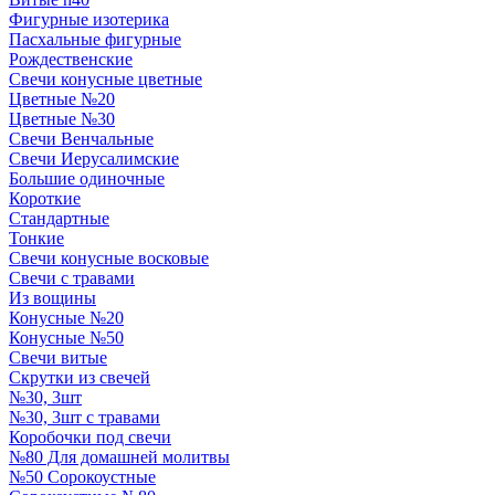
Фигурные изотерика
Пасхальные фигурные
Рождественские
Свечи конусные цветные
Цветные №20
Цветные №30
Свечи Венчальные
Свечи Иерусалимские
Большие одиночные
Короткие
Стандартные
Тонкие
Свечи конусные восковые
Свечи с травами
Из вощины
Конусные №20
Конусные №50
Свечи витые
Скрутки из свечей
№30, 3шт
№30, 3шт с травами
Коробочки под свечи
№80 Для домашней молитвы
№50 Сорокоустные