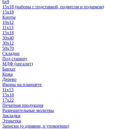
6x9
15х18 (наборы с подставкой, подвесом и подарком)
15x18
Киоты
10x12
11x13
15x18
30x40
30х12
50x70
Складни
Под старину
МДФ (оргалит)
Бархат
Кожа
Дерево
Иконы на планшете
11х13
15х18
17х22
Печатная продукция
Разрешительные молитвы
Закладки
Этикетки
Записки (о здравии, о упокоении)