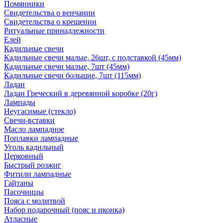
Помянники
Свидетельства о венчании
Свидетельства о крещении
Ритуальные принадлежности
Елей
Кадильные свечи
Кадильные свечи малые, 26шт, с подставкой (45мм)
Кадильные свечи малые, 7шт (45мм)
Кадильные свечи большие, 7шт (115мм)
Ладан
Ладан Греческий в деревянной коробке (20г)
Лампады
Неугасимые (стекло)
Свечи-вставки
Масло лампадное
Поплавки лампадные
Уголь кадильный
Церковный
Быстрый розжиг
Фитили лампадные
Гайтаны
Пасочницы
Пояса с молитвой
Набор подарочный (пояс и иконка)
Атласные