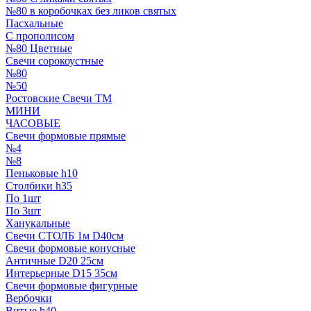
№80 в коробочках без ликов святых
Пасхальные
С прополисом
№80 Цветные
Свечи сорокоустные
№80
№50
Ростовские Свечи ТМ
МИНИ
ЧАСОВЫЕ
Свечи формовые прямые
№4
№8
Пеньковые h10
Столбики h35
По 1шт
По 3шт
Ханукальные
Свечи СТОЛБ 1м D40см
Свечи формовые конусные
Античные D20 25см
Интерьерные D15 35см
Свечи формовые фигурные
Вербочки
Витые h40