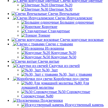
Свечи конусные цветные
Цветные №20
Цветные №30
Свечи Венчальные
Свечи Иерусалимские
Большие одиночные
Короткие
Стандартные
Тонкие
Свечи конусные восковые
Свечи с травами
Из вощины
Конусные №20
Конусные №50
Свечи витые
Скрутки из свечей
№30, 3шт
№30, 3шт с травами
Коробочки под свечи
№80 Для
домашней молитвы
№50 Сорокоустные
Сорокоустные №80
Подсвечники
Искусственный камень