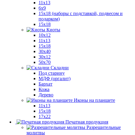
11x13
6x9
15х18 (наборы с подставкой, подвесом и
подарком)
15x18
Киоты
10x12
11x13
15x18
30x40
30х12
50x70
Складни
Под старину
МДФ (оргалит)
Бархат
Кожа
Дерево
Иконы на планшете
11х13
15х18
17х22
Печатная продукция
Разрешительные
молитвы