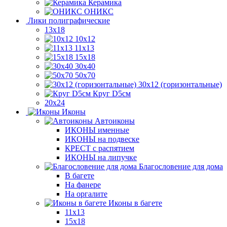
Керамика
ОНИКС
Лики полиграфические
13x18
10x12
11х13
15х18
30x40
50x70
30x12 (горизонтальные)
Круг D5см
20х24
Иконы
Автоиконы
ИКОНЫ именные
ИКОНЫ на подвеске
КРЕСТ с распятием
ИКОНЫ на липучке
Благословение для дома
В багете
На фанере
На оргалите
Иконы в багете
11x13
15x18