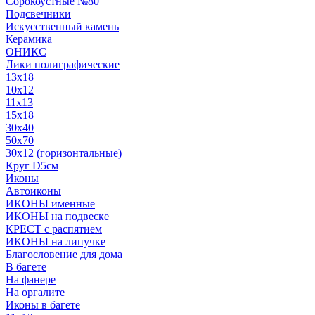
Сорокоустные №80
Подсвечники
Искусственный камень
Керамика
ОНИКС
Лики полиграфические
13x18
10x12
11х13
15х18
30x40
50x70
30x12 (горизонтальные)
Круг D5см
Иконы
Автоиконы
ИКОНЫ именные
ИКОНЫ на подвеске
КРЕСТ с распятием
ИКОНЫ на липучке
Благословение для дома
В багете
На фанере
На оргалите
Иконы в багете