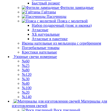
Быстрый розжиг
Фитили лампадные
Гайтаны
Пасочницы
Пояса с молитвой
Набор подарочный (пояс и иконка)
Атласные
ХБ натуральные
Атласные в пакетике
Иконы нательные из мельхиора с серебрением
Погребальные товары
Крестики нательные
Узорные свечи номерные
№60
№25
№80
№120
№30
№40
№100
№20
№140
Материалы для
изготовления свечей
Воск пчелиный