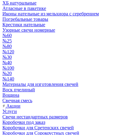
ХБ натуральные
Атласные в пакетике
Иконы нательные из мельхиора с серебрением
Погребальные товары
Крестики нательные
Узорные свечи номерные
№60
№25
№80
№120
№30
№40
№100
№20
№140
Материалы для изготовления свечей
Воск пчелиный
Вощина
Свечная смесь
Акции
Услуги
Свечи нестандартных размеров
Коробочки под заказ
Коробочки для Сретенских свечей
Коробочки для Сорокоустных свечей