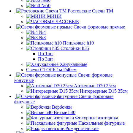
№80
№50
Ростовские Свечи ТМ
МИНИ
ЧАСОВЫЕ
Свечи формовые прямые
№4
№8
Пеньковые h10
Столбики h35
По 1шт
По 3шт
Ханукальные
Свечи СТОЛБ 1м D40см
Свечи формовые
конусные
Античные D20 25см
Интерьерные D15 35см
Свечи формовые
фигурные
Вербочки
Витые h40
Фигурные изотерика
Пасхальные фигурные
Рождественские