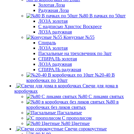
Золотая Лоза
Радужная Лоза
№80 В пачках по 50шт
ЛОЗА золотая
С надписью Христос Воскресе
ЛОЗА радужная
Конусные №55
Спираль
ЛОЗА золотая
Пасхальные на трехсвечник по 3шт
СПИРАЛЬ золотая
ЛОЗА радужная
СПИРАЛЬ радужная
№20-40 В
коробочках по 10шт
Свечи для дома в
коробочках
№80 С ликами святых
№80 в
коробочках без ликов святых
Пасхальные
С прополисом
№80 Цветные
Свечи сорокоустные