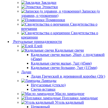
Закладки
Этикетки
Записки (о
здравии, о упокоении)
Помянники
Свидетельства о
венчании
Свидетельства о
крещении
Ритуальные принадлежности
Елей
Кадильные свечи
Кадильные свечи малые, 26шт, с подставкой
(45мм)
Кадильные свечи малые, 7шт (45мм)
Кадильные свечи большие, 7шт (115мм)
Ладан
Ладан Греческий в деревянной коробке (20г)
Лампады
Неугасимые (стекло)
Свечи-вставки
Масло лампадное
Поплавки лампадные
Уголь кадильный
Церковный