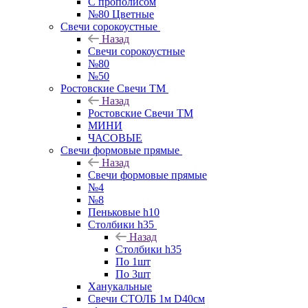
С прополисом
№80 Цветные
Свечи сорокоустные
Назад
Свечи сорокоустные
№80
№50
Ростовские Свечи ТМ
Назад
Ростовские Свечи ТМ
МИНИ
ЧАСОВЫЕ
Свечи формовые прямые
Назад
Свечи формовые прямые
№4
№8
Пеньковые h10
Столбики h35
Назад
Столбики h35
По 1шт
По 3шт
Ханукальные
Свечи СТОЛБ 1м D40см