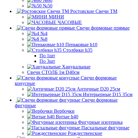
№80
№50
Ростовские Свечи ТМ
МИНИ
ЧАСОВЫЕ
Свечи формовые прямые
№4
№8
Пеньковые h10
Столбики h35
По 1шт
По 3шт
Ханукальные
Свечи СТОЛБ 1м D40см
Свечи формовые
конусные
Античные D20 25см
Интерьерные D15 35см
Свечи формовые
фигурные
Вербочки
Витые h40
Фигурные изотерика
Пасхальные фигурные
Рождественские