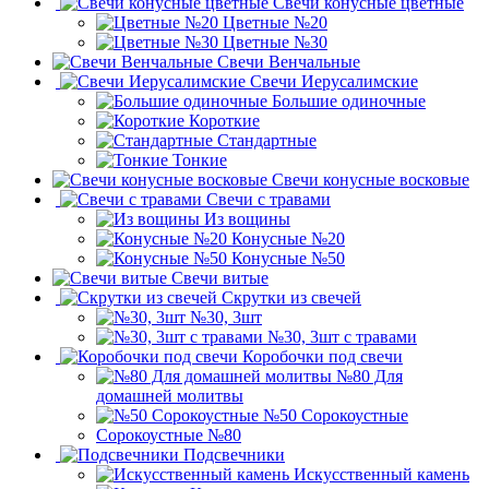
Свечи конусные цветные
Цветные №20
Цветные №30
Свечи Венчальные
Свечи Иерусалимские
Большие одиночные
Короткие
Стандартные
Тонкие
Свечи конусные восковые
Свечи с травами
Из вощины
Конусные №20
Конусные №50
Свечи витые
Скрутки из свечей
№30, 3шт
№30, 3шт с травами
Коробочки под свечи
№80 Для
домашней молитвы
№50 Сорокоустные
Сорокоустные №80
Подсвечники
Искусственный камень