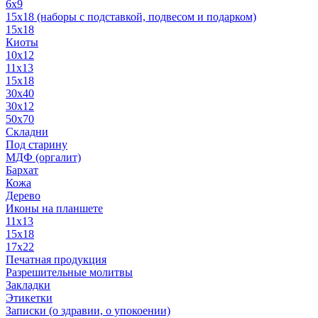
6x9
15х18 (наборы с подставкой, подвесом и подарком)
15x18
Киоты
10x12
11x13
15x18
30x40
30х12
50x70
Складни
Под старину
МДФ (оргалит)
Бархат
Кожа
Дерево
Иконы на планшете
11х13
15х18
17х22
Печатная продукция
Разрешительные молитвы
Закладки
Этикетки
Записки (о здравии, о упокоении)