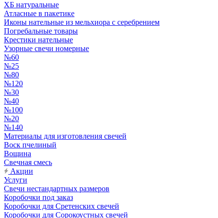
ХБ натуральные
Атласные в пакетике
Иконы нательные из мельхиора с серебрением
Погребальные товары
Крестики нательные
Узорные свечи номерные
№60
№25
№80
№120
№30
№40
№100
№20
№140
Материалы для изготовления свечей
Воск пчелиный
Вощина
Свечная смесь
Акции
Услуги
Свечи нестандартных размеров
Коробочки под заказ
Коробочки для Сретенских свечей
Коробочки для Сорокоустных свечей