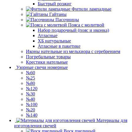
Быстрый розжиг
Фитили лампадные
Гайтаны
Пасочницы
Пояса с молитвой
Набор подарочный (пояс и иконка)
Атласные
ХБ натуральные
Атласные в пакетике
Иконы нательные из мельхиора с серебрением
Погребальные товары
Крестики нательные
Узорные свечи номерные
№60
№25
№80
№120
№30
№40
№100
№20
№140
Материалы для
изготовления свечей
Воск пчелиный