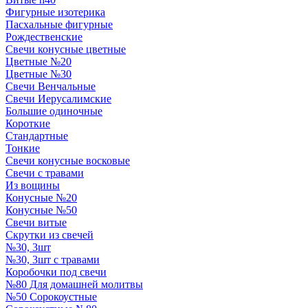
Фигурные изотерика
Пасхальные фигурные
Рождественские
Свечи конусные цветные
Цветные №20
Цветные №30
Свечи Венчальные
Свечи Иерусалимские
Большие одиночные
Короткие
Стандартные
Тонкие
Свечи конусные восковые
Свечи с травами
Из вощины
Конусные №20
Конусные №50
Свечи витые
Скрутки из свечей
№30, 3шт
№30, 3шт с травами
Коробочки под свечи
№80 Для домашней молитвы
№50 Сорокоустные