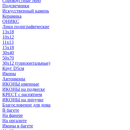
Сорокоустные №80
Подсвечники
Искусственный камень
Керамика
ОНИКС
Лики полиграфические
13x18
10x12
11х13
15х18
30x40
50x70
30x12 (горизонтальные)
Круг D5см
Иконы
Автоиконы
ИКОНЫ именные
ИКОНЫ на подвеске
КРЕСТ с распятием
ИКОНЫ на липучке
Благословение для дома
В багете
На фанере
На оргалите
Иконы в багете