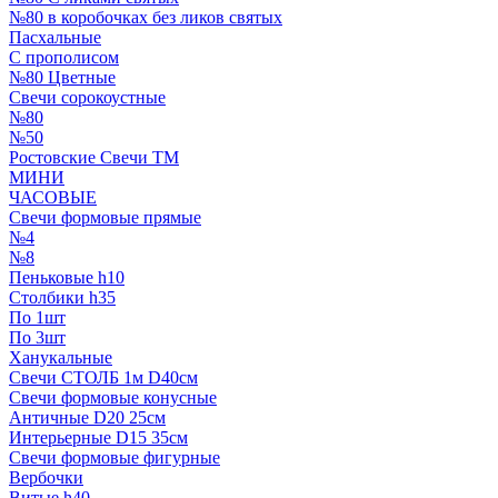
№80 в коробочках без ликов святых
Пасхальные
С прополисом
№80 Цветные
Свечи сорокоустные
№80
№50
Ростовские Свечи ТМ
МИНИ
ЧАСОВЫЕ
Свечи формовые прямые
№4
№8
Пеньковые h10
Столбики h35
По 1шт
По 3шт
Ханукальные
Свечи СТОЛБ 1м D40см
Свечи формовые конусные
Античные D20 25см
Интерьерные D15 35см
Свечи формовые фигурные
Вербочки
Витые h40