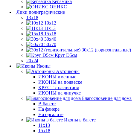
Керамика
ОНИКС
Лики полиграфические
13x18
10x12
11х13
15х18
30x40
50x70
30x12 (горизонтальные)
Круг D5см
20х24
Иконы
Автоиконы
ИКОНЫ именные
ИКОНЫ на подвеске
КРЕСТ с распятием
ИКОНЫ на липучке
Благословение для дома
В багете
На фанере
На оргалите
Иконы в багете
11x13
15x18