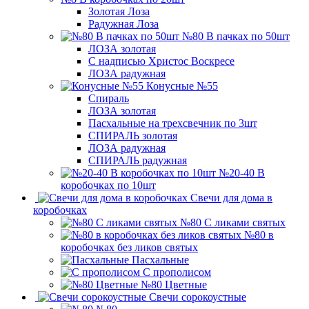
Золотая Лоза
Радужная Лоза
№80 В пачках по 50шт
ЛОЗА золотая
С надписью Христос Воскресе
ЛОЗА радужная
Конусные №55
Спираль
ЛОЗА золотая
Пасхальные на трехсвечник по 3шт
СПИРАЛЬ золотая
ЛОЗА радужная
СПИРАЛЬ радужная
№20-40 В
коробочках по 10шт
Свечи для дома в
коробочках
№80 С ликами святых
№80 в
коробочках без ликов святых
Пасхальные
С прополисом
№80 Цветные
Свечи сорокоустные