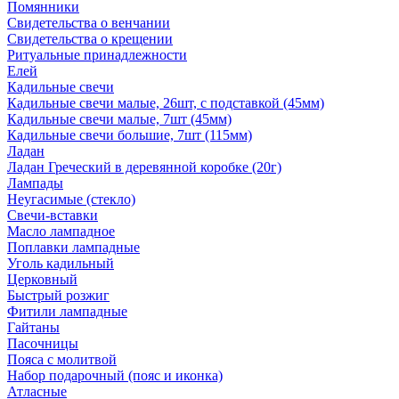
Помянники
Свидетельства о венчании
Свидетельства о крещении
Ритуальные принадлежности
Елей
Кадильные свечи
Кадильные свечи малые, 26шт, с подставкой (45мм)
Кадильные свечи малые, 7шт (45мм)
Кадильные свечи большие, 7шт (115мм)
Ладан
Ладан Греческий в деревянной коробке (20г)
Лампады
Неугасимые (стекло)
Свечи-вставки
Масло лампадное
Поплавки лампадные
Уголь кадильный
Церковный
Быстрый розжиг
Фитили лампадные
Гайтаны
Пасочницы
Пояса с молитвой
Набор подарочный (пояс и иконка)
Атласные