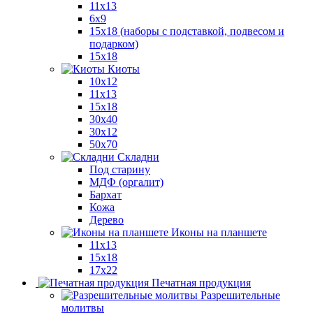
11x13
6x9
15х18 (наборы с подставкой, подвесом и
подарком)
15x18
Киоты
10x12
11x13
15x18
30x40
30х12
50x70
Складни
Под старину
МДФ (оргалит)
Бархат
Кожа
Дерево
Иконы на планшете
11х13
15х18
17х22
Печатная продукция
Разрешительные
молитвы