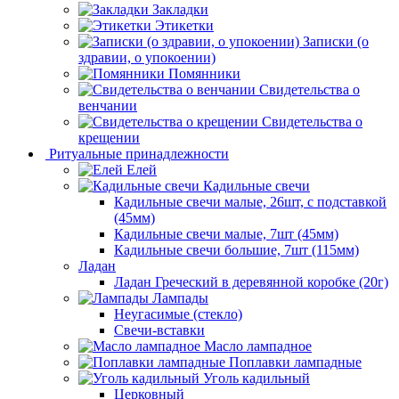
Закладки
Этикетки
Записки (о
здравии, о упокоении)
Помянники
Свидетельства о
венчании
Свидетельства о
крещении
Ритуальные принадлежности
Елей
Кадильные свечи
Кадильные свечи малые, 26шт, с подставкой
(45мм)
Кадильные свечи малые, 7шт (45мм)
Кадильные свечи большие, 7шт (115мм)
Ладан
Ладан Греческий в деревянной коробке (20г)
Лампады
Неугасимые (стекло)
Свечи-вставки
Масло лампадное
Поплавки лампадные
Уголь кадильный
Церковный