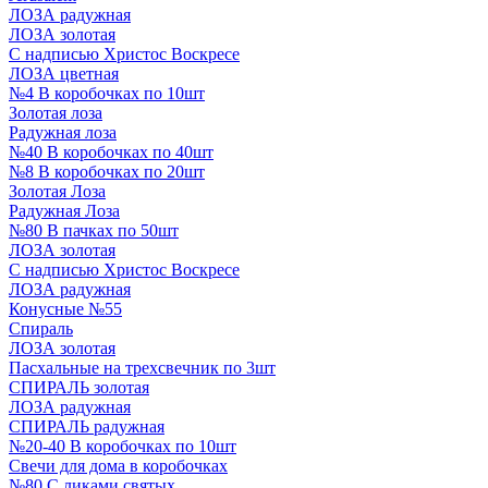
ЛОЗА радужная
ЛОЗА золотая
С надписью Христос Воскресе
ЛОЗА цветная
№4 В коробочках по 10шт
Золотая лоза
Радужная лоза
№40 В коробочках по 40шт
№8 В коробочках по 20шт
Золотая Лоза
Радужная Лоза
№80 В пачках по 50шт
ЛОЗА золотая
С надписью Христос Воскресе
ЛОЗА радужная
Конусные №55
Спираль
ЛОЗА золотая
Пасхальные на трехсвечник по 3шт
СПИРАЛЬ золотая
ЛОЗА радужная
СПИРАЛЬ радужная
№20-40 В коробочках по 10шт
Свечи для дома в коробочках
№80 С ликами святых