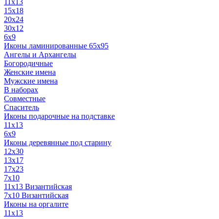
11x13
15x18
20x24
30х12
6x9
Иконы ламинированные 65x95
Ангелы и Архангелы
Богородичные
Женские имена
Мужские имена
В наборах
Совместные
Спаситель
Иконы подарочные на подставке
11x13
6x9
Иконы деревянные под старину
12х30
13x17
17x23
7x10
11x13 Византийская
7x10 Византийская
Иконы на оргалите
11x13