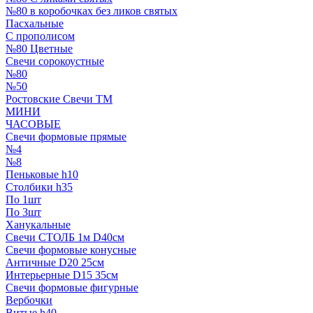
№80 в коробочках без ликов святых
Пасхальные
С прополисом
№80 Цветные
Свечи сорокоустные
№80
№50
Ростовские Свечи ТМ
МИНИ
ЧАСОВЫЕ
Свечи формовые прямые
№4
№8
Пеньковые h10
Столбики h35
По 1шт
По 3шт
Ханукальные
Свечи СТОЛБ 1м D40см
Свечи формовые конусные
Античные D20 25см
Интерьерные D15 35см
Свечи формовые фигурные
Вербочки
Витые h40