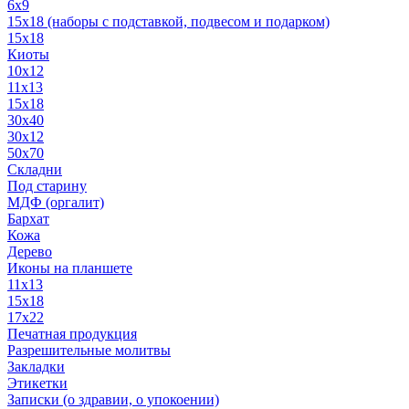
6x9
15х18 (наборы с подставкой, подвесом и подарком)
15x18
Киоты
10x12
11x13
15x18
30x40
30х12
50x70
Складни
Под старину
МДФ (оргалит)
Бархат
Кожа
Дерево
Иконы на планшете
11х13
15х18
17х22
Печатная продукция
Разрешительные молитвы
Закладки
Этикетки
Записки (о здравии, о упокоении)