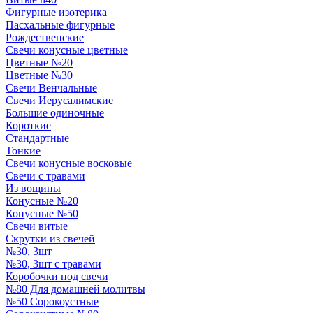
Фигурные изотерика
Пасхальные фигурные
Рождественские
Свечи конусные цветные
Цветные №20
Цветные №30
Свечи Венчальные
Свечи Иерусалимские
Большие одиночные
Короткие
Стандартные
Тонкие
Свечи конусные восковые
Свечи с травами
Из вощины
Конусные №20
Конусные №50
Свечи витые
Скрутки из свечей
№30, 3шт
№30, 3шт с травами
Коробочки под свечи
№80 Для домашней молитвы
№50 Сорокоустные