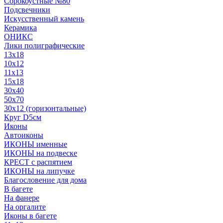
Сорокоустные №80
Подсвечники
Искусственный камень
Керамика
ОНИКС
Лики полиграфические
13x18
10x12
11х13
15х18
30x40
50x70
30x12 (горизонтальные)
Круг D5см
Иконы
Автоиконы
ИКОНЫ именные
ИКОНЫ на подвеске
КРЕСТ с распятием
ИКОНЫ на липучке
Благословение для дома
В багете
На фанере
На оргалите
Иконы в багете