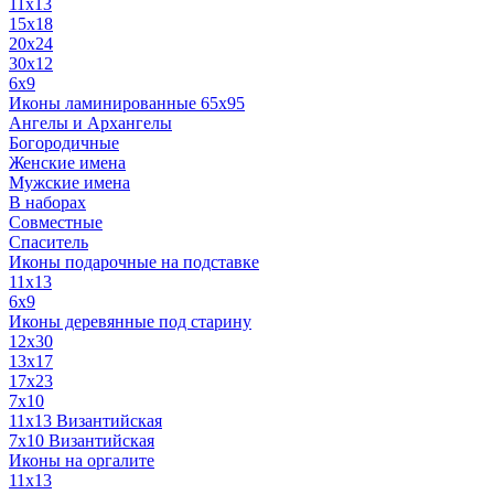
11x13
15x18
20x24
30х12
6x9
Иконы ламинированные 65x95
Ангелы и Архангелы
Богородичные
Женские имена
Мужские имена
В наборах
Совместные
Спаситель
Иконы подарочные на подставке
11x13
6x9
Иконы деревянные под старину
12х30
13x17
17x23
7x10
11x13 Византийская
7x10 Византийская
Иконы на оргалите
11x13