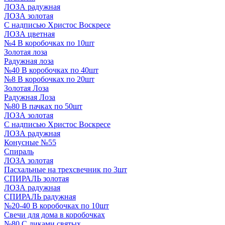
ЛОЗА радужная
ЛОЗА золотая
С надписью Христос Воскресе
ЛОЗА цветная
№4 В коробочках по 10шт
Золотая лоза
Радужная лоза
№40 В коробочках по 40шт
№8 В коробочках по 20шт
Золотая Лоза
Радужная Лоза
№80 В пачках по 50шт
ЛОЗА золотая
С надписью Христос Воскресе
ЛОЗА радужная
Конусные №55
Спираль
ЛОЗА золотая
Пасхальные на трехсвечник по 3шт
СПИРАЛЬ золотая
ЛОЗА радужная
СПИРАЛЬ радужная
№20-40 В коробочках по 10шт
Свечи для дома в коробочках
№80 С ликами святых