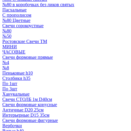
№80 в коробочках без ликов святых
Пасхальные
С прополисом
№80 Цветные
Свечи сорокоустные
№80
№50
Ростовские Свечи ТМ
МИНИ
ЧАСОВЫЕ
Свечи формовые прямые
№4
№8
Пеньковые h10
Столбики h35
По 1шт
По 3шт
Ханукальные
Свечи СТОЛБ 1м D40см
Свечи формовые конусные
Античные D20 25см
Интерьерные D15 35см
Свечи формовые фигурные
Вербочки
Витые h40