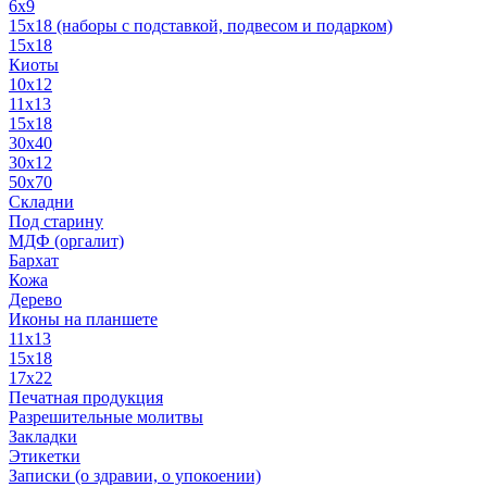
6x9
15х18 (наборы с подставкой, подвесом и подарком)
15x18
Киоты
10x12
11x13
15x18
30x40
30х12
50x70
Складни
Под старину
МДФ (оргалит)
Бархат
Кожа
Дерево
Иконы на планшете
11х13
15х18
17х22
Печатная продукция
Разрешительные молитвы
Закладки
Этикетки
Записки (о здравии, о упокоении)