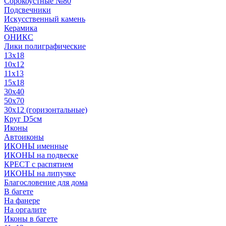
Сорокоустные №80
Подсвечники
Искусственный камень
Керамика
ОНИКС
Лики полиграфические
13x18
10x12
11х13
15х18
30x40
50x70
30x12 (горизонтальные)
Круг D5см
Иконы
Автоиконы
ИКОНЫ именные
ИКОНЫ на подвеске
КРЕСТ с распятием
ИКОНЫ на липучке
Благословение для дома
В багете
На фанере
На оргалите
Иконы в багете