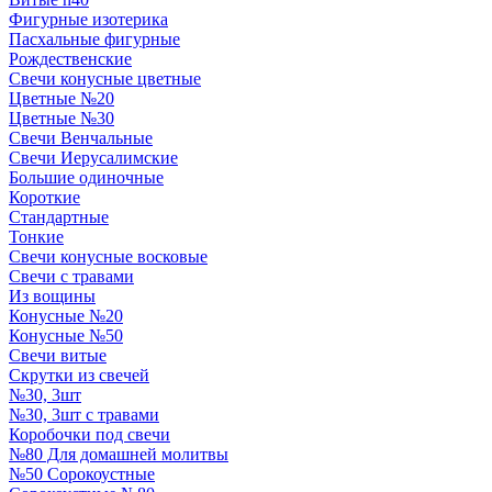
Фигурные изотерика
Пасхальные фигурные
Рождественские
Свечи конусные цветные
Цветные №20
Цветные №30
Свечи Венчальные
Свечи Иерусалимские
Большие одиночные
Короткие
Стандартные
Тонкие
Свечи конусные восковые
Свечи с травами
Из вощины
Конусные №20
Конусные №50
Свечи витые
Скрутки из свечей
№30, 3шт
№30, 3шт с травами
Коробочки под свечи
№80 Для домашней молитвы
№50 Сорокоустные