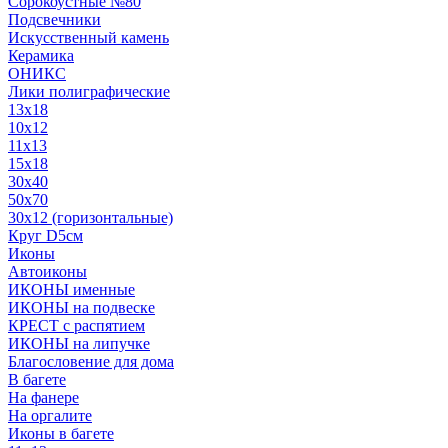
Сорокоустные №80
Подсвечники
Искусственный камень
Керамика
ОНИКС
Лики полиграфические
13x18
10x12
11х13
15х18
30x40
50x70
30x12 (горизонтальные)
Круг D5см
Иконы
Автоиконы
ИКОНЫ именные
ИКОНЫ на подвеске
КРЕСТ с распятием
ИКОНЫ на липучке
Благословение для дома
В багете
На фанере
На оргалите
Иконы в багете