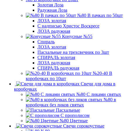
Золотая Лоза
Радужная Лоза
№80 В пачках по 50шт
ЛОЗА золотая
С надписью Христос Воскресе
ЛОЗА радужная
Конусные №55
Спираль
ЛОЗА золотая
Пасхальные на трехсвечник по 3шт
СПИРАЛЬ золотая
ЛОЗА радужная
СПИРАЛЬ радужная
№20-40 В
коробочках по 10шт
Свечи для дома в
коробочках
№80 С ликами святых
№80 в
коробочках без ликов святых
Пасхальные
С прополисом
№80 Цветные
Свечи сорокоустные