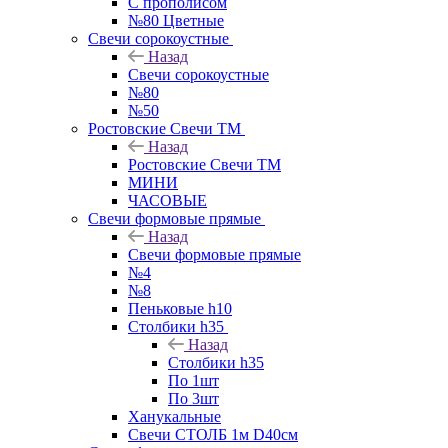
С прополисом
№80 Цветные
Свечи сорокоустные
Назад
Свечи сорокоустные
№80
№50
Ростовские Свечи ТМ
Назад
Ростовские Свечи ТМ
МИНИ
ЧАСОВЫЕ
Свечи формовые прямые
Назад
Свечи формовые прямые
№4
№8
Пеньковые h10
Столбики h35
Назад
Столбики h35
По 1шт
По 3шт
Ханукальные
Свечи СТОЛБ 1м D40см