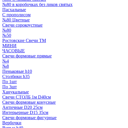
№80 в коробочках без ликов святых
Пасхальные
С прополисом
№80 Цветные
Свечи сорокоустные
№80
№50
Ростовские Свечи ТМ
МИНИ
ЧАСОВЫЕ
Свечи формовые прямые
№4
№8
Пеньковые h10
Столбики h35
По 1шт
По 3шт
Ханукальные
Свечи СТОЛБ 1м D40см
Свечи формовые конусные
Античные D20 25см
Интерьерные D15 35см
Свечи формовые фигурные
Вербочки
Витые h40