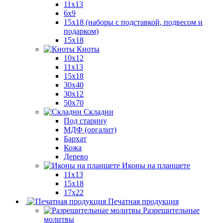
11x13
6x9
15х18 (наборы с подставкой, подвесом и
подарком)
15x18
Киоты
10x12
11x13
15x18
30x40
30х12
50x70
Складни
Под старину
МДФ (оргалит)
Бархат
Кожа
Дерево
Иконы на планшете
11х13
15х18
17х22
Печатная продукция
Разрешительные
молитвы