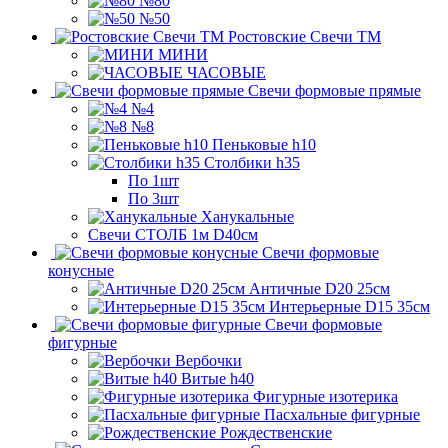
№80
№50
Ростовские Свечи ТМ
МИНИ
ЧАСОВЫЕ
Свечи формовые прямые
№4
№8
Пеньковые h10
Столбики h35
По 1шт
По 3шт
Ханукальные
Свечи СТОЛБ 1м D40см
Свечи формовые
конусные
Античные D20 25см
Интерьерные D15 35см
Свечи формовые
фигурные
Вербочки
Витые h40
Фигурные изотерика
Пасхальные фигурные
Рождественские