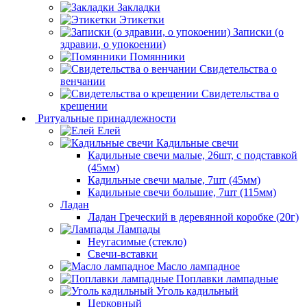
Закладки
Этикетки
Записки (о
здравии, о упокоении)
Помянники
Свидетельства о
венчании
Свидетельства о
крещении
Ритуальные принадлежности
Елей
Кадильные свечи
Кадильные свечи малые, 26шт, с подставкой
(45мм)
Кадильные свечи малые, 7шт (45мм)
Кадильные свечи большие, 7шт (115мм)
Ладан
Ладан Греческий в деревянной коробке (20г)
Лампады
Неугасимые (стекло)
Свечи-вставки
Масло лампадное
Поплавки лампадные
Уголь кадильный
Церковный