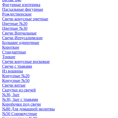
Фигурные изотерика
Пасхальные фигурные
Рождественские
Свечи конусные цветные
Цветные №20
Цветные №30
Свечи Венчальные
Свечи Иерусалимские
Большие одиночные
Короткие
Стандартные
Тонкие
Свечи конусные восковые
Свечи с травами
Из вощины
Конусные №20
Конусные №50
Свечи витые
Скрутки из свечей
№30, 3шт
№30, 3шт с травами
Коробочки под свечи
№80 Для домашней молитвы
№50 Сорокоустные