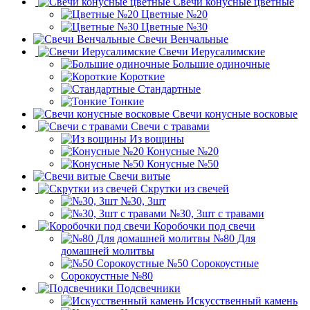
Свечи конусные цветные
Цветные №20
Цветные №30
Свечи Венчальные
Свечи Иерусалимские
Большие одиночные
Короткие
Стандартные
Тонкие
Свечи конусные восковые
Свечи с травами
Из вощины
Конусные №20
Конусные №50
Свечи витые
Скрутки из свечей
№30, 3шт
№30, 3шт с травами
Коробочки под свечи
№80 Для
домашней молитвы
№50 Сорокоустные
Сорокоустные №80
Подсвечники
Искусственный камень