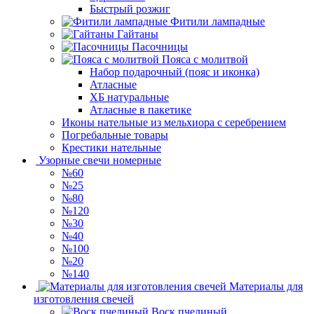
Быстрый розжиг
Фитили лампадные
Гайтаны
Пасочницы
Пояса с молитвой
Набор подарочный (пояс и иконка)
Атласные
ХБ натуральные
Атласные в пакетике
Иконы нательные из мельхиора с серебрением
Погребальные товары
Крестики нательные
Узорные свечи номерные
№60
№25
№80
№120
№30
№40
№100
№20
№140
Материалы для
изготовления свечей
Воск пчелиный