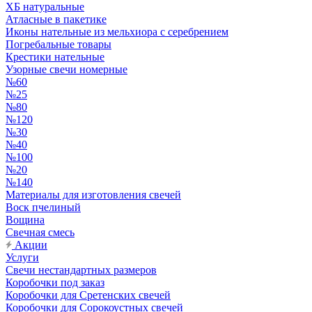
ХБ натуральные
Атласные в пакетике
Иконы нательные из мельхиора с серебрением
Погребальные товары
Крестики нательные
Узорные свечи номерные
№60
№25
№80
№120
№30
№40
№100
№20
№140
Материалы для изготовления свечей
Воск пчелиный
Вощина
Свечная смесь
Акции
Услуги
Свечи нестандартных размеров
Коробочки под заказ
Коробочки для Сретенских свечей
Коробочки для Сорокоустных свечей