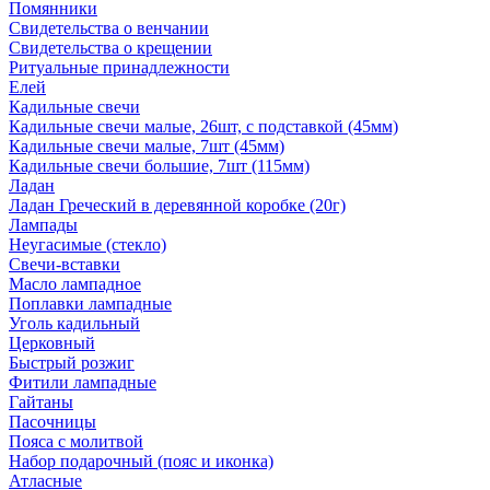
Помянники
Свидетельства о венчании
Свидетельства о крещении
Ритуальные принадлежности
Елей
Кадильные свечи
Кадильные свечи малые, 26шт, с подставкой (45мм)
Кадильные свечи малые, 7шт (45мм)
Кадильные свечи большие, 7шт (115мм)
Ладан
Ладан Греческий в деревянной коробке (20г)
Лампады
Неугасимые (стекло)
Свечи-вставки
Масло лампадное
Поплавки лампадные
Уголь кадильный
Церковный
Быстрый розжиг
Фитили лампадные
Гайтаны
Пасочницы
Пояса с молитвой
Набор подарочный (пояс и иконка)
Атласные