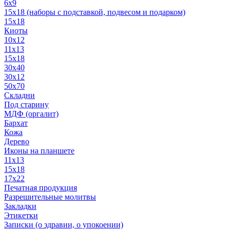
6x9
15х18 (наборы с подставкой, подвесом и подарком)
15x18
Киоты
10x12
11x13
15x18
30x40
30х12
50x70
Складни
Под старину
МДФ (оргалит)
Бархат
Кожа
Дерево
Иконы на планшете
11х13
15х18
17х22
Печатная продукция
Разрешительные молитвы
Закладки
Этикетки
Записки (о здравии, о упокоении)