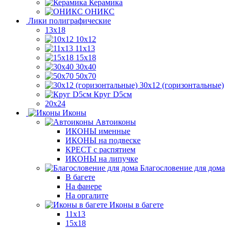
Керамика
ОНИКС
Лики полиграфические
13x18
10x12
11х13
15х18
30x40
50x70
30x12 (горизонтальные)
Круг D5см
20х24
Иконы
Автоиконы
ИКОНЫ именные
ИКОНЫ на подвеске
КРЕСТ с распятием
ИКОНЫ на липучке
Благословение для дома
В багете
На фанере
На оргалите
Иконы в багете
11x13
15x18