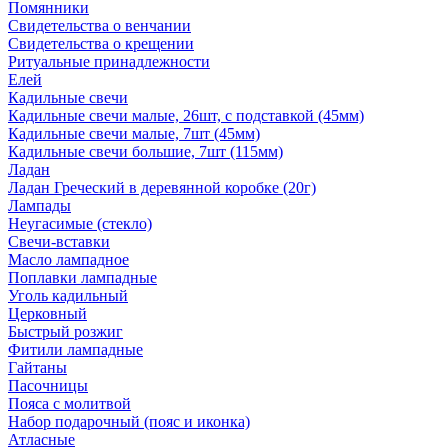
Помянники
Свидетельства о венчании
Свидетельства о крещении
Ритуальные принадлежности
Елей
Кадильные свечи
Кадильные свечи малые, 26шт, с подставкой (45мм)
Кадильные свечи малые, 7шт (45мм)
Кадильные свечи большие, 7шт (115мм)
Ладан
Ладан Греческий в деревянной коробке (20г)
Лампады
Неугасимые (стекло)
Свечи-вставки
Масло лампадное
Поплавки лампадные
Уголь кадильный
Церковный
Быстрый розжиг
Фитили лампадные
Гайтаны
Пасочницы
Пояса с молитвой
Набор подарочный (пояс и иконка)
Атласные