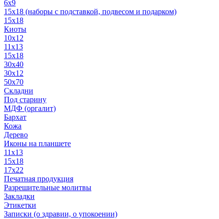
6x9
15х18 (наборы с подставкой, подвесом и подарком)
15x18
Киоты
10x12
11x13
15x18
30x40
30х12
50x70
Складни
Под старину
МДФ (оргалит)
Бархат
Кожа
Дерево
Иконы на планшете
11х13
15х18
17х22
Печатная продукция
Разрешительные молитвы
Закладки
Этикетки
Записки (о здравии, о упокоении)