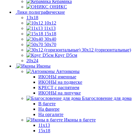
Керамика
ОНИКС
Лики полиграфические
13x18
10x12
11х13
15х18
30x40
50x70
30x12 (горизонтальные)
Круг D5см
20х24
Иконы
Автоиконы
ИКОНЫ именные
ИКОНЫ на подвеске
КРЕСТ с распятием
ИКОНЫ на липучке
Благословение для дома
В багете
На фанере
На оргалите
Иконы в багете
11x13
15x18