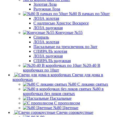
Золотая Лоза
Радужная Лоза
№80 В пачках по 50шт
ЛОЗА золотая
С надписью Христос Воскресе
ЛОЗА радужная
Конусные №55
Спираль
ЛОЗА золотая
Пасхальные на трехсвечник по 3шт
СПИРАЛЬ золотая
ЛОЗА радужная
СПИРАЛЬ радужная
№20-40 В
коробочках по 10шт
Свечи для дома в
коробочках
№80 С ликами святых
№80 в
коробочках без ликов святых
Пасхальные
С прополисом
№80 Цветные
Свечи сорокоустные