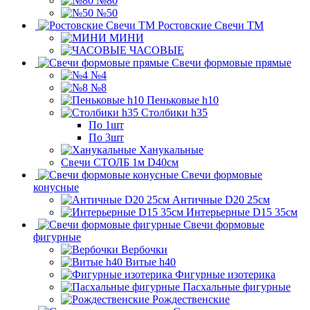
№80
№50
Ростовские Свечи ТМ
МИНИ
ЧАСОВЫЕ
Свечи формовые прямые
№4
№8
Пеньковые h10
Столбики h35
По 1шт
По 3шт
Ханукальные
Свечи СТОЛБ 1м D40см
Свечи формовые
конусные
Античные D20 25см
Интерьерные D15 35см
Свечи формовые
фигурные
Вербочки
Витые h40
Фигурные изотерика
Пасхальные фигурные
Рождественские