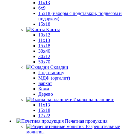
11x13
6x9
15х18 (наборы с подставкой, подвесом и
подарком)
15x18
Киоты
10x12
11x13
15x18
30x40
30х12
50x70
Складни
Под старину
МДФ (оргалит)
Бархат
Кожа
Дерево
Иконы на планшете
11х13
15х18
17х22
Печатная продукция
Разрешительные
молитвы