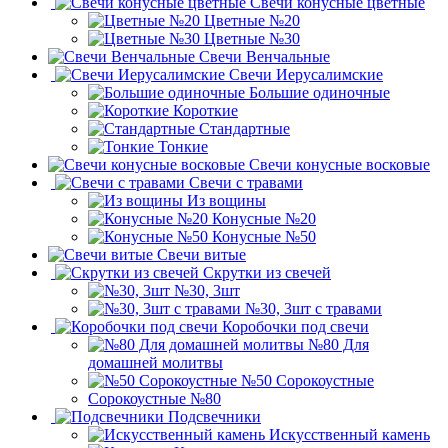
Свечи конусные цветные
Цветные №20
Цветные №30
Свечи Венчальные
Свечи Иерусалимские
Большие одиночные
Короткие
Стандартные
Тонкие
Свечи конусные восковые
Свечи с травами
Из вощины
Конусные №20
Конусные №50
Свечи витые
Скрутки из свечей
№30, 3шт
№30, 3шт с травами
Коробочки под свечи
№80 Для
домашней молитвы
№50 Сорокоустные
Сорокоустные №80
Подсвечники
Искусственный камень