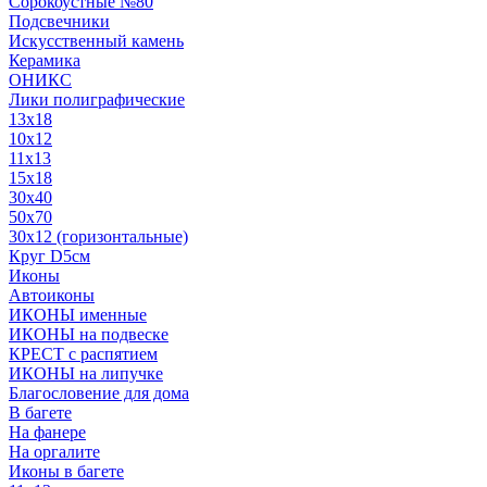
Сорокоустные №80
Подсвечники
Искусственный камень
Керамика
ОНИКС
Лики полиграфические
13x18
10x12
11х13
15х18
30x40
50x70
30x12 (горизонтальные)
Круг D5см
Иконы
Автоиконы
ИКОНЫ именные
ИКОНЫ на подвеске
КРЕСТ с распятием
ИКОНЫ на липучке
Благословение для дома
В багете
На фанере
На оргалите
Иконы в багете