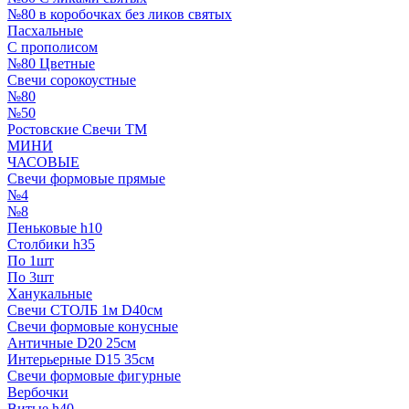
№80 в коробочках без ликов святых
Пасхальные
С прополисом
№80 Цветные
Свечи сорокоустные
№80
№50
Ростовские Свечи ТМ
МИНИ
ЧАСОВЫЕ
Свечи формовые прямые
№4
№8
Пеньковые h10
Столбики h35
По 1шт
По 3шт
Ханукальные
Свечи СТОЛБ 1м D40см
Свечи формовые конусные
Античные D20 25см
Интерьерные D15 35см
Свечи формовые фигурные
Вербочки
Витые h40