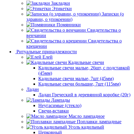
Закладки
Этикетки
Записки (о
здравии, о упокоении)
Помянники
Свидетельства о
венчании
Свидетельства о
крещении
Ритуальные принадлежности
Елей
Кадильные свечи
Кадильные свечи малые, 26шт, с подставкой
(45мм)
Кадильные свечи малые, 7шт (45мм)
Кадильные свечи большие, 7шт (115мм)
Ладан
Ладан Греческий в деревянной коробке (20г)
Лампады
Неугасимые (стекло)
Свечи-вставки
Масло лампадное
Поплавки лампадные
Уголь кадильный
Церковный