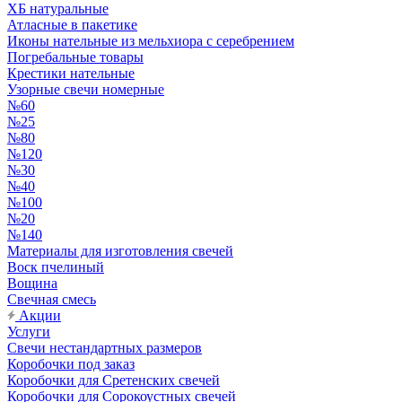
ХБ натуральные
Атласные в пакетике
Иконы нательные из мельхиора с серебрением
Погребальные товары
Крестики нательные
Узорные свечи номерные
№60
№25
№80
№120
№30
№40
№100
№20
№140
Материалы для изготовления свечей
Воск пчелиный
Вощина
Свечная смесь
Акции
Услуги
Свечи нестандартных размеров
Коробочки под заказ
Коробочки для Сретенских свечей
Коробочки для Сорокоустных свечей