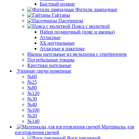
Быстрый розжиг
Фитили лампадные
Гайтаны
Пасочницы
Пояса с молитвой
Набор подарочный (пояс и иконка)
Атласные
ХБ натуральные
Атласные в пакетике
Иконы нательные из мельхиора с серебрением
Погребальные товары
Крестики нательные
Узорные свечи номерные
№60
№25
№80
№120
№30
№40
№100
№20
№140
Материалы для
изготовления свечей
Воск пчелиный