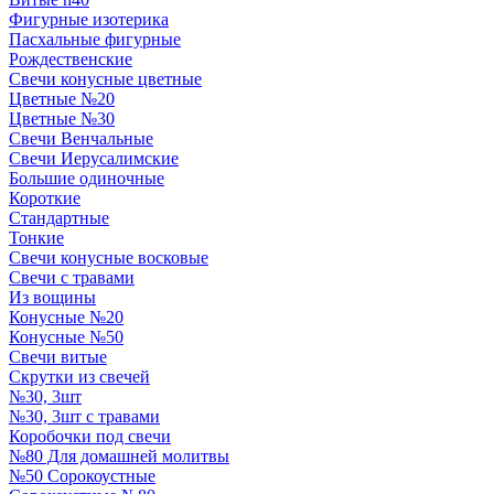
Фигурные изотерика
Пасхальные фигурные
Рождественские
Свечи конусные цветные
Цветные №20
Цветные №30
Свечи Венчальные
Свечи Иерусалимские
Большие одиночные
Короткие
Стандартные
Тонкие
Свечи конусные восковые
Свечи с травами
Из вощины
Конусные №20
Конусные №50
Свечи витые
Скрутки из свечей
№30, 3шт
№30, 3шт с травами
Коробочки под свечи
№80 Для домашней молитвы
№50 Сорокоустные