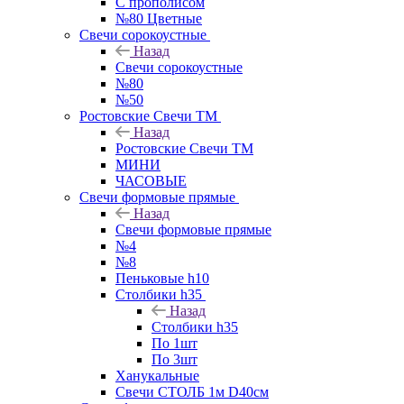
С прополисом
№80 Цветные
Свечи сорокоустные
Назад
Свечи сорокоустные
№80
№50
Ростовские Свечи ТМ
Назад
Ростовские Свечи ТМ
МИНИ
ЧАСОВЫЕ
Свечи формовые прямые
Назад
Свечи формовые прямые
№4
№8
Пеньковые h10
Столбики h35
Назад
Столбики h35
По 1шт
По 3шт
Ханукальные
Свечи СТОЛБ 1м D40см