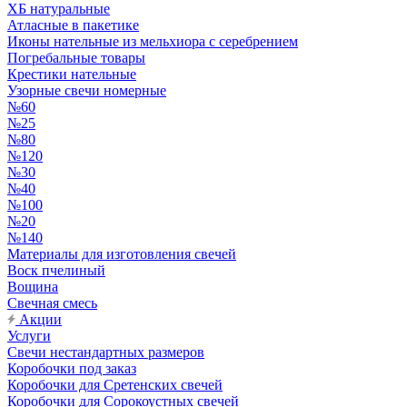
ХБ натуральные
Атласные в пакетике
Иконы нательные из мельхиора с серебрением
Погребальные товары
Крестики нательные
Узорные свечи номерные
№60
№25
№80
№120
№30
№40
№100
№20
№140
Материалы для изготовления свечей
Воск пчелиный
Вощина
Свечная смесь
Акции
Услуги
Свечи нестандартных размеров
Коробочки под заказ
Коробочки для Сретенских свечей
Коробочки для Сорокоустных свечей