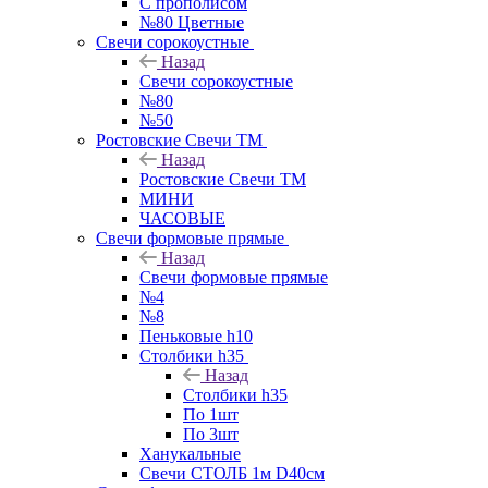
С прополисом
№80 Цветные
Свечи сорокоустные
Назад
Свечи сорокоустные
№80
№50
Ростовские Свечи ТМ
Назад
Ростовские Свечи ТМ
МИНИ
ЧАСОВЫЕ
Свечи формовые прямые
Назад
Свечи формовые прямые
№4
№8
Пеньковые h10
Столбики h35
Назад
Столбики h35
По 1шт
По 3шт
Ханукальные
Свечи СТОЛБ 1м D40см