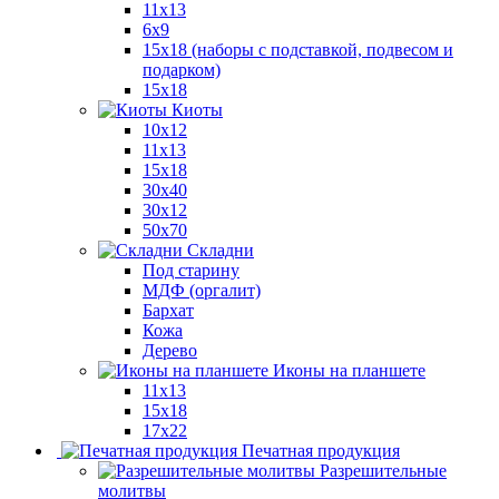
11x13
6x9
15х18 (наборы с подставкой, подвесом и
подарком)
15x18
Киоты
10x12
11x13
15x18
30x40
30х12
50x70
Складни
Под старину
МДФ (оргалит)
Бархат
Кожа
Дерево
Иконы на планшете
11х13
15х18
17х22
Печатная продукция
Разрешительные
молитвы