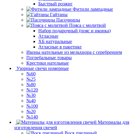
Быстрый розжиг
Фитили лампадные
Гайтаны
Пасочницы
Пояса с молитвой
Набор подарочный (пояс и иконка)
Атласные
ХБ натуральные
Атласные в пакетике
Иконы нательные из мельхиора с серебрением
Погребальные товары
Крестики нательные
Узорные свечи номерные
№60
№25
№80
№120
№30
№40
№100
№20
№140
Материалы для
изготовления свечей
Воск пчелиный