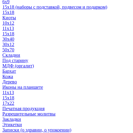
6x9
15х18 (наборы с подставкой, подвесом и подарком)
15x18
Киоты
10x12
11x13
15x18
30x40
30х12
50x70
Складни
Под старину
МДФ (оргалит)
Бархат
Кожа
Дерево
Иконы на планшете
11х13
15х18
17х22
Печатная продукция
Разрешительные молитвы
Закладки
Этикетки
Записки (о здравии, о упокоении)