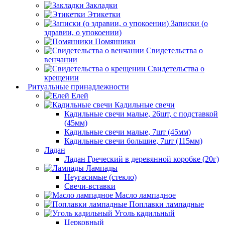
Закладки
Этикетки
Записки (о
здравии, о упокоении)
Помянники
Свидетельства о
венчании
Свидетельства о
крещении
Ритуальные принадлежности
Елей
Кадильные свечи
Кадильные свечи малые, 26шт, с подставкой
(45мм)
Кадильные свечи малые, 7шт (45мм)
Кадильные свечи большие, 7шт (115мм)
Ладан
Ладан Греческий в деревянной коробке (20г)
Лампады
Неугасимые (стекло)
Свечи-вставки
Масло лампадное
Поплавки лампадные
Уголь кадильный
Церковный