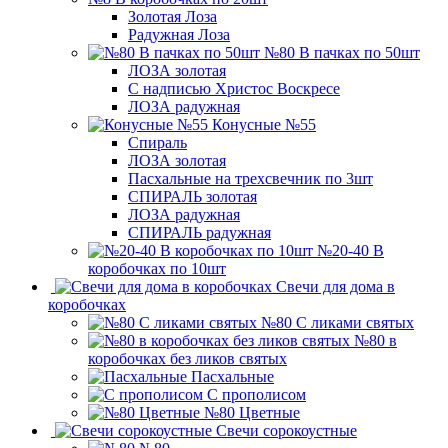
Золотая Лоза
Радужная Лоза
№80 В пачках по 50шт
ЛОЗА золотая
С надписью Христос Воскресе
ЛОЗА радужная
Конусные №55
Спираль
ЛОЗА золотая
Пасхальные на трехсвечник по 3шт
СПИРАЛЬ золотая
ЛОЗА радужная
СПИРАЛЬ радужная
№20-40 В
коробочках по 10шт
Свечи для дома в
коробочках
№80 С ликами святых
№80 в
коробочках без ликов святых
Пасхальные
С прополисом
№80 Цветные
Свечи сорокоустные