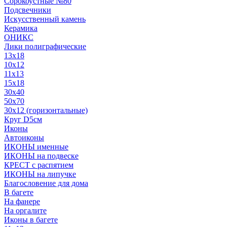
Сорокоустные №80
Подсвечники
Искусственный камень
Керамика
ОНИКС
Лики полиграфические
13x18
10x12
11х13
15х18
30x40
50x70
30x12 (горизонтальные)
Круг D5см
Иконы
Автоиконы
ИКОНЫ именные
ИКОНЫ на подвеске
КРЕСТ с распятием
ИКОНЫ на липучке
Благословение для дома
В багете
На фанере
На оргалите
Иконы в багете