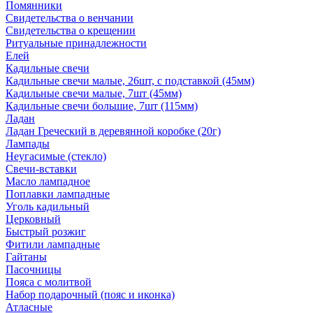
Помянники
Свидетельства о венчании
Свидетельства о крещении
Ритуальные принадлежности
Елей
Кадильные свечи
Кадильные свечи малые, 26шт, с подставкой (45мм)
Кадильные свечи малые, 7шт (45мм)
Кадильные свечи большие, 7шт (115мм)
Ладан
Ладан Греческий в деревянной коробке (20г)
Лампады
Неугасимые (стекло)
Свечи-вставки
Масло лампадное
Поплавки лампадные
Уголь кадильный
Церковный
Быстрый розжиг
Фитили лампадные
Гайтаны
Пасочницы
Пояса с молитвой
Набор подарочный (пояс и иконка)
Атласные