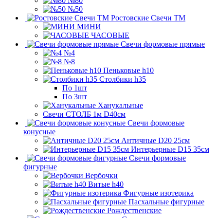
№80
№50
Ростовские Свечи ТМ
МИНИ
ЧАСОВЫЕ
Свечи формовые прямые
№4
№8
Пеньковые h10
Столбики h35
По 1шт
По 3шт
Ханукальные
Свечи СТОЛБ 1м D40см
Свечи формовые
конусные
Античные D20 25см
Интерьерные D15 35см
Свечи формовые
фигурные
Вербочки
Витые h40
Фигурные изотерика
Пасхальные фигурные
Рождественские