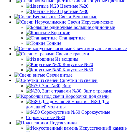
Свечи конусные цветные
Цветные №20
Цветные №30
Свечи Венчальные
Свечи Иерусалимские
Большие одиночные
Короткие
Стандартные
Тонкие
Свечи конусные восковые
Свечи с травами
Из вощины
Конусные №20
Конусные №50
Свечи витые
Скрутки из свечей
№30, 3шт
№30, 3шт с травами
Коробочки под свечи
№80 Для
домашней молитвы
№50 Сорокоустные
Сорокоустные №80
Подсвечники
Искусственный камень