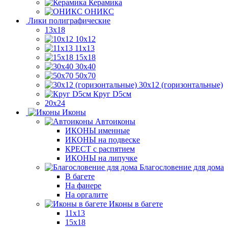
Керамика
ОНИКС
Лики полиграфические
13x18
10x12
11х13
15х18
30x40
50x70
30x12 (горизонтальные)
Круг D5см
20х24
Иконы
Автоиконы
ИКОНЫ именные
ИКОНЫ на подвеске
КРЕСТ с распятием
ИКОНЫ на липучке
Благословение для дома
В багете
На фанере
На оргалите
Иконы в багете
11x13
15x18