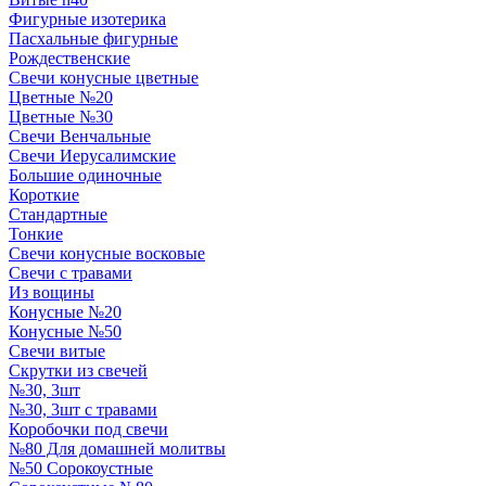
Фигурные изотерика
Пасхальные фигурные
Рождественские
Свечи конусные цветные
Цветные №20
Цветные №30
Свечи Венчальные
Свечи Иерусалимские
Большие одиночные
Короткие
Стандартные
Тонкие
Свечи конусные восковые
Свечи с травами
Из вощины
Конусные №20
Конусные №50
Свечи витые
Скрутки из свечей
№30, 3шт
№30, 3шт с травами
Коробочки под свечи
№80 Для домашней молитвы
№50 Сорокоустные