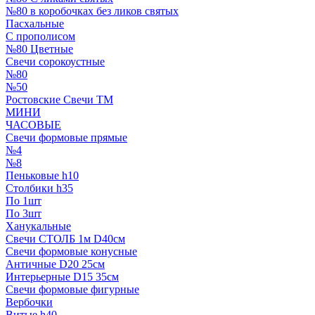
№80 в коробочках без ликов святых
Пасхальные
С прополисом
№80 Цветные
Свечи сорокоустные
№80
№50
Ростовские Свечи ТМ
МИНИ
ЧАСОВЫЕ
Свечи формовые прямые
№4
№8
Пеньковые h10
Столбики h35
По 1шт
По 3шт
Ханукальные
Свечи СТОЛБ 1м D40см
Свечи формовые конусные
Античные D20 25см
Интерьерные D15 35см
Свечи формовые фигурные
Вербочки
Витые h40