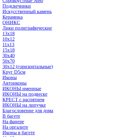
Сорокоустные №80
Подсвечники
Искусственный камень
Керамика
ОНИКС
Лики полиграфические
13x18
10x12
11х13
15х18
30x40
50x70
30x12 (горизонтальные)
Круг D5см
Иконы
Автоиконы
ИКОНЫ именные
ИКОНЫ на подвеске
КРЕСТ с распятием
ИКОНЫ на липучке
Благословение для дома
В багете
На фанере
На оргалите
Иконы в багете