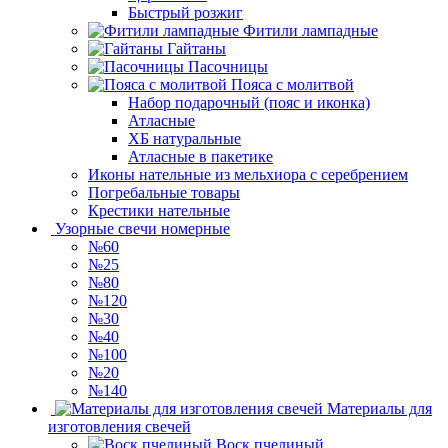
Быстрый розжиг
Фитили лампадные
Гайтаны
Пасочницы
Пояса с молитвой
Набор подарочный (пояс и иконка)
Атласные
ХБ натуральные
Атласные в пакетике
Иконы нательные из мельхиора с серебрением
Погребальные товары
Крестики нательные
Узорные свечи номерные
№60
№25
№80
№120
№30
№40
№100
№20
№140
Материалы для
изготовления свечей
Воск пчелиный