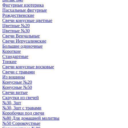
Фигурные изотерика
Пасхальные фигурные
Рождественские
Свечи конусные цветные
Цветные №20
Цветные №30
Свечи Венчальные
Свечи Иерусалимские
Большие одиночные
Короткие
Стандартные
Тонкие
Свечи конусные восковые
Свечи с травами
Из вощины
Конусные №20
Конусные №50
Свечи витые
Скрутки из свечей
№30, 3шт
№30, 3шт с травами
Коробочки под свечи
№80 Для домашней молитвы
№50 Сорокоустные