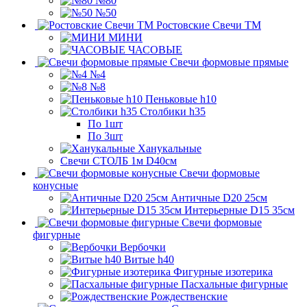
№80
№50
Ростовские Свечи ТМ
МИНИ
ЧАСОВЫЕ
Свечи формовые прямые
№4
№8
Пеньковые h10
Столбики h35
По 1шт
По 3шт
Ханукальные
Свечи СТОЛБ 1м D40см
Свечи формовые
конусные
Античные D20 25см
Интерьерные D15 35см
Свечи формовые
фигурные
Вербочки
Витые h40
Фигурные изотерика
Пасхальные фигурные
Рождественские