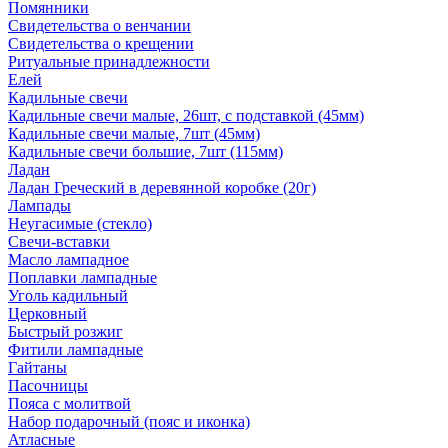
Помянники
Свидетельства о венчании
Свидетельства о крещении
Ритуальные принадлежности
Елей
Кадильные свечи
Кадильные свечи малые, 26шт, с подставкой (45мм)
Кадильные свечи малые, 7шт (45мм)
Кадильные свечи большие, 7шт (115мм)
Ладан
Ладан Греческий в деревянной коробке (20г)
Лампады
Неугасимые (стекло)
Свечи-вставки
Масло лампадное
Поплавки лампадные
Уголь кадильный
Церковный
Быстрый розжиг
Фитили лампадные
Гайтаны
Пасочницы
Пояса с молитвой
Набор подарочный (пояс и иконка)
Атласные