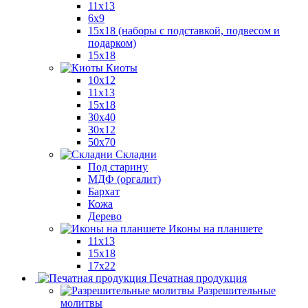
11x13
6x9
15х18 (наборы с подставкой, подвесом и
подарком)
15x18
Киоты
10x12
11x13
15x18
30x40
30х12
50x70
Складни
Под старину
МДФ (оргалит)
Бархат
Кожа
Дерево
Иконы на планшете
11х13
15х18
17х22
Печатная продукция
Разрешительные
молитвы