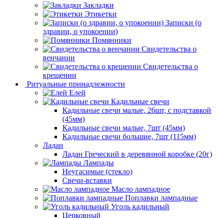
Закладки
Этикетки
Записки (о
здравии, о упокоении)
Помянники
Свидетельства о
венчании
Свидетельства о
крещении
Ритуальные принадлежности
Елей
Кадильные свечи
Кадильные свечи малые, 26шт, с подставкой
(45мм)
Кадильные свечи малые, 7шт (45мм)
Кадильные свечи большие, 7шт (115мм)
Ладан
Ладан Греческий в деревянной коробке (20г)
Лампады
Неугасимые (стекло)
Свечи-вставки
Масло лампадное
Поплавки лампадные
Уголь кадильный
Церковный