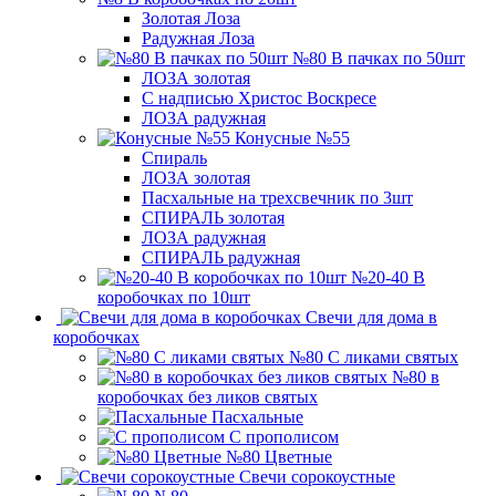
Золотая Лоза
Радужная Лоза
№80 В пачках по 50шт
ЛОЗА золотая
С надписью Христос Воскресе
ЛОЗА радужная
Конусные №55
Спираль
ЛОЗА золотая
Пасхальные на трехсвечник по 3шт
СПИРАЛЬ золотая
ЛОЗА радужная
СПИРАЛЬ радужная
№20-40 В
коробочках по 10шт
Свечи для дома в
коробочках
№80 С ликами святых
№80 в
коробочках без ликов святых
Пасхальные
С прополисом
№80 Цветные
Свечи сорокоустные