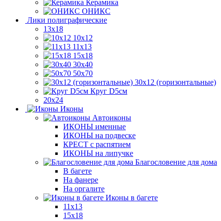
Керамика
ОНИКС
Лики полиграфические
13x18
10x12
11х13
15х18
30x40
50x70
30x12 (горизонтальные)
Круг D5см
20х24
Иконы
Автоиконы
ИКОНЫ именные
ИКОНЫ на подвеске
КРЕСТ с распятием
ИКОНЫ на липучке
Благословение для дома
В багете
На фанере
На оргалите
Иконы в багете
11x13
15x18