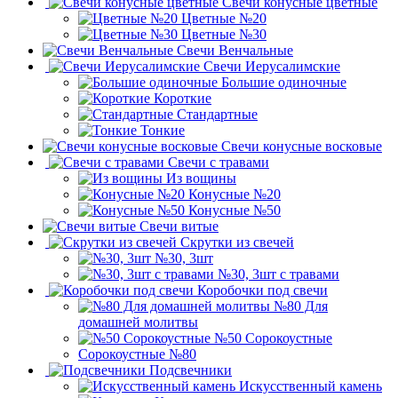
Свечи конусные цветные
Цветные №20
Цветные №30
Свечи Венчальные
Свечи Иерусалимские
Большие одиночные
Короткие
Стандартные
Тонкие
Свечи конусные восковые
Свечи с травами
Из вощины
Конусные №20
Конусные №50
Свечи витые
Скрутки из свечей
№30, 3шт
№30, 3шт с травами
Коробочки под свечи
№80 Для
домашней молитвы
№50 Сорокоустные
Сорокоустные №80
Подсвечники
Искусственный камень