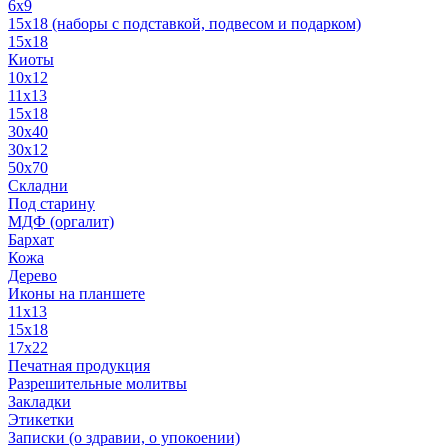
6x9
15х18 (наборы с подставкой, подвесом и подарком)
15x18
Киоты
10x12
11x13
15x18
30x40
30х12
50x70
Складни
Под старину
МДФ (оргалит)
Бархат
Кожа
Дерево
Иконы на планшете
11х13
15х18
17х22
Печатная продукция
Разрешительные молитвы
Закладки
Этикетки
Записки (о здравии, о упокоении)