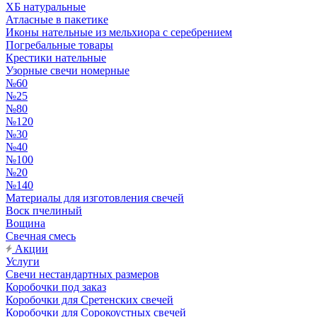
ХБ натуральные
Атласные в пакетике
Иконы нательные из мельхиора с серебрением
Погребальные товары
Крестики нательные
Узорные свечи номерные
№60
№25
№80
№120
№30
№40
№100
№20
№140
Материалы для изготовления свечей
Воск пчелиный
Вощина
Свечная смесь
Акции
Услуги
Свечи нестандартных размеров
Коробочки под заказ
Коробочки для Сретенских свечей
Коробочки для Сорокоустных свечей