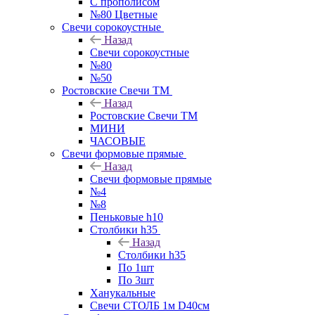
С прополисом
№80 Цветные
Свечи сорокоустные
Назад
Свечи сорокоустные
№80
№50
Ростовские Свечи ТМ
Назад
Ростовские Свечи ТМ
МИНИ
ЧАСОВЫЕ
Свечи формовые прямые
Назад
Свечи формовые прямые
№4
№8
Пеньковые h10
Столбики h35
Назад
Столбики h35
По 1шт
По 3шт
Ханукальные
Свечи СТОЛБ 1м D40см