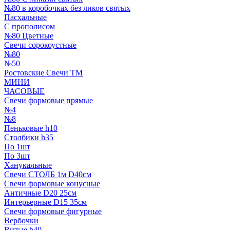
№80 в коробочках без ликов святых
Пасхальные
С прополисом
№80 Цветные
Свечи сорокоустные
№80
№50
Ростовские Свечи ТМ
МИНИ
ЧАСОВЫЕ
Свечи формовые прямые
№4
№8
Пеньковые h10
Столбики h35
По 1шт
По 3шт
Ханукальные
Свечи СТОЛБ 1м D40см
Свечи формовые конусные
Античные D20 25см
Интерьерные D15 35см
Свечи формовые фигурные
Вербочки
Витые h40