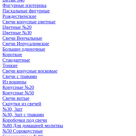
Фигурные изотерика
Пасхальные фигурные
Рождественские
Свечи конусные цветные
Цветные №20
Цветные №30
Свечи Венчальные
Свечи Иерусалимские
Большие одиночные
Короткие
Стандартные
Тонкие
Свечи конусные восковые
Свечи с травами
Из вощины
Конусные №20
Конусные №50
Свечи витые
Скрутки из свечей
№30, 3шт
№30, 3шт с травами
Коробочки под свечи
№80 Для домашней молитвы
№50 Сорокоустные