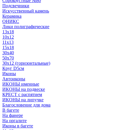
Сорокоустные №80
Подсвечники
Искусственный камень
Керамика
ОНИКС
Лики полиграфические
13x18
10x12
11х13
15х18
30x40
50x70
30x12 (горизонтальные)
Круг D5см
Иконы
Автоиконы
ИКОНЫ именные
ИКОНЫ на подвеске
КРЕСТ с распятием
ИКОНЫ на липучке
Благословение для дома
В багете
На фанере
На оргалите
Иконы в багете