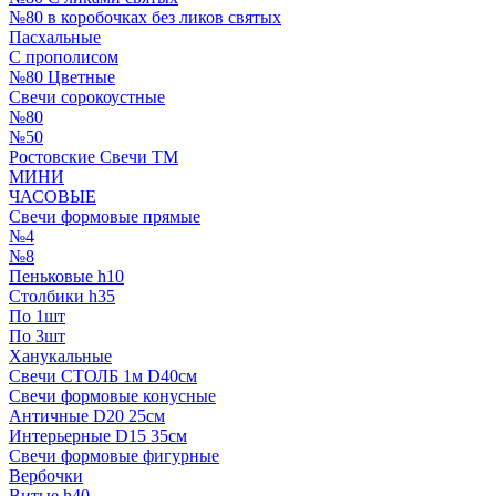
№80 в коробочках без ликов святых
Пасхальные
С прополисом
№80 Цветные
Свечи сорокоустные
№80
№50
Ростовские Свечи ТМ
МИНИ
ЧАСОВЫЕ
Свечи формовые прямые
№4
№8
Пеньковые h10
Столбики h35
По 1шт
По 3шт
Ханукальные
Свечи СТОЛБ 1м D40см
Свечи формовые конусные
Античные D20 25см
Интерьерные D15 35см
Свечи формовые фигурные
Вербочки
Витые h40