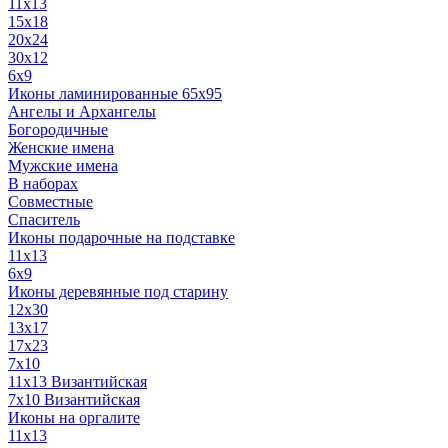
11x13
15x18
20x24
30х12
6x9
Иконы ламинированные 65x95
Ангелы и Архангелы
Богородичные
Женские имена
Мужские имена
В наборах
Совместные
Спаситель
Иконы подарочные на подставке
11x13
6x9
Иконы деревянные под старину
12х30
13x17
17x23
7x10
11x13 Византийская
7x10 Византийская
Иконы на оргалите
11x13