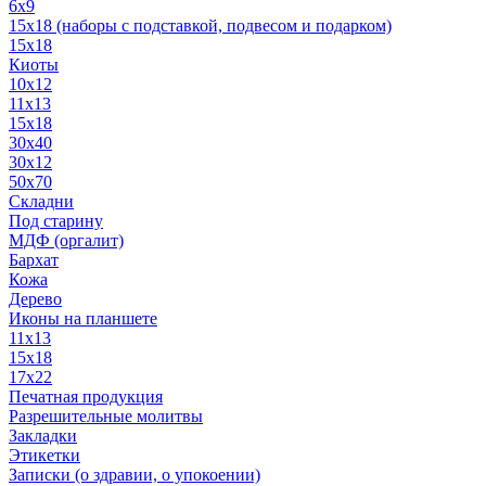
6x9
15х18 (наборы с подставкой, подвесом и подарком)
15x18
Киоты
10x12
11x13
15x18
30x40
30х12
50x70
Складни
Под старину
МДФ (оргалит)
Бархат
Кожа
Дерево
Иконы на планшете
11х13
15х18
17х22
Печатная продукция
Разрешительные молитвы
Закладки
Этикетки
Записки (о здравии, о упокоении)