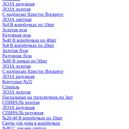
ЛОЗА радужная
ЛОЗА золотая
С надписью Христос Воскресе
ЛОЗА цветная
№4 В коробочках по 10шт
Золотая лоза
Радужная лоза
№40 В коробочках по 40шт
№8 В коробочках по 20шт
Золотая Лоза
Радужная Лоза
№80 В пачках по 50шт
ЛОЗА золотая
С надписью Христос Воскресе
ЛОЗА радужная
Конусные №55
Спираль
ЛОЗА золотая
Пасхальные на трехсвечник по 3шт
СПИРАЛЬ золотая
ЛОЗА радужная
СПИРАЛЬ радужная
№20-40 В коробочках по 10шт
Свечи для дома в коробочках
№80 С ликами святых