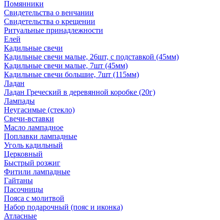
Помянники
Свидетельства о венчании
Свидетельства о крещении
Ритуальные принадлежности
Елей
Кадильные свечи
Кадильные свечи малые, 26шт, с подставкой (45мм)
Кадильные свечи малые, 7шт (45мм)
Кадильные свечи большие, 7шт (115мм)
Ладан
Ладан Греческий в деревянной коробке (20г)
Лампады
Неугасимые (стекло)
Свечи-вставки
Масло лампадное
Поплавки лампадные
Уголь кадильный
Церковный
Быстрый розжиг
Фитили лампадные
Гайтаны
Пасочницы
Пояса с молитвой
Набор подарочный (пояс и иконка)
Атласные