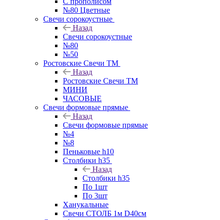
С прополисом
№80 Цветные
Свечи сорокоустные
Назад
Свечи сорокоустные
№80
№50
Ростовские Свечи ТМ
Назад
Ростовские Свечи ТМ
МИНИ
ЧАСОВЫЕ
Свечи формовые прямые
Назад
Свечи формовые прямые
№4
№8
Пеньковые h10
Столбики h35
Назад
Столбики h35
По 1шт
По 3шт
Ханукальные
Свечи СТОЛБ 1м D40см