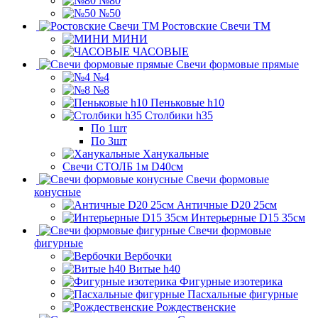
№80
№50
Ростовские Свечи ТМ
МИНИ
ЧАСОВЫЕ
Свечи формовые прямые
№4
№8
Пеньковые h10
Столбики h35
По 1шт
По 3шт
Ханукальные
Свечи СТОЛБ 1м D40см
Свечи формовые
конусные
Античные D20 25см
Интерьерные D15 35см
Свечи формовые
фигурные
Вербочки
Витые h40
Фигурные изотерика
Пасхальные фигурные
Рождественские