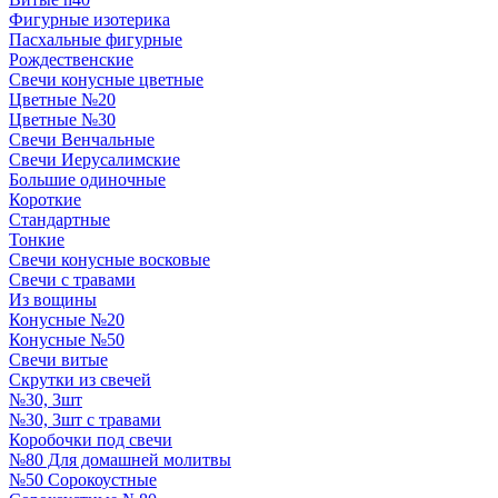
Фигурные изотерика
Пасхальные фигурные
Рождественские
Свечи конусные цветные
Цветные №20
Цветные №30
Свечи Венчальные
Свечи Иерусалимские
Большие одиночные
Короткие
Стандартные
Тонкие
Свечи конусные восковые
Свечи с травами
Из вощины
Конусные №20
Конусные №50
Свечи витые
Скрутки из свечей
№30, 3шт
№30, 3шт с травами
Коробочки под свечи
№80 Для домашней молитвы
№50 Сорокоустные