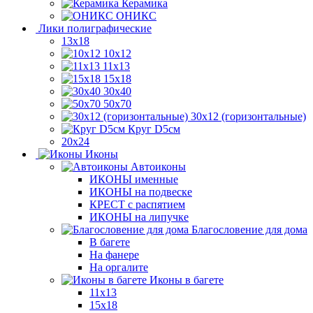
Керамика
ОНИКС
Лики полиграфические
13x18
10x12
11х13
15х18
30x40
50x70
30x12 (горизонтальные)
Круг D5см
20х24
Иконы
Автоиконы
ИКОНЫ именные
ИКОНЫ на подвеске
КРЕСТ с распятием
ИКОНЫ на липучке
Благословение для дома
В багете
На фанере
На оргалите
Иконы в багете
11x13
15x18