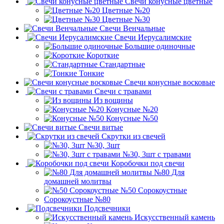
Свечи конусные цветные
Цветные №20
Цветные №30
Свечи Венчальные
Свечи Иерусалимские
Большие одиночные
Короткие
Стандартные
Тонкие
Свечи конусные восковые
Свечи с травами
Из вощины
Конусные №20
Конусные №50
Свечи витые
Скрутки из свечей
№30, 3шт
№30, 3шт с травами
Коробочки под свечи
№80 Для
домашней молитвы
№50 Сорокоустные
Сорокоустные №80
Подсвечники
Искусственный камень