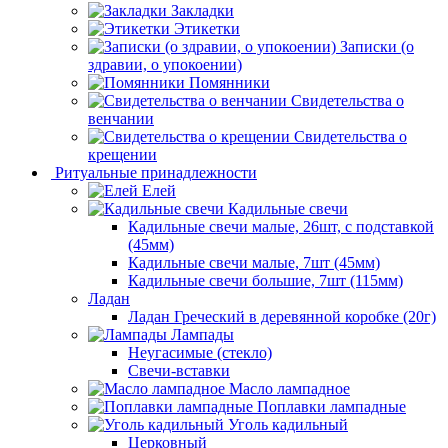
Закладки
Этикетки
Записки (о
здравии, о упокоении)
Помянники
Свидетельства о
венчании
Свидетельства о
крещении
Ритуальные принадлежности
Елей
Кадильные свечи
Кадильные свечи малые, 26шт, с подставкой
(45мм)
Кадильные свечи малые, 7шт (45мм)
Кадильные свечи большие, 7шт (115мм)
Ладан
Ладан Греческий в деревянной коробке (20г)
Лампады
Неугасимые (стекло)
Свечи-вставки
Масло лампадное
Поплавки лампадные
Уголь кадильный
Церковный