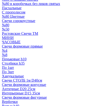
№80 в коробочках без ликов святых
Пасхальные
С прополисом
№80 Цветные
Свечи сорокоустные
№80
№50
Ростовские Свечи ТМ
МИНИ
ЧАСОВЫЕ
Свечи формовые прямые
№4
№8
Пеньковые h10
Столбики h35
По 1шт
По 3шт
Ханукальные
Свечи СТОЛБ 1м D40см
Свечи формовые конусные
Античные D20 25см
Интерьерные D15 35см
Свечи формовые фигурные
Вербочки
Витые h40