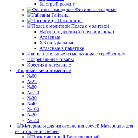
Быстрый розжиг
Фитили лампадные
Гайтаны
Пасочницы
Пояса с молитвой
Набор подарочный (пояс и иконка)
Атласные
ХБ натуральные
Атласные в пакетике
Иконы нательные из мельхиора с серебрением
Погребальные товары
Крестики нательные
Узорные свечи номерные
№60
№25
№80
№120
№30
№40
№100
№20
№140
Материалы для
изготовления свечей
Воск пчелиный