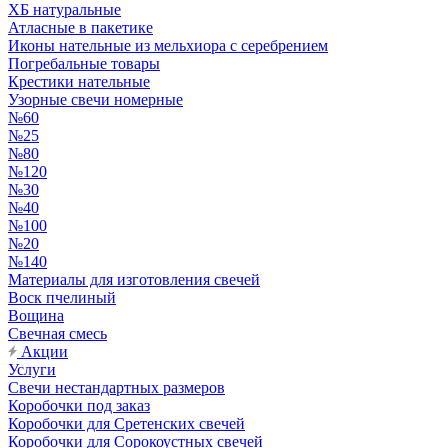
ХБ натуральные
Атласные в пакетике
Иконы нательные из мельхиора с серебрением
Погребальные товары
Крестики нательные
Узорные свечи номерные
№60
№25
№80
№120
№30
№40
№100
№20
№140
Материалы для изготовления свечей
Воск пчелиный
Вощина
Свечная смесь
Акции
Услуги
Свечи нестандартных размеров
Коробочки под заказ
Коробочки для Сретенских свечей
Коробочки для Сорокоустных свечей