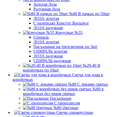
Золотая Лоза
Радужная Лоза
№80 В пачках по 50шт
ЛОЗА золотая
С надписью Христос Воскресе
ЛОЗА радужная
Конусные №55
Спираль
ЛОЗА золотая
Пасхальные на трехсвечник по 3шт
СПИРАЛЬ золотая
ЛОЗА радужная
СПИРАЛЬ радужная
№20-40 В
коробочках по 10шт
Свечи для дома в
коробочках
№80 С ликами святых
№80 в
коробочках без ликов святых
Пасхальные
С прополисом
№80 Цветные
Свечи сорокоустные