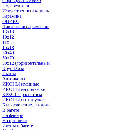
Сорокоустные №80
Подсвечники
Искусственный камень
Керамика
ОНИКС
Лики полиграфические
13x18
10x12
11х13
15х18
30x40
50x70
30x12 (горизонтальные)
Круг D5см
Иконы
Автоиконы
ИКОНЫ именные
ИКОНЫ на подвеске
КРЕСТ с распятием
ИКОНЫ на липучке
Благословение для дома
В багете
На фанере
На оргалите
Иконы в багете