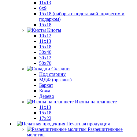
11x13
6x9
15х18 (наборы с подставкой, подвесом и
подарком)
15x18
Киоты
10x12
11x13
15x18
30x40
30х12
50x70
Складни
Под старину
МДФ (оргалит)
Бархат
Кожа
Дерево
Иконы на планшете
11х13
15х18
17х22
Печатная продукция
Разрешительные
молитвы