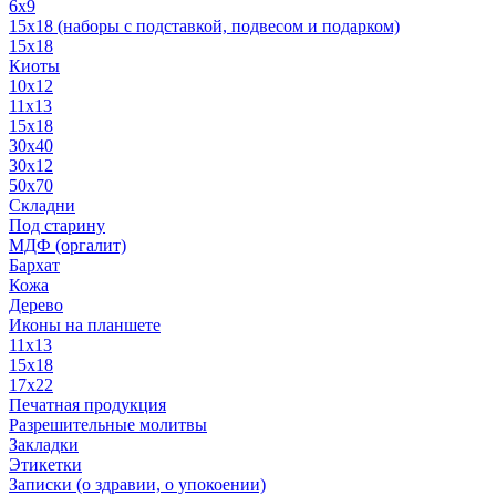
6x9
15х18 (наборы с подставкой, подвесом и подарком)
15x18
Киоты
10x12
11x13
15x18
30x40
30х12
50x70
Складни
Под старину
МДФ (оргалит)
Бархат
Кожа
Дерево
Иконы на планшете
11х13
15х18
17х22
Печатная продукция
Разрешительные молитвы
Закладки
Этикетки
Записки (о здравии, о упокоении)