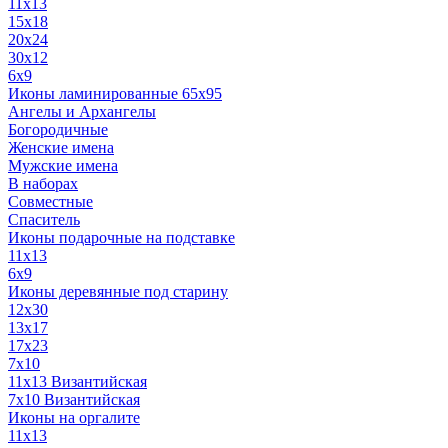
11x13
15x18
20x24
30х12
6x9
Иконы ламинированные 65x95
Ангелы и Архангелы
Богородичные
Женские имена
Мужские имена
В наборах
Совместные
Спаситель
Иконы подарочные на подставке
11x13
6x9
Иконы деревянные под старину
12х30
13x17
17x23
7x10
11x13 Византийская
7x10 Византийская
Иконы на оргалите
11x13