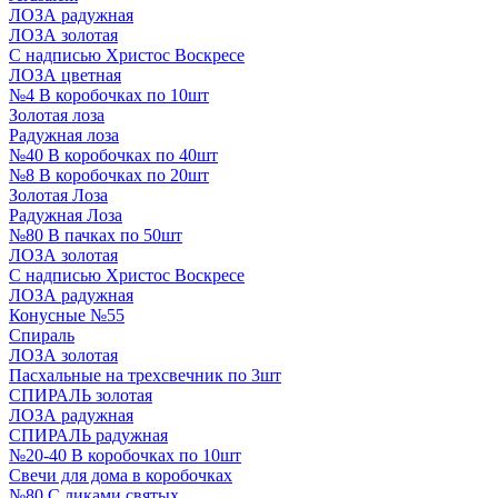
ЛОЗА радужная
ЛОЗА золотая
С надписью Христос Воскресе
ЛОЗА цветная
№4 В коробочках по 10шт
Золотая лоза
Радужная лоза
№40 В коробочках по 40шт
№8 В коробочках по 20шт
Золотая Лоза
Радужная Лоза
№80 В пачках по 50шт
ЛОЗА золотая
С надписью Христос Воскресе
ЛОЗА радужная
Конусные №55
Спираль
ЛОЗА золотая
Пасхальные на трехсвечник по 3шт
СПИРАЛЬ золотая
ЛОЗА радужная
СПИРАЛЬ радужная
№20-40 В коробочках по 10шт
Свечи для дома в коробочках
№80 С ликами святых