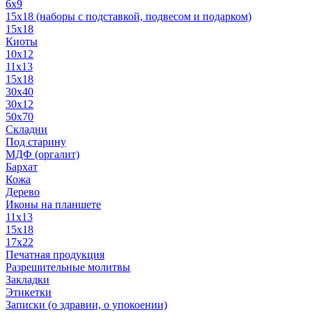
6x9
15х18 (наборы с подставкой, подвесом и подарком)
15x18
Киоты
10x12
11x13
15x18
30x40
30х12
50x70
Складни
Под старину
МДФ (оргалит)
Бархат
Кожа
Дерево
Иконы на планшете
11х13
15х18
17х22
Печатная продукция
Разрешительные молитвы
Закладки
Этикетки
Записки (о здравии, о упокоении)