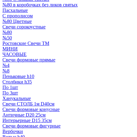
№80 в коробочках без ликов святых
Пасхальные
С прополисом
№80 Цветные
Свечи сорокоустные
№80
№50
Ростовские Свечи ТМ
МИНИ
ЧАСОВЫЕ
Свечи формовые прямые
№4
№8
Пеньковые h10
Столбики h35
По 1шт
По 3шт
Ханукальные
Свечи СТОЛБ 1м D40см
Свечи формовые конусные
Античные D20 25см
Интерьерные D15 35см
Свечи формовые фигурные
Вербочки
Витые h40