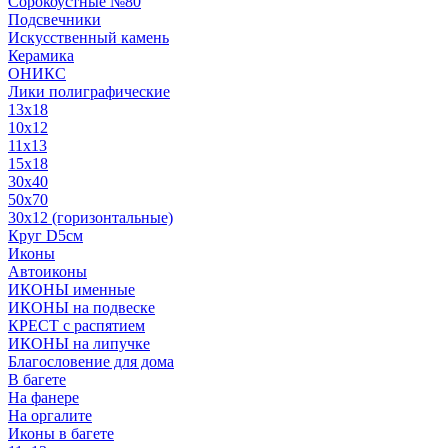
Сорокоустные №80
Подсвечники
Искусственный камень
Керамика
ОНИКС
Лики полиграфические
13x18
10x12
11х13
15х18
30x40
50x70
30x12 (горизонтальные)
Круг D5см
Иконы
Автоиконы
ИКОНЫ именные
ИКОНЫ на подвеске
КРЕСТ с распятием
ИКОНЫ на липучке
Благословение для дома
В багете
На фанере
На оргалите
Иконы в багете