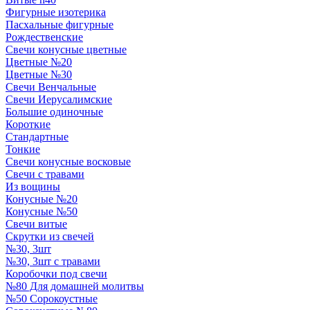
Фигурные изотерика
Пасхальные фигурные
Рождественские
Свечи конусные цветные
Цветные №20
Цветные №30
Свечи Венчальные
Свечи Иерусалимские
Большие одиночные
Короткие
Стандартные
Тонкие
Свечи конусные восковые
Свечи с травами
Из вощины
Конусные №20
Конусные №50
Свечи витые
Скрутки из свечей
№30, 3шт
№30, 3шт с травами
Коробочки под свечи
№80 Для домашней молитвы
№50 Сорокоустные