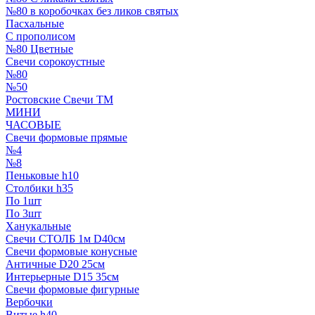
№80 в коробочках без ликов святых
Пасхальные
С прополисом
№80 Цветные
Свечи сорокоустные
№80
№50
Ростовские Свечи ТМ
МИНИ
ЧАСОВЫЕ
Свечи формовые прямые
№4
№8
Пеньковые h10
Столбики h35
По 1шт
По 3шт
Ханукальные
Свечи СТОЛБ 1м D40см
Свечи формовые конусные
Античные D20 25см
Интерьерные D15 35см
Свечи формовые фигурные
Вербочки
Витые h40