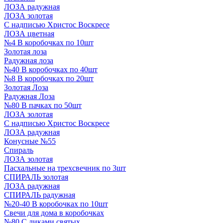
ЛОЗА радужная
ЛОЗА золотая
С надписью Христос Воскресе
ЛОЗА цветная
№4 В коробочках по 10шт
Золотая лоза
Радужная лоза
№40 В коробочках по 40шт
№8 В коробочках по 20шт
Золотая Лоза
Радужная Лоза
№80 В пачках по 50шт
ЛОЗА золотая
С надписью Христос Воскресе
ЛОЗА радужная
Конусные №55
Спираль
ЛОЗА золотая
Пасхальные на трехсвечник по 3шт
СПИРАЛЬ золотая
ЛОЗА радужная
СПИРАЛЬ радужная
№20-40 В коробочках по 10шт
Свечи для дома в коробочках
№80 С ликами святых