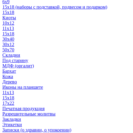
6x9
15х18 (наборы с подставкой, подвесом и подарком)
15x18
Киоты
10x12
11x13
15x18
30x40
30х12
50x70
Складни
Под старину
МДФ (оргалит)
Бархат
Кожа
Дерево
Иконы на планшете
11х13
15х18
17х22
Печатная продукция
Разрешительные молитвы
Закладки
Этикетки
Записки (о здравии, о упокоении)