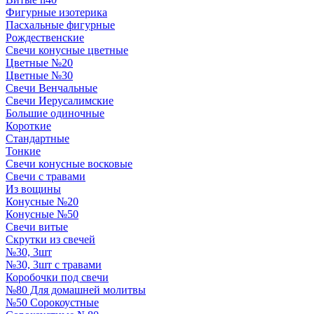
Фигурные изотерика
Пасхальные фигурные
Рождественские
Свечи конусные цветные
Цветные №20
Цветные №30
Свечи Венчальные
Свечи Иерусалимские
Большие одиночные
Короткие
Стандартные
Тонкие
Свечи конусные восковые
Свечи с травами
Из вощины
Конусные №20
Конусные №50
Свечи витые
Скрутки из свечей
№30, 3шт
№30, 3шт с травами
Коробочки под свечи
№80 Для домашней молитвы
№50 Сорокоустные