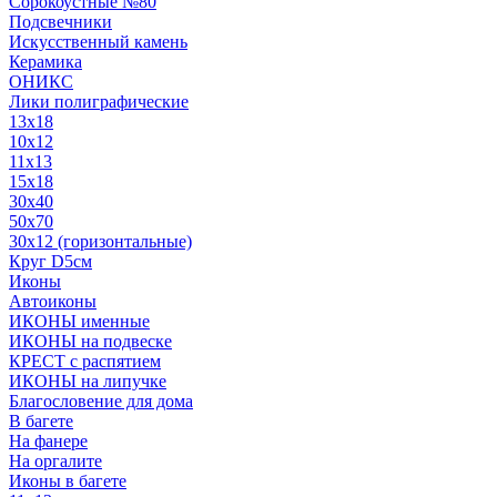
Сорокоустные №80
Подсвечники
Искусственный камень
Керамика
ОНИКС
Лики полиграфические
13x18
10x12
11х13
15х18
30x40
50x70
30x12 (горизонтальные)
Круг D5см
Иконы
Автоиконы
ИКОНЫ именные
ИКОНЫ на подвеске
КРЕСТ с распятием
ИКОНЫ на липучке
Благословение для дома
В багете
На фанере
На оргалите
Иконы в багете