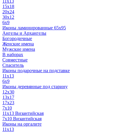
11x13
15x18
20x24
30х12
6x9
Иконы ламинированные 65x95
Ангелы и Архангелы
Богородичные
Женские имена
Мужские имена
В наборах
Совместные
Спаситель
Иконы подарочные на подставке
11x13
6x9
Иконы деревянные под старину
12х30
13x17
17x23
7x10
11x13 Византийская
7x10 Византийская
Иконы на оргалите
11x13