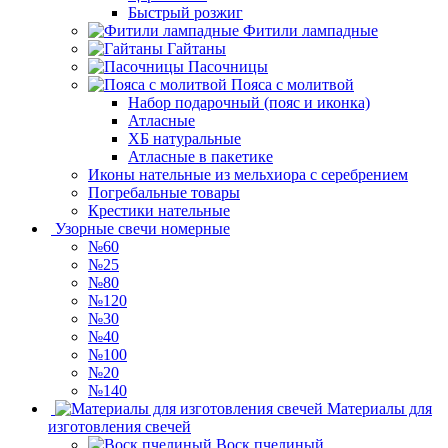
Быстрый розжиг
Фитили лампадные
Гайтаны
Пасочницы
Пояса с молитвой
Набор подарочный (пояс и иконка)
Атласные
ХБ натуральные
Атласные в пакетике
Иконы нательные из мельхиора с серебрением
Погребальные товары
Крестики нательные
Узорные свечи номерные
№60
№25
№80
№120
№30
№40
№100
№20
№140
Материалы для
изготовления свечей
Воск пчелиный