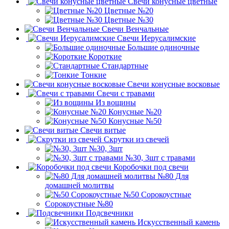
Свечи конусные цветные
Цветные №20
Цветные №30
Свечи Венчальные
Свечи Иерусалимские
Большие одиночные
Короткие
Стандартные
Тонкие
Свечи конусные восковые
Свечи с травами
Из вощины
Конусные №20
Конусные №50
Свечи витые
Скрутки из свечей
№30, 3шт
№30, 3шт с травами
Коробочки под свечи
№80 Для
домашней молитвы
№50 Сорокоустные
Сорокоустные №80
Подсвечники
Искусственный камень