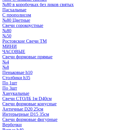
№80 в коробочках без ликов святых
Пасхальные
С прополисом
№80 Цветные
Свечи сорокоустные
№80
№50
Ростовские Свечи ТМ
МИНИ
ЧАСОВЫЕ
Свечи формовые прямые
№4
№8
Пеньковые h10
Столбики h35
По 1шт
По 3шт
Ханукальные
Свечи СТОЛБ 1м D40см
Свечи формовые конусные
Античные D20 25см
Интерьерные D15 35см
Свечи формовые фигурные
Вербочки
Витые h40