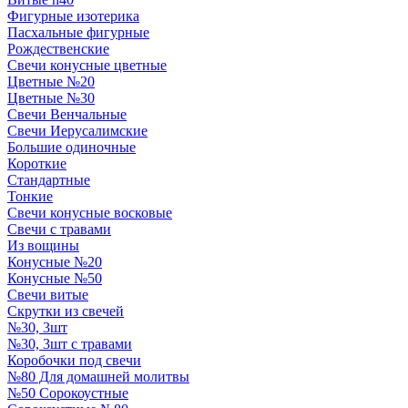
Фигурные изотерика
Пасхальные фигурные
Рождественские
Свечи конусные цветные
Цветные №20
Цветные №30
Свечи Венчальные
Свечи Иерусалимские
Большие одиночные
Короткие
Стандартные
Тонкие
Свечи конусные восковые
Свечи с травами
Из вощины
Конусные №20
Конусные №50
Свечи витые
Скрутки из свечей
№30, 3шт
№30, 3шт с травами
Коробочки под свечи
№80 Для домашней молитвы
№50 Сорокоустные