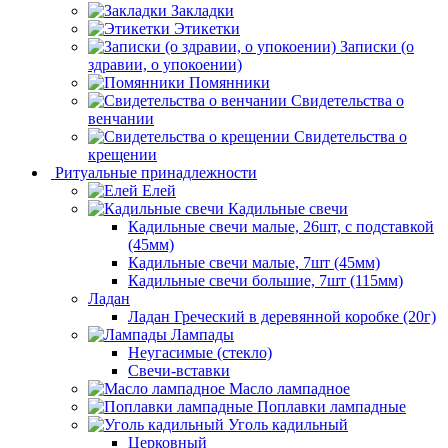
Закладки
Этикетки
Записки (о
здравии, о упокоении)
Помянники
Свидетельства о
венчании
Свидетельства о
крещении
Ритуальные принадлежности
Елей
Кадильные свечи
Кадильные свечи малые, 26шт, с подставкой
(45мм)
Кадильные свечи малые, 7шт (45мм)
Кадильные свечи большие, 7шт (115мм)
Ладан
Ладан Греческий в деревянной коробке (20г)
Лампады
Неугасимые (стекло)
Свечи-вставки
Масло лампадное
Поплавки лампадные
Уголь кадильный
Церковный