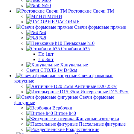
№80
№50
Ростовские Свечи ТМ
МИНИ
ЧАСОВЫЕ
Свечи формовые прямые
№4
№8
Пеньковые h10
Столбики h35
По 1шт
По 3шт
Ханукальные
Свечи СТОЛБ 1м D40см
Свечи формовые
конусные
Античные D20 25см
Интерьерные D15 35см
Свечи формовые
фигурные
Вербочки
Витые h40
Фигурные изотерика
Пасхальные фигурные
Рождественские