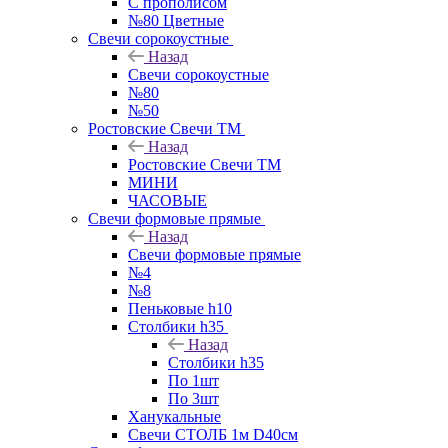
С прополисом
№80 Цветные
Свечи сорокоустные
Назад
Свечи сорокоустные
№80
№50
Ростовские Свечи ТМ
Назад
Ростовские Свечи ТМ
МИНИ
ЧАСОВЫЕ
Свечи формовые прямые
Назад
Свечи формовые прямые
№4
№8
Пеньковые h10
Столбики h35
Назад
Столбики h35
По 1шт
По 3шт
Ханукальные
Свечи СТОЛБ 1м D40см