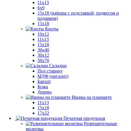
11x13
6x9
15х18 (наборы с подставкой, подвесом и
подарком)
15x18
Киоты
10x12
11x13
15x18
30x40
30х12
50x70
Складни
Под старину
МДФ (оргалит)
Бархат
Кожа
Дерево
Иконы на планшете
11х13
15х18
17х22
Печатная продукция
Разрешительные
молитвы