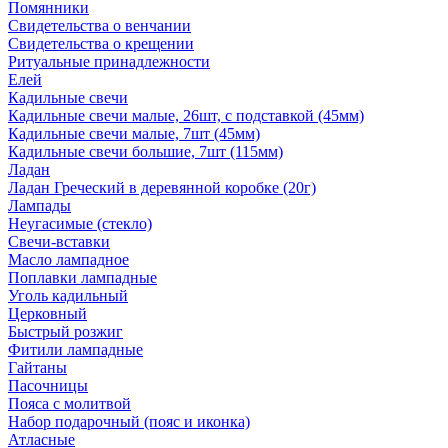
Помянники
Свидетельства о венчании
Свидетельства о крещении
Ритуальные принадлежности
Елей
Кадильные свечи
Кадильные свечи малые, 26шт, с подставкой (45мм)
Кадильные свечи малые, 7шт (45мм)
Кадильные свечи большие, 7шт (115мм)
Ладан
Ладан Греческий в деревянной коробке (20г)
Лампады
Неугасимые (стекло)
Свечи-вставки
Масло лампадное
Поплавки лампадные
Уголь кадильный
Церковный
Быстрый розжиг
Фитили лампадные
Гайтаны
Пасочницы
Пояса с молитвой
Набор подарочный (пояс и иконка)
Атласные