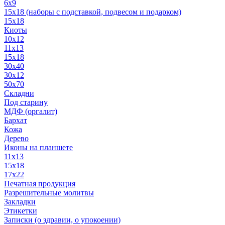
6x9
15х18 (наборы с подставкой, подвесом и подарком)
15x18
Киоты
10x12
11x13
15x18
30x40
30х12
50x70
Складни
Под старину
МДФ (оргалит)
Бархат
Кожа
Дерево
Иконы на планшете
11х13
15х18
17х22
Печатная продукция
Разрешительные молитвы
Закладки
Этикетки
Записки (о здравии, о упокоении)