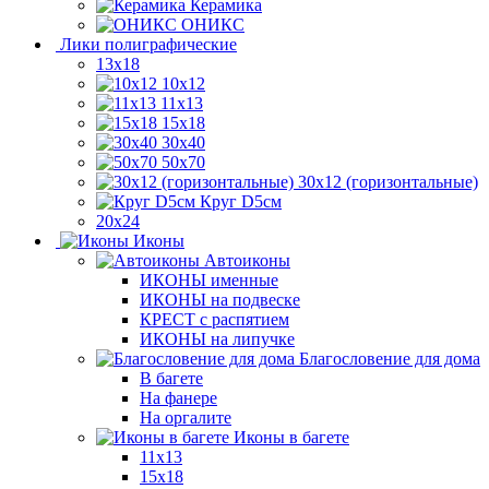
Керамика
ОНИКС
Лики полиграфические
13x18
10x12
11х13
15х18
30x40
50x70
30x12 (горизонтальные)
Круг D5см
20х24
Иконы
Автоиконы
ИКОНЫ именные
ИКОНЫ на подвеске
КРЕСТ с распятием
ИКОНЫ на липучке
Благословение для дома
В багете
На фанере
На оргалите
Иконы в багете
11x13
15x18