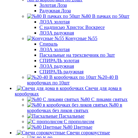
Золотая Лоза
Радужная Лоза
№80 В пачках по 50шт
ЛОЗА золотая
С надписью Христос Воскресе
ЛОЗА радужная
Конусные №55
Спираль
ЛОЗА золотая
Пасхальные на трехсвечник по 3шт
СПИРАЛЬ золотая
ЛОЗА радужная
СПИРАЛЬ радужная
№20-40 В
коробочках по 10шт
Свечи для дома в
коробочках
№80 С ликами святых
№80 в
коробочках без ликов святых
Пасхальные
С прополисом
№80 Цветные
Свечи сорокоустные