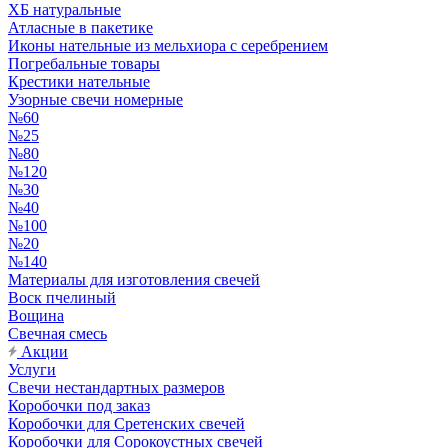
ХБ натуральные
Атласные в пакетике
Иконы нательные из мельхиора с серебрением
Погребальные товары
Крестики нательные
Узорные свечи номерные
№60
№25
№80
№120
№30
№40
№100
№20
№140
Материалы для изготовления свечей
Воск пчелиный
Вощина
Свечная смесь
Акции
Услуги
Свечи нестандартных размеров
Коробочки под заказ
Коробочки для Сретенских свечей
Коробочки для Сорокоустных свечей