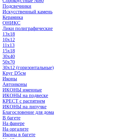
Сорокоустные №80
Подсвечники
Искусственный камень
Керамика
ОНИКС
Лики полиграфические
13x18
10x12
11х13
15х18
30x40
50x70
30x12 (горизонтальные)
Круг D5см
Иконы
Автоиконы
ИКОНЫ именные
ИКОНЫ на подвеске
КРЕСТ с распятием
ИКОНЫ на липучке
Благословение для дома
В багете
На фанере
На оргалите
Иконы в багете