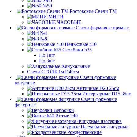
№80
№50
Ростовские Свечи ТМ
МИНИ
ЧАСОВЫЕ
Свечи формовые прямые
№4
№8
Пеньковые h10
Столбики h35
По 1шт
По 3шт
Ханукальные
Свечи СТОЛБ 1м D40см
Свечи формовые
конусные
Античные D20 25см
Интерьерные D15 35см
Свечи формовые
фигурные
Вербочки
Витые h40
Фигурные изотерика
Пасхальные фигурные
Рождественские