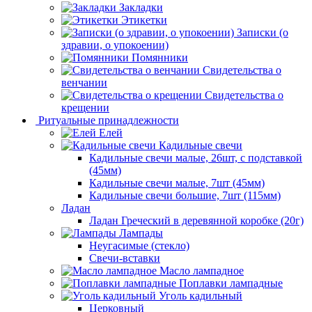
Закладки
Этикетки
Записки (о
здравии, о упокоении)
Помянники
Свидетельства о
венчании
Свидетельства о
крещении
Ритуальные принадлежности
Елей
Кадильные свечи
Кадильные свечи малые, 26шт, с подставкой
(45мм)
Кадильные свечи малые, 7шт (45мм)
Кадильные свечи большие, 7шт (115мм)
Ладан
Ладан Греческий в деревянной коробке (20г)
Лампады
Неугасимые (стекло)
Свечи-вставки
Масло лампадное
Поплавки лампадные
Уголь кадильный
Церковный