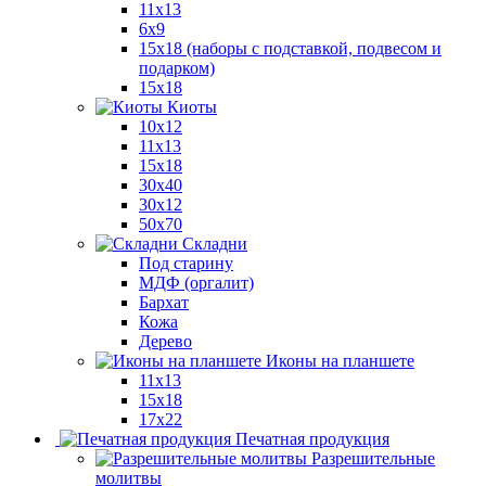
11x13
6x9
15х18 (наборы с подставкой, подвесом и
подарком)
15x18
Киоты
10x12
11x13
15x18
30x40
30х12
50x70
Складни
Под старину
МДФ (оргалит)
Бархат
Кожа
Дерево
Иконы на планшете
11х13
15х18
17х22
Печатная продукция
Разрешительные
молитвы