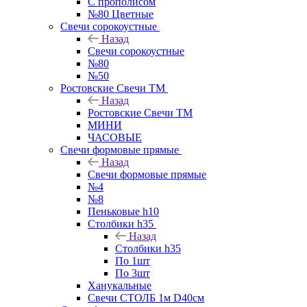
С прополисом
№80 Цветные
Свечи сорокоустные
Назад
Свечи сорокоустные
№80
№50
Ростовские Свечи ТМ
Назад
Ростовские Свечи ТМ
МИНИ
ЧАСОВЫЕ
Свечи формовые прямые
Назад
Свечи формовые прямые
№4
№8
Пеньковые h10
Столбики h35
Назад
Столбики h35
По 1шт
По 3шт
Ханукальные
Свечи СТОЛБ 1м D40см