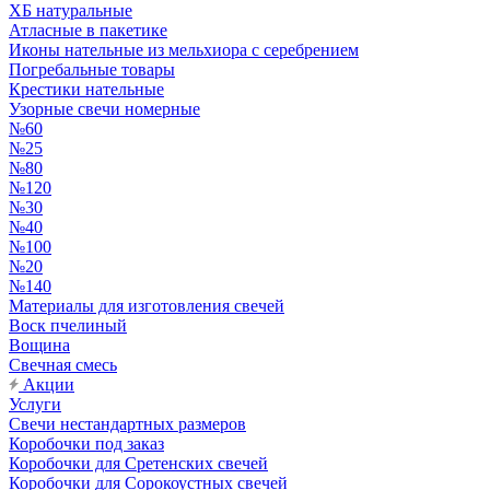
ХБ натуральные
Атласные в пакетике
Иконы нательные из мельхиора с серебрением
Погребальные товары
Крестики нательные
Узорные свечи номерные
№60
№25
№80
№120
№30
№40
№100
№20
№140
Материалы для изготовления свечей
Воск пчелиный
Вощина
Свечная смесь
Акции
Услуги
Свечи нестандартных размеров
Коробочки под заказ
Коробочки для Сретенских свечей
Коробочки для Сорокоустных свечей