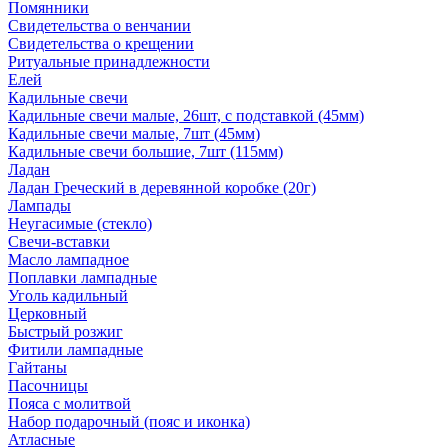
Помянники
Свидетельства о венчании
Свидетельства о крещении
Ритуальные принадлежности
Елей
Кадильные свечи
Кадильные свечи малые, 26шт, с подставкой (45мм)
Кадильные свечи малые, 7шт (45мм)
Кадильные свечи большие, 7шт (115мм)
Ладан
Ладан Греческий в деревянной коробке (20г)
Лампады
Неугасимые (стекло)
Свечи-вставки
Масло лампадное
Поплавки лампадные
Уголь кадильный
Церковный
Быстрый розжиг
Фитили лампадные
Гайтаны
Пасочницы
Пояса с молитвой
Набор подарочный (пояс и иконка)
Атласные