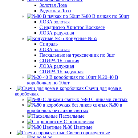
Золотая Лоза
Радужная Лоза
№80 В пачках по 50шт
ЛОЗА золотая
С надписью Христос Воскресе
ЛОЗА радужная
Конусные №55
Спираль
ЛОЗА золотая
Пасхальные на трехсвечник по 3шт
СПИРАЛЬ золотая
ЛОЗА радужная
СПИРАЛЬ радужная
№20-40 В
коробочках по 10шт
Свечи для дома в
коробочках
№80 С ликами святых
№80 в
коробочках без ликов святых
Пасхальные
С прополисом
№80 Цветные
Свечи сорокоустные