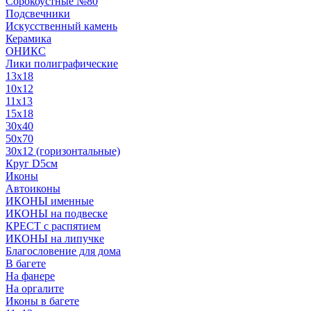
Сорокоустные №80
Подсвечники
Искусственный камень
Керамика
ОНИКС
Лики полиграфические
13x18
10x12
11х13
15х18
30x40
50x70
30x12 (горизонтальные)
Круг D5см
Иконы
Автоиконы
ИКОНЫ именные
ИКОНЫ на подвеске
КРЕСТ с распятием
ИКОНЫ на липучке
Благословение для дома
В багете
На фанере
На оргалите
Иконы в багете