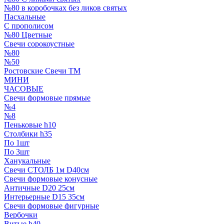
№80 в коробочках без ликов святых
Пасхальные
С прополисом
№80 Цветные
Свечи сорокоустные
№80
№50
Ростовские Свечи ТМ
МИНИ
ЧАСОВЫЕ
Свечи формовые прямые
№4
№8
Пеньковые h10
Столбики h35
По 1шт
По 3шт
Ханукальные
Свечи СТОЛБ 1м D40см
Свечи формовые конусные
Античные D20 25см
Интерьерные D15 35см
Свечи формовые фигурные
Вербочки
Витые h40