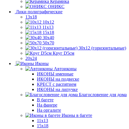
Керамика
ОНИКС
Лики полиграфические
13x18
10x12
11х13
15х18
30x40
50x70
30x12 (горизонтальные)
Круг D5см
20х24
Иконы
Автоиконы
ИКОНЫ именные
ИКОНЫ на подвеске
КРЕСТ с распятием
ИКОНЫ на липучке
Благословение для дома
В багете
На фанере
На оргалите
Иконы в багете
11x13
15x18