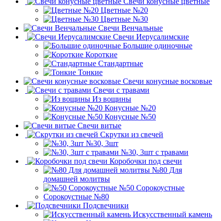
Свечи конусные цветные
Цветные №20
Цветные №30
Свечи Венчальные
Свечи Иерусалимские
Большие одиночные
Короткие
Стандартные
Тонкие
Свечи конусные восковые
Свечи с травами
Из вощины
Конусные №20
Конусные №50
Свечи витые
Скрутки из свечей
№30, 3шт
№30, 3шт с травами
Коробочки под свечи
№80 Для
домашней молитвы
№50 Сорокоустные
Сорокоустные №80
Подсвечники
Искусственный камень