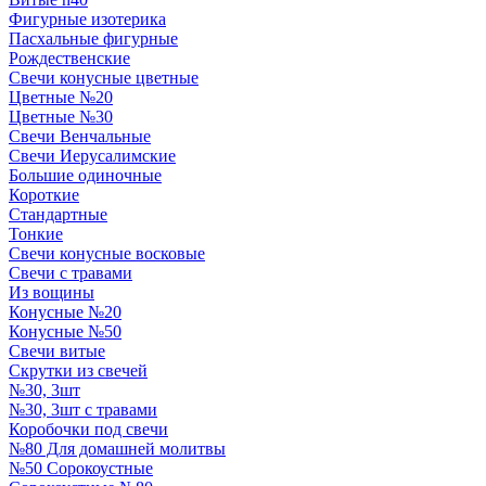
Фигурные изотерика
Пасхальные фигурные
Рождественские
Свечи конусные цветные
Цветные №20
Цветные №30
Свечи Венчальные
Свечи Иерусалимские
Большие одиночные
Короткие
Стандартные
Тонкие
Свечи конусные восковые
Свечи с травами
Из вощины
Конусные №20
Конусные №50
Свечи витые
Скрутки из свечей
№30, 3шт
№30, 3шт с травами
Коробочки под свечи
№80 Для домашней молитвы
№50 Сорокоустные