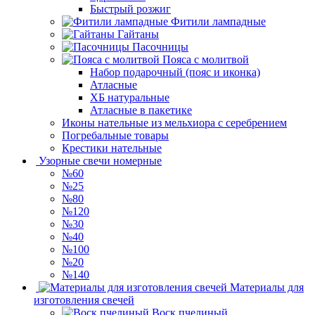
Быстрый розжиг
Фитили лампадные
Гайтаны
Пасочницы
Пояса с молитвой
Набор подарочный (пояс и иконка)
Атласные
ХБ натуральные
Атласные в пакетике
Иконы нательные из мельхиора с серебрением
Погребальные товары
Крестики нательные
Узорные свечи номерные
№60
№25
№80
№120
№30
№40
№100
№20
№140
Материалы для
изготовления свечей
Воск пчелиный