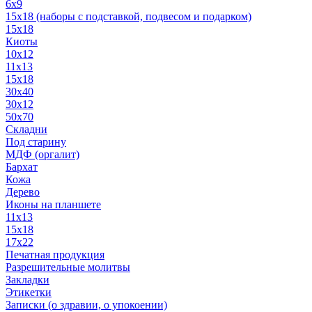
6x9
15х18 (наборы с подставкой, подвесом и подарком)
15x18
Киоты
10x12
11x13
15x18
30x40
30х12
50x70
Складни
Под старину
МДФ (оргалит)
Бархат
Кожа
Дерево
Иконы на планшете
11х13
15х18
17х22
Печатная продукция
Разрешительные молитвы
Закладки
Этикетки
Записки (о здравии, о упокоении)