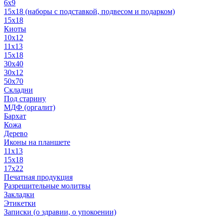
6x9
15х18 (наборы с подставкой, подвесом и подарком)
15x18
Киоты
10x12
11x13
15x18
30x40
30х12
50x70
Складни
Под старину
МДФ (оргалит)
Бархат
Кожа
Дерево
Иконы на планшете
11х13
15х18
17х22
Печатная продукция
Разрешительные молитвы
Закладки
Этикетки
Записки (о здравии, о упокоении)