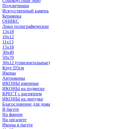
Сорокоустные №80
Подсвечники
Искусственный камень
Керамика
ОНИКС
Лики полиграфические
13x18
10x12
11х13
15х18
30x40
50x70
30x12 (горизонтальные)
Круг D5см
Иконы
Автоиконы
ИКОНЫ именные
ИКОНЫ на подвеске
КРЕСТ с распятием
ИКОНЫ на липучке
Благословение для дома
В багете
На фанере
На оргалите
Иконы в багете