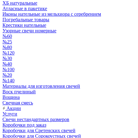
ХБ натуральные
Атласные в пакетике
Иконы нательные из мельхиора с серебрением
Погребальные товары
Крестики нательные
Узорные свечи номерные
№60
№25
№80
№120
№30
№40
№100
№20
№140
Материалы для изготовления свечей
Воск пчелиный
Вощина
Свечная смесь
Акции
Услуги
Свечи нестандартных размеров
Коробочки под заказ
Коробочки для Сретенских свечей
Коробочки для Сорокоустных свечей