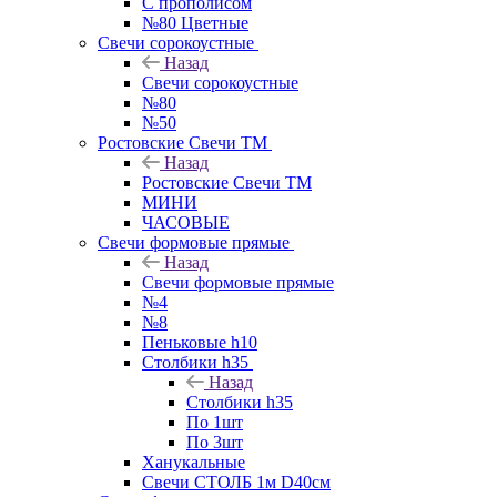
С прополисом
№80 Цветные
Свечи сорокоустные
Назад
Свечи сорокоустные
№80
№50
Ростовские Свечи ТМ
Назад
Ростовские Свечи ТМ
МИНИ
ЧАСОВЫЕ
Свечи формовые прямые
Назад
Свечи формовые прямые
№4
№8
Пеньковые h10
Столбики h35
Назад
Столбики h35
По 1шт
По 3шт
Ханукальные
Свечи СТОЛБ 1м D40см