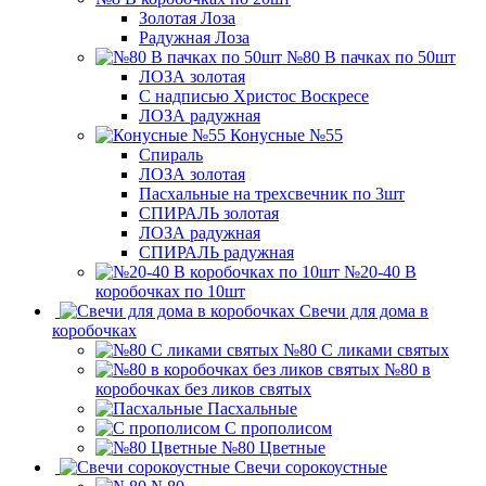
Золотая Лоза
Радужная Лоза
№80 В пачках по 50шт
ЛОЗА золотая
С надписью Христос Воскресе
ЛОЗА радужная
Конусные №55
Спираль
ЛОЗА золотая
Пасхальные на трехсвечник по 3шт
СПИРАЛЬ золотая
ЛОЗА радужная
СПИРАЛЬ радужная
№20-40 В
коробочках по 10шт
Свечи для дома в
коробочках
№80 С ликами святых
№80 в
коробочках без ликов святых
Пасхальные
С прополисом
№80 Цветные
Свечи сорокоустные