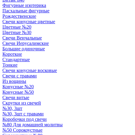
Фигурные изотерика
Пасхальные фигурные
Рождественские
Свечи конусные цветные
Цветные №20
Цветные №30
Свечи Венчальные
Свечи Иерусалимские
Большие одиночные
Короткие
Стандартные
Тонкие
Свечи конусные восковые
Свечи с травами
Из вощины
Конусные №20
Конусные №50
Свечи витые
Скрутки из свечей
№30, 3шт
№30, 3шт с травами
Коробочки под свечи
№80 Для домашней молитвы
№50 Сорокоустные