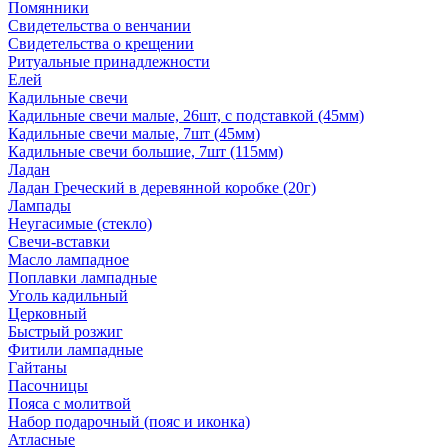
Помянники
Свидетельства о венчании
Свидетельства о крещении
Ритуальные принадлежности
Елей
Кадильные свечи
Кадильные свечи малые, 26шт, с подставкой (45мм)
Кадильные свечи малые, 7шт (45мм)
Кадильные свечи большие, 7шт (115мм)
Ладан
Ладан Греческий в деревянной коробке (20г)
Лампады
Неугасимые (стекло)
Свечи-вставки
Масло лампадное
Поплавки лампадные
Уголь кадильный
Церковный
Быстрый розжиг
Фитили лампадные
Гайтаны
Пасочницы
Пояса с молитвой
Набор подарочный (пояс и иконка)
Атласные