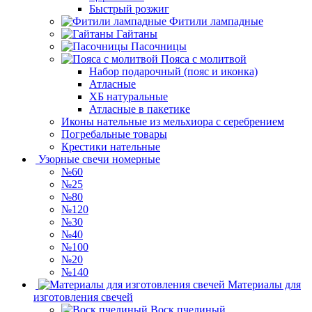
Быстрый розжиг
Фитили лампадные
Гайтаны
Пасочницы
Пояса с молитвой
Набор подарочный (пояс и иконка)
Атласные
ХБ натуральные
Атласные в пакетике
Иконы нательные из мельхиора с серебрением
Погребальные товары
Крестики нательные
Узорные свечи номерные
№60
№25
№80
№120
№30
№40
№100
№20
№140
Материалы для
изготовления свечей
Воск пчелиный