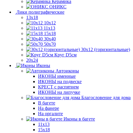
Керамика
ОНИКС
Лики полиграфические
13x18
10x12
11х13
15х18
30x40
50x70
30x12 (горизонтальные)
Круг D5см
20х24
Иконы
Автоиконы
ИКОНЫ именные
ИКОНЫ на подвеске
КРЕСТ с распятием
ИКОНЫ на липучке
Благословение для дома
В багете
На фанере
На оргалите
Иконы в багете
11x13
15x18