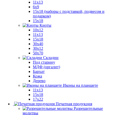
11x13
6x9
15х18 (наборы с подставкой, подвесом и
подарком)
15x18
Киоты
10x12
11x13
15x18
30x40
30х12
50x70
Складни
Под старину
МДФ (оргалит)
Бархат
Кожа
Дерево
Иконы на планшете
11х13
15х18
17х22
Печатная продукция
Разрешительные
молитвы