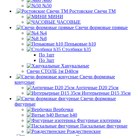
№80
№50
Ростовские Свечи ТМ
МИНИ
ЧАСОВЫЕ
Свечи формовые прямые
№4
№8
Пеньковые h10
Столбики h35
По 1шт
По 3шт
Ханукальные
Свечи СТОЛБ 1м D40см
Свечи формовые
конусные
Античные D20 25см
Интерьерные D15 35см
Свечи формовые
фигурные
Вербочки
Витые h40
Фигурные изотерика
Пасхальные фигурные
Рождественские