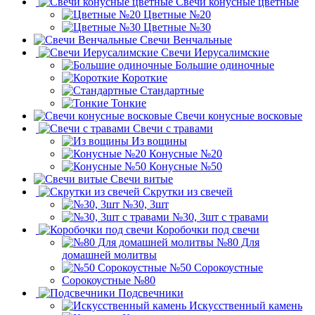
Свечи конусные цветные
Цветные №20
Цветные №30
Свечи Венчальные
Свечи Иерусалимские
Большие одиночные
Короткие
Стандартные
Тонкие
Свечи конусные восковые
Свечи с травами
Из вощины
Конусные №20
Конусные №50
Свечи витые
Скрутки из свечей
№30, 3шт
№30, 3шт с травами
Коробочки под свечи
№80 Для
домашней молитвы
№50 Сорокоустные
Сорокоустные №80
Подсвечники
Искусственный камень