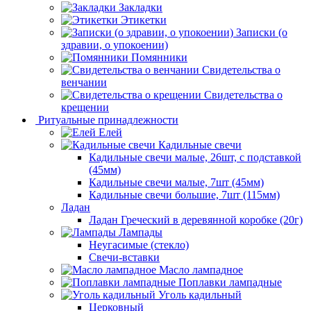
Закладки
Этикетки
Записки (о
здравии, о упокоении)
Помянники
Свидетельства о
венчании
Свидетельства о
крещении
Ритуальные принадлежности
Елей
Кадильные свечи
Кадильные свечи малые, 26шт, с подставкой
(45мм)
Кадильные свечи малые, 7шт (45мм)
Кадильные свечи большие, 7шт (115мм)
Ладан
Ладан Греческий в деревянной коробке (20г)
Лампады
Неугасимые (стекло)
Свечи-вставки
Масло лампадное
Поплавки лампадные
Уголь кадильный
Церковный