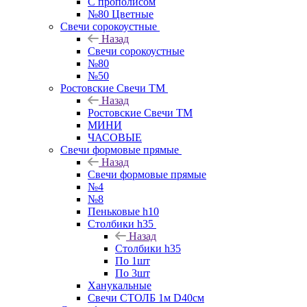
С прополисом
№80 Цветные
Свечи сорокоустные
Назад
Свечи сорокоустные
№80
№50
Ростовские Свечи ТМ
Назад
Ростовские Свечи ТМ
МИНИ
ЧАСОВЫЕ
Свечи формовые прямые
Назад
Свечи формовые прямые
№4
№8
Пеньковые h10
Столбики h35
Назад
Столбики h35
По 1шт
По 3шт
Ханукальные
Свечи СТОЛБ 1м D40см