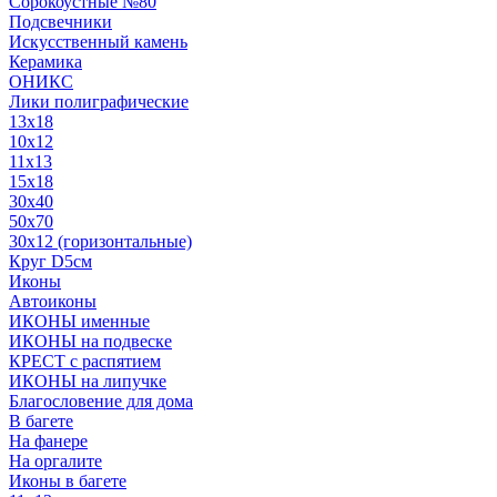
Сорокоустные №80
Подсвечники
Искусственный камень
Керамика
ОНИКС
Лики полиграфические
13x18
10x12
11х13
15х18
30x40
50x70
30x12 (горизонтальные)
Круг D5см
Иконы
Автоиконы
ИКОНЫ именные
ИКОНЫ на подвеске
КРЕСТ с распятием
ИКОНЫ на липучке
Благословение для дома
В багете
На фанере
На оргалите
Иконы в багете