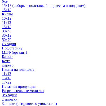
6x9
15х18 (наборы с подставкой, подвесом и подарком)
15x18
Киоты
10x12
11x13
15x18
30x40
30х12
50x70
Складни
Под старину
МДФ (оргалит)
Бархат
Кожа
Дерево
Иконы на планшете
11х13
15х18
17х22
Печатная продукция
Разрешительные молитвы
Закладки
Этикетки
Записки (о здравии, о упокоении)