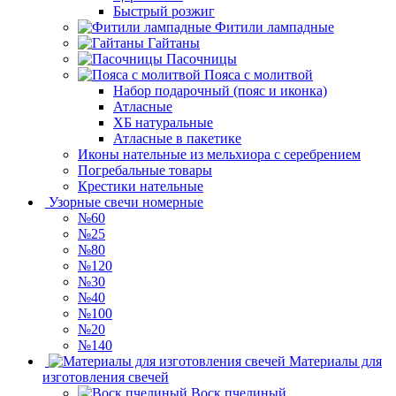
Быстрый розжиг
Фитили лампадные
Гайтаны
Пасочницы
Пояса с молитвой
Набор подарочный (пояс и иконка)
Атласные
ХБ натуральные
Атласные в пакетике
Иконы нательные из мельхиора с серебрением
Погребальные товары
Крестики нательные
Узорные свечи номерные
№60
№25
№80
№120
№30
№40
№100
№20
№140
Материалы для
изготовления свечей
Воск пчелиный