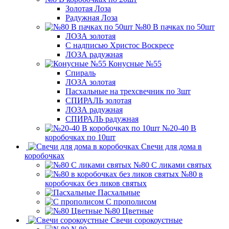
Золотая Лоза
Радужная Лоза
№80 В пачках по 50шт
ЛОЗА золотая
С надписью Христос Воскресе
ЛОЗА радужная
Конусные №55
Спираль
ЛОЗА золотая
Пасхальные на трехсвечник по 3шт
СПИРАЛЬ золотая
ЛОЗА радужная
СПИРАЛЬ радужная
№20-40 В
коробочках по 10шт
Свечи для дома в
коробочках
№80 С ликами святых
№80 в
коробочках без ликов святых
Пасхальные
С прополисом
№80 Цветные
Свечи сорокоустные