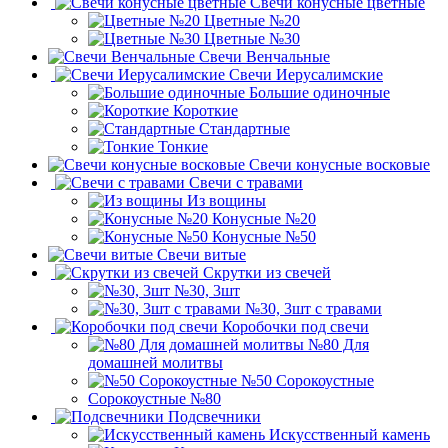
Свечи конусные цветные
Цветные №20
Цветные №30
Свечи Венчальные
Свечи Иерусалимские
Большие одиночные
Короткие
Стандартные
Тонкие
Свечи конусные восковые
Свечи с травами
Из вощины
Конусные №20
Конусные №50
Свечи витые
Скрутки из свечей
№30, 3шт
№30, 3шт с травами
Коробочки под свечи
№80 Для
домашней молитвы
№50 Сорокоустные
Сорокоустные №80
Подсвечники
Искусственный камень