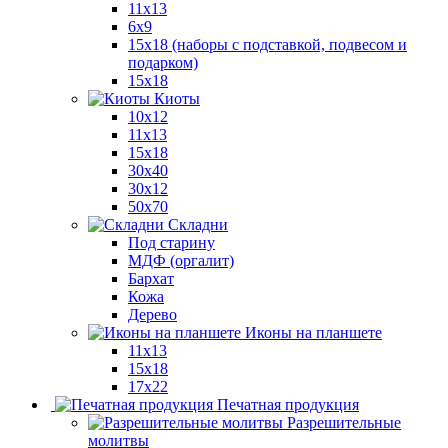
11x13
6x9
15х18 (наборы с подставкой, подвесом и
подарком)
15x18
Киоты
10x12
11x13
15x18
30x40
30х12
50x70
Складни
Под старину
МДФ (оргалит)
Бархат
Кожа
Дерево
Иконы на планшете
11х13
15х18
17х22
Печатная продукция
Разрешительные
молитвы