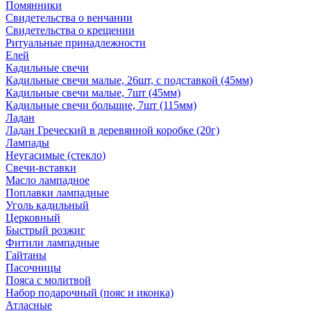
Помянники
Свидетельства о венчании
Свидетельства о крещении
Ритуальные принадлежности
Елей
Кадильные свечи
Кадильные свечи малые, 26шт, с подставкой (45мм)
Кадильные свечи малые, 7шт (45мм)
Кадильные свечи большие, 7шт (115мм)
Ладан
Ладан Греческий в деревянной коробке (20г)
Лампады
Неугасимые (стекло)
Свечи-вставки
Масло лампадное
Поплавки лампадные
Уголь кадильный
Церковный
Быстрый розжиг
Фитили лампадные
Гайтаны
Пасочницы
Пояса с молитвой
Набор подарочный (пояс и иконка)
Атласные