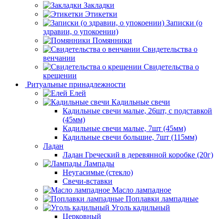
Закладки
Этикетки
Записки (о
здравии, о упокоении)
Помянники
Свидетельства о
венчании
Свидетельства о
крещении
Ритуальные принадлежности
Елей
Кадильные свечи
Кадильные свечи малые, 26шт, с подставкой
(45мм)
Кадильные свечи малые, 7шт (45мм)
Кадильные свечи большие, 7шт (115мм)
Ладан
Ладан Греческий в деревянной коробке (20г)
Лампады
Неугасимые (стекло)
Свечи-вставки
Масло лампадное
Поплавки лампадные
Уголь кадильный
Церковный