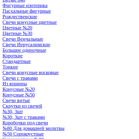
Фигурные изотерика
Пасхальные фигурные
Рождественские
Свечи конусные цветные
Цветные №20
Цветные №30
Свечи Венчальные
Свечи Иерусалимские
Большие одиночные
Короткие
Стандартные
Тонкие
Свечи конусные восковые
Свечи с травами
Из вощины
Конусные №20
Конусные №50
Свечи витые
Скрутки из свечей
№30, 3шт
№30, 3шт с травами
Коробочки под свечи
№80 Для домашней молитвы
№50 Сорокоустные