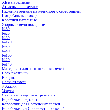
ХБ натуральные
Атласные в пакетике
Иконы нательные из мельхиора с серебрением
Погребальные товары
Крестики нательные
Узорные свечи номерные
№60
№25
№80
№120
№30
№40
№100
№20
№140
Материалы для изготовления свечей
Воск пчелиный
Вощина
Свечная смесь
Акции
Услуги
Свечи нестандартных размеров
Коробочки под заказ
Коробочки для Сретенских свечей
Коробочки для Сорокоустных свечей