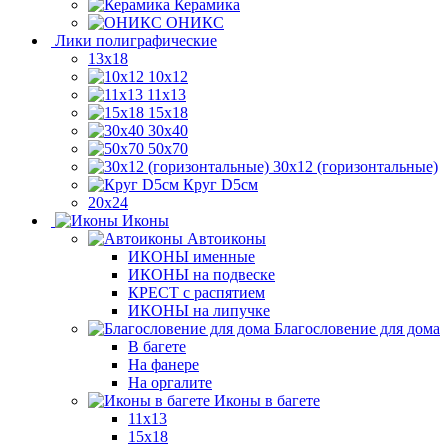
Керамика
ОНИКС
Лики полиграфические
13x18
10x12
11х13
15х18
30x40
50x70
30x12 (горизонтальные)
Круг D5см
20х24
Иконы
Автоиконы
ИКОНЫ именные
ИКОНЫ на подвеске
КРЕСТ с распятием
ИКОНЫ на липучке
Благословение для дома
В багете
На фанере
На оргалите
Иконы в багете
11x13
15x18