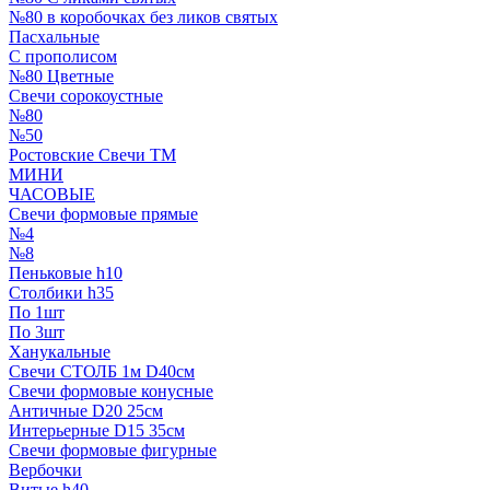
№80 в коробочках без ликов святых
Пасхальные
С прополисом
№80 Цветные
Свечи сорокоустные
№80
№50
Ростовские Свечи ТМ
МИНИ
ЧАСОВЫЕ
Свечи формовые прямые
№4
№8
Пеньковые h10
Столбики h35
По 1шт
По 3шт
Ханукальные
Свечи СТОЛБ 1м D40см
Свечи формовые конусные
Античные D20 25см
Интерьерные D15 35см
Свечи формовые фигурные
Вербочки
Витые h40