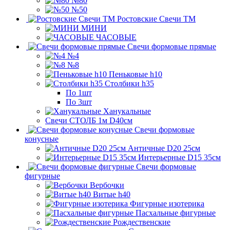
№80
№50
Ростовские Свечи ТМ
МИНИ
ЧАСОВЫЕ
Свечи формовые прямые
№4
№8
Пеньковые h10
Столбики h35
По 1шт
По 3шт
Ханукальные
Свечи СТОЛБ 1м D40см
Свечи формовые
конусные
Античные D20 25см
Интерьерные D15 35см
Свечи формовые
фигурные
Вербочки
Витые h40
Фигурные изотерика
Пасхальные фигурные
Рождественские