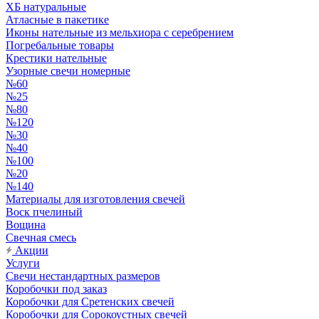
ХБ натуральные
Атласные в пакетике
Иконы нательные из мельхиора с серебрением
Погребальные товары
Крестики нательные
Узорные свечи номерные
№60
№25
№80
№120
№30
№40
№100
№20
№140
Материалы для изготовления свечей
Воск пчелиный
Вощина
Свечная смесь
Акции
Услуги
Свечи нестандартных размеров
Коробочки под заказ
Коробочки для Сретенских свечей
Коробочки для Сорокоустных свечей