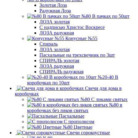
Золотая Лоза
Радужная Лоза
№80 В пачках по 50шт
ЛОЗА золотая
С надписью Христос Воскресе
ЛОЗА радужная
Конусные №55
Спираль
ЛОЗА золотая
Пасхальные на трехсвечник по 3шт
СПИРАЛЬ золотая
ЛОЗА радужная
СПИРАЛЬ радужная
№20-40 В
коробочках по 10шт
Свечи для дома в
коробочках
№80 С ликами святых
№80 в
коробочках без ликов святых
Пасхальные
С прополисом
№80 Цветные
Свечи сорокоустные