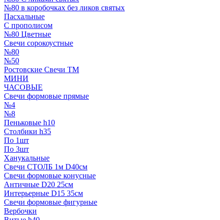
№80 в коробочках без ликов святых
Пасхальные
С прополисом
№80 Цветные
Свечи сорокоустные
№80
№50
Ростовские Свечи ТМ
МИНИ
ЧАСОВЫЕ
Свечи формовые прямые
№4
№8
Пеньковые h10
Столбики h35
По 1шт
По 3шт
Ханукальные
Свечи СТОЛБ 1м D40см
Свечи формовые конусные
Античные D20 25см
Интерьерные D15 35см
Свечи формовые фигурные
Вербочки
Витые h40