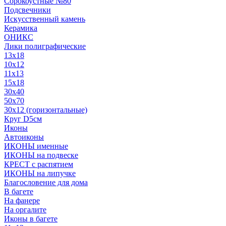
Сорокоустные №80
Подсвечники
Искусственный камень
Керамика
ОНИКС
Лики полиграфические
13x18
10x12
11х13
15х18
30x40
50x70
30x12 (горизонтальные)
Круг D5см
Иконы
Автоиконы
ИКОНЫ именные
ИКОНЫ на подвеске
КРЕСТ с распятием
ИКОНЫ на липучке
Благословение для дома
В багете
На фанере
На оргалите
Иконы в багете