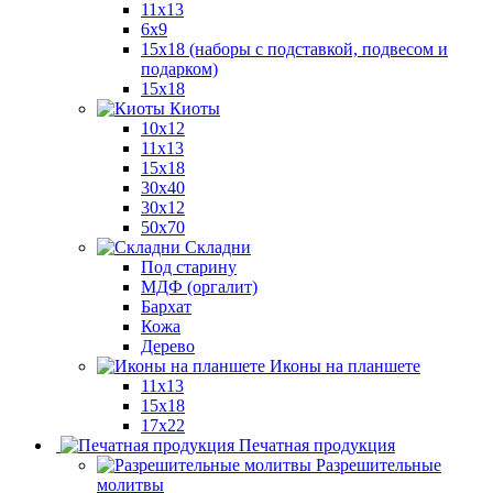
11x13
6x9
15х18 (наборы с подставкой, подвесом и
подарком)
15x18
Киоты
10x12
11x13
15x18
30x40
30х12
50x70
Складни
Под старину
МДФ (оргалит)
Бархат
Кожа
Дерево
Иконы на планшете
11х13
15х18
17х22
Печатная продукция
Разрешительные
молитвы