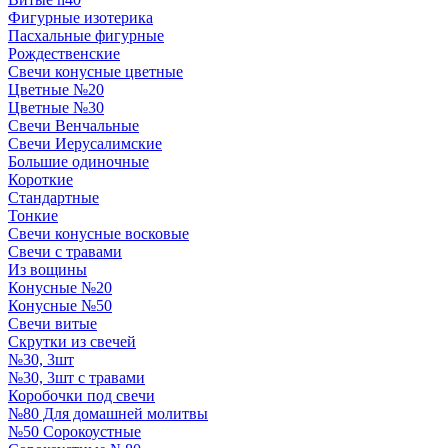
Фигурные изотерика
Пасхальные фигурные
Рождественские
Свечи конусные цветные
Цветные №20
Цветные №30
Свечи Венчальные
Свечи Иерусалимские
Большие одиночные
Короткие
Стандартные
Тонкие
Свечи конусные восковые
Свечи с травами
Из вощины
Конусные №20
Конусные №50
Свечи витые
Скрутки из свечей
№30, 3шт
№30, 3шт с травами
Коробочки под свечи
№80 Для домашней молитвы
№50 Сорокоустные