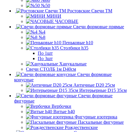
№80
№50
Ростовские Свечи ТМ
МИНИ
ЧАСОВЫЕ
Свечи формовые прямые
№4
№8
Пеньковые h10
Столбики h35
По 1шт
По 3шт
Ханукальные
Свечи СТОЛБ 1м D40см
Свечи формовые
конусные
Античные D20 25см
Интерьерные D15 35см
Свечи формовые
фигурные
Вербочки
Витые h40
Фигурные изотерика
Пасхальные фигурные
Рождественские