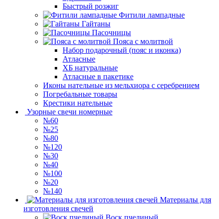
Быстрый розжиг
Фитили лампадные
Гайтаны
Пасочницы
Пояса с молитвой
Набор подарочный (пояс и иконка)
Атласные
ХБ натуральные
Атласные в пакетике
Иконы нательные из мельхиора с серебрением
Погребальные товары
Крестики нательные
Узорные свечи номерные
№60
№25
№80
№120
№30
№40
№100
№20
№140
Материалы для
изготовления свечей
Воск пчелиный