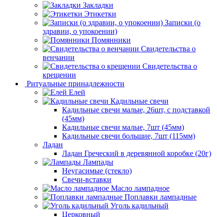
Закладки
Этикетки
Записки (о
здравии, о упокоении)
Помянники
Свидетельства о
венчании
Свидетельства о
крещении
Ритуальные принадлежности
Елей
Кадильные свечи
Кадильные свечи малые, 26шт, с подставкой
(45мм)
Кадильные свечи малые, 7шт (45мм)
Кадильные свечи большие, 7шт (115мм)
Ладан
Ладан Греческий в деревянной коробке (20г)
Лампады
Неугасимые (стекло)
Свечи-вставки
Масло лампадное
Поплавки лампадные
Уголь кадильный
Церковный