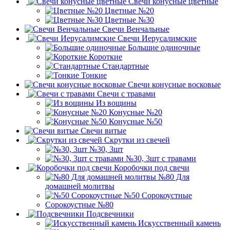
Свечи конусные цветные
Цветные №20
Цветные №30
Свечи Венчальные
Свечи Иерусалимские
Большие одиночные
Короткие
Стандартные
Тонкие
Свечи конусные восковые
Свечи с травами
Из вощины
Конусные №20
Конусные №50
Свечи витые
Скрутки из свечей
№30, 3шт
№30, 3шт с травами
Коробочки под свечи
№80 Для
домашней молитвы
№50 Сорокоустные
Сорокоустные №80
Подсвечники
Искусственный камень