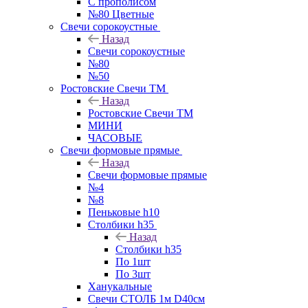
С прополисом
№80 Цветные
Свечи сорокоустные
Назад
Свечи сорокоустные
№80
№50
Ростовские Свечи ТМ
Назад
Ростовские Свечи ТМ
МИНИ
ЧАСОВЫЕ
Свечи формовые прямые
Назад
Свечи формовые прямые
№4
№8
Пеньковые h10
Столбики h35
Назад
Столбики h35
По 1шт
По 3шт
Ханукальные
Свечи СТОЛБ 1м D40см