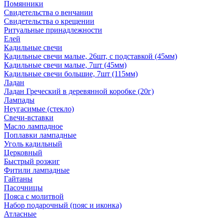
Помянники
Свидетельства о венчании
Свидетельства о крещении
Ритуальные принадлежности
Елей
Кадильные свечи
Кадильные свечи малые, 26шт, с подставкой (45мм)
Кадильные свечи малые, 7шт (45мм)
Кадильные свечи большие, 7шт (115мм)
Ладан
Ладан Греческий в деревянной коробке (20г)
Лампады
Неугасимые (стекло)
Свечи-вставки
Масло лампадное
Поплавки лампадные
Уголь кадильный
Церковный
Быстрый розжиг
Фитили лампадные
Гайтаны
Пасочницы
Пояса с молитвой
Набор подарочный (пояс и иконка)
Атласные