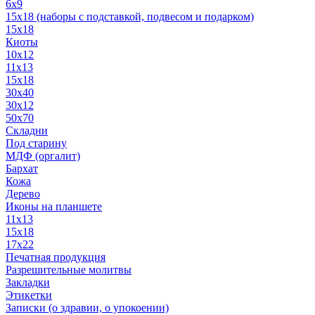
6x9
15х18 (наборы с подставкой, подвесом и подарком)
15x18
Киоты
10x12
11x13
15x18
30x40
30х12
50x70
Складни
Под старину
МДФ (оргалит)
Бархат
Кожа
Дерево
Иконы на планшете
11х13
15х18
17х22
Печатная продукция
Разрешительные молитвы
Закладки
Этикетки
Записки (о здравии, о упокоении)