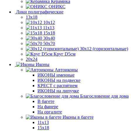
Керамика
ОНИКС
Лики полиграфические
13x18
10x12
11х13
15х18
30x40
50x70
30x12 (горизонтальные)
Круг D5см
20х24
Иконы
Автоиконы
ИКОНЫ именные
ИКОНЫ на подвеске
КРЕСТ с распятием
ИКОНЫ на липучке
Благословение для дома
В багете
На фанере
На оргалите
Иконы в багете
11x13
15x18