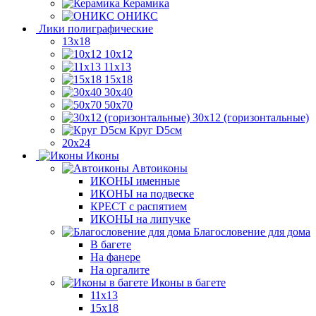
Керамика
ОНИКС
Лики полиграфические
13x18
10x12
11х13
15х18
30x40
50x70
30x12 (горизонтальные)
Круг D5см
20х24
Иконы
Автоиконы
ИКОНЫ именные
ИКОНЫ на подвеске
КРЕСТ с распятием
ИКОНЫ на липучке
Благословение для дома
В багете
На фанере
На оргалите
Иконы в багете
11x13
15x18