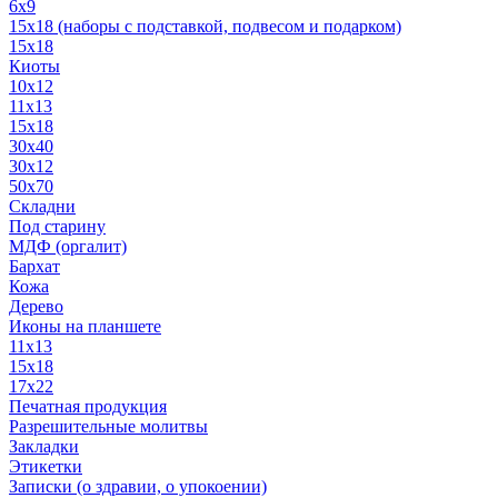
6x9
15х18 (наборы с подставкой, подвесом и подарком)
15x18
Киоты
10x12
11x13
15x18
30x40
30х12
50x70
Складни
Под старину
МДФ (оргалит)
Бархат
Кожа
Дерево
Иконы на планшете
11х13
15х18
17х22
Печатная продукция
Разрешительные молитвы
Закладки
Этикетки
Записки (о здравии, о упокоении)