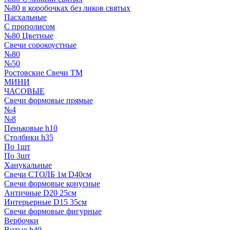
№80 в коробочках без ликов святых
Пасхальные
С прополисом
№80 Цветные
Свечи сорокоустные
№80
№50
Ростовские Свечи ТМ
МИНИ
ЧАСОВЫЕ
Свечи формовые прямые
№4
№8
Пеньковые h10
Столбики h35
По 1шт
По 3шт
Ханукальные
Свечи СТОЛБ 1м D40см
Свечи формовые конусные
Античные D20 25см
Интерьерные D15 35см
Свечи формовые фигурные
Вербочки
Витые h40