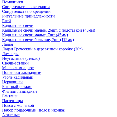
Помянники
Свидетельства о венчании
Свидетельства о крещении
Ритуальные принадлежности
Елей
Кадильные свечи
Кадильные свечи малые, 26шт, с подставкой (45мм)
Кадильные свечи малые, 7шт (45мм)
Кадильные свечи большие, 7шт (115мм)
Ладан
Ладан Греческий в деревянной коробке (20г)
Лампады
Неугасимые (стекло)
Свечи-вставки
Масло лампадное
Поплавки лампадные
Уголь кадильный
Церковный
Быстрый розжиг
Фитили лампадные
Гайтаны
Пасочницы
Пояса с молитвой
Набор подарочный (пояс и иконка)
Атласные