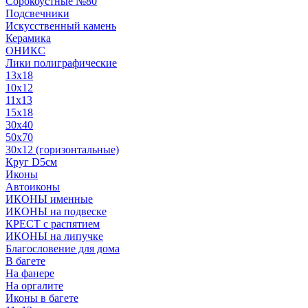
Сорокоустные №80
Подсвечники
Искусственный камень
Керамика
ОНИКС
Лики полиграфические
13x18
10x12
11х13
15х18
30x40
50x70
30x12 (горизонтальные)
Круг D5см
Иконы
Автоиконы
ИКОНЫ именные
ИКОНЫ на подвеске
КРЕСТ с распятием
ИКОНЫ на липучке
Благословение для дома
В багете
На фанере
На оргалите
Иконы в багете