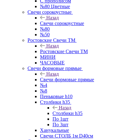
С прополисом
№80 Цветные
Свечи сорокоустные
Назад
Свечи сорокоустные
№80
№50
Ростовские Свечи ТМ
Назад
Ростовские Свечи ТМ
МИНИ
ЧАСОВЫЕ
Свечи формовые прямые
Назад
Свечи формовые прямые
№4
№8
Пеньковые h10
Столбики h35
Назад
Столбики h35
По 1шт
По 3шт
Ханукальные
Свечи СТОЛБ 1м D40см