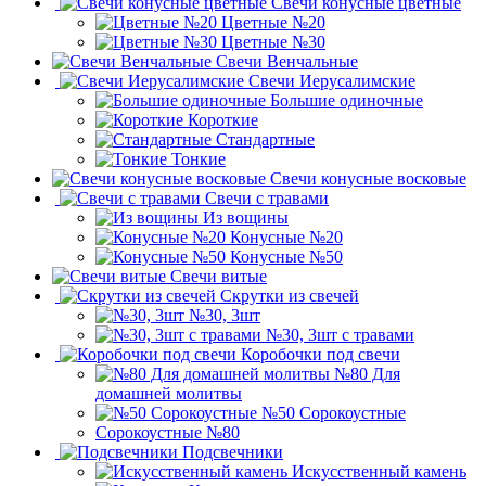
Свечи конусные цветные
Цветные №20
Цветные №30
Свечи Венчальные
Свечи Иерусалимские
Большие одиночные
Короткие
Стандартные
Тонкие
Свечи конусные восковые
Свечи с травами
Из вощины
Конусные №20
Конусные №50
Свечи витые
Скрутки из свечей
№30, 3шт
№30, 3шт с травами
Коробочки под свечи
№80 Для
домашней молитвы
№50 Сорокоустные
Сорокоустные №80
Подсвечники
Искусственный камень