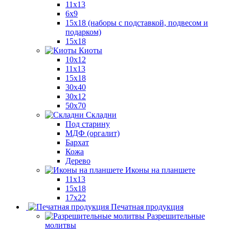
11x13
6x9
15х18 (наборы с подставкой, подвесом и
подарком)
15x18
Киоты
10x12
11x13
15x18
30x40
30х12
50x70
Складни
Под старину
МДФ (оргалит)
Бархат
Кожа
Дерево
Иконы на планшете
11х13
15х18
17х22
Печатная продукция
Разрешительные
молитвы