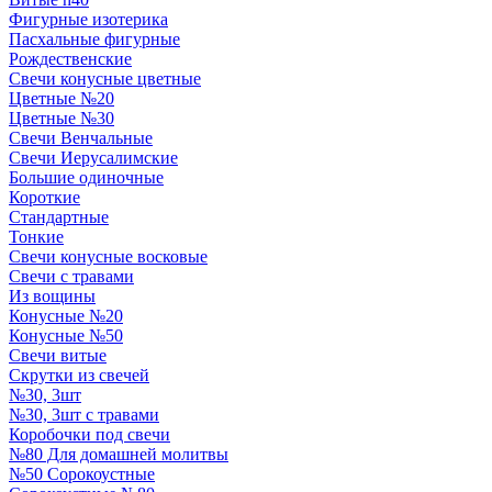
Фигурные изотерика
Пасхальные фигурные
Рождественские
Свечи конусные цветные
Цветные №20
Цветные №30
Свечи Венчальные
Свечи Иерусалимские
Большие одиночные
Короткие
Стандартные
Тонкие
Свечи конусные восковые
Свечи с травами
Из вощины
Конусные №20
Конусные №50
Свечи витые
Скрутки из свечей
№30, 3шт
№30, 3шт с травами
Коробочки под свечи
№80 Для домашней молитвы
№50 Сорокоустные