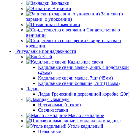
Закладки
Этикетки
Записки (о
здравии, о упокоении)
Помянники
Свидетельства о
венчании
Свидетельства о
крещении
Ритуальные принадлежности
Елей
Кадильные свечи
Кадильные свечи малые, 26шт, с подставкой
(45мм)
Кадильные свечи малые, 7шт (45мм)
Кадильные свечи большие, 7шт (115мм)
Ладан
Ладан Греческий в деревянной коробке (20г)
Лампады
Неугасимые (стекло)
Свечи-вставки
Масло лампадное
Поплавки лампадные
Уголь кадильный
Церковный