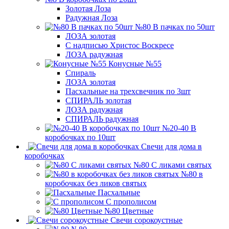
Золотая Лоза
Радужная Лоза
№80 В пачках по 50шт
ЛОЗА золотая
С надписью Христос Воскресе
ЛОЗА радужная
Конусные №55
Спираль
ЛОЗА золотая
Пасхальные на трехсвечник по 3шт
СПИРАЛЬ золотая
ЛОЗА радужная
СПИРАЛЬ радужная
№20-40 В
коробочках по 10шт
Свечи для дома в
коробочках
№80 С ликами святых
№80 в
коробочках без ликов святых
Пасхальные
С прополисом
№80 Цветные
Свечи сорокоустные