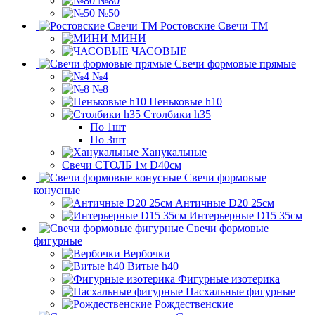
№80
№50
Ростовские Свечи ТМ
МИНИ
ЧАСОВЫЕ
Свечи формовые прямые
№4
№8
Пеньковые h10
Столбики h35
По 1шт
По 3шт
Ханукальные
Свечи СТОЛБ 1м D40см
Свечи формовые
конусные
Античные D20 25см
Интерьерные D15 35см
Свечи формовые
фигурные
Вербочки
Витые h40
Фигурные изотерика
Пасхальные фигурные
Рождественские