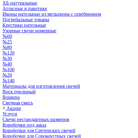
ХБ натуральные
Атласные в пакетике
Иконы нательные из мельхиора с серебрением
Погребальные товары
Крестики нательные
Узорные свечи номерные
№60
№25
№80
№120
№30
№40
№100
№20
№140
Материалы для изготовления свечей
Воск пчелиный
Вощина
Свечная смесь
Акции
Услуги
Свечи нестандартных размеров
Коробочки под заказ
Коробочки для Сретенских свечей
Коробочки для Сорокоустных свечей