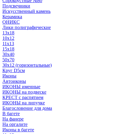
Сорокоустные №80
Подсвечники
Искусственный камень
Керамика
ОНИКС
Лики полиграфические
13x18
10x12
11х13
15х18
30x40
50x70
30x12 (горизонтальные)
Круг D5см
Иконы
Автоиконы
ИКОНЫ именные
ИКОНЫ на подвеске
КРЕСТ с распятием
ИКОНЫ на липучке
Благословение для дома
В багете
На фанере
На оргалите
Иконы в багете