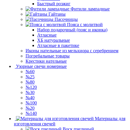
Быстрый розжиг
Фитили лампадные
Гайтаны
Пасочницы
Пояса с молитвой
Набор подарочный (пояс и иконка)
Атласные
ХБ натуральные
Атласные в пакетике
Иконы нательные из мельхиора с серебрением
Погребальные товары
Крестики нательные
Узорные свечи номерные
№60
№25
№80
№120
№30
№40
№100
№20
№140
Материалы для
изготовления свечей
Воск пчелиный