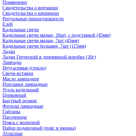
Помянники
Свидетельства о венчании
Свидетельства о крещении
Ритуальные принадлежности
Елей
Кадильные свечи
Кадильные свечи малые, 26шт, с подставкой (45мм)
Кадильные свечи малые, 7шт (45мм)
Кадильные свечи большие, 7шт (115мм)
Ладан
Ладан Греческий в деревянной коробке (20г)
Лампады
Неугасимые (стекло)
Свечи-вставки
Масло лампадное
Поплавки лампадные
Уголь кадильный
Церковный
Быстрый розжиг
Фитили лампадные
Гайтаны
Пасочницы
Пояса с молитвой
Набор подарочный (пояс и иконка)
Атласные