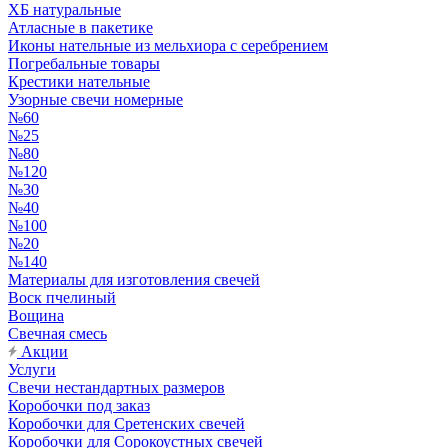
ХБ натуральные
Атласные в пакетике
Иконы нательные из мельхиора с серебрением
Погребальные товары
Крестики нательные
Узорные свечи номерные
№60
№25
№80
№120
№30
№40
№100
№20
№140
Материалы для изготовления свечей
Воск пчелиный
Вощина
Свечная смесь
Акции
Услуги
Свечи нестандартных размеров
Коробочки под заказ
Коробочки для Сретенских свечей
Коробочки для Сорокоустных свечей