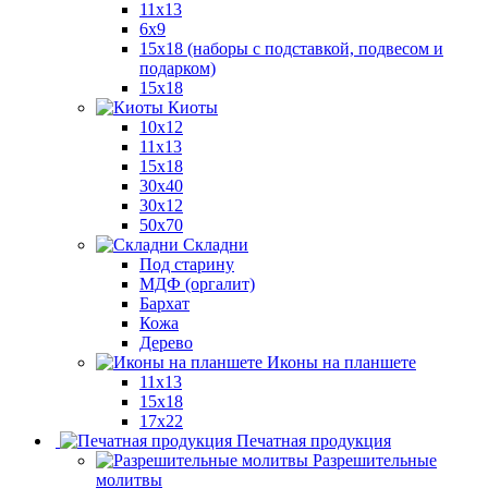
11x13
6x9
15х18 (наборы с подставкой, подвесом и
подарком)
15x18
Киоты
10x12
11x13
15x18
30x40
30х12
50x70
Складни
Под старину
МДФ (оргалит)
Бархат
Кожа
Дерево
Иконы на планшете
11х13
15х18
17х22
Печатная продукция
Разрешительные
молитвы