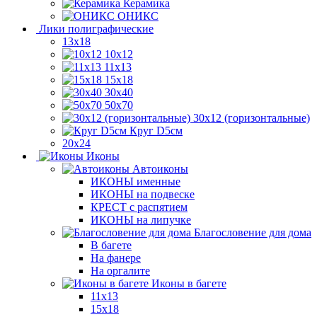
Керамика
ОНИКС
Лики полиграфические
13x18
10x12
11х13
15х18
30x40
50x70
30x12 (горизонтальные)
Круг D5см
20х24
Иконы
Автоиконы
ИКОНЫ именные
ИКОНЫ на подвеске
КРЕСТ с распятием
ИКОНЫ на липучке
Благословение для дома
В багете
На фанере
На оргалите
Иконы в багете
11x13
15x18