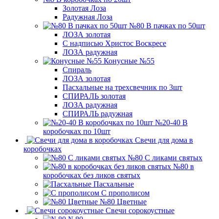
Золотая Лоза
Радужная Лоза
№80 В пачках по 50шт
ЛОЗА золотая
С надписью Христос Воскресе
ЛОЗА радужная
Конусные №55
Спираль
ЛОЗА золотая
Пасхальные на трехсвечник по 3шт
СПИРАЛЬ золотая
ЛОЗА радужная
СПИРАЛЬ радужная
№20-40 В
коробочках по 10шт
Свечи для дома в
коробочках
№80 С ликами святых
№80 в
коробочках без ликов святых
Пасхальные
С прополисом
№80 Цветные
Свечи сорокоустные