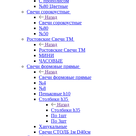
С прополисом
№80 Цветные
Свечи сорокоустные
Назад
Свечи сорокоустные
№80
№50
Ростовские Свечи ТМ
Назад
Ростовские Свечи ТМ
МИНИ
ЧАСОВЫЕ
Свечи формовые прямые
Назад
Свечи формовые прямые
№4
№8
Пеньковые h10
Столбики h35
Назад
Столбики h35
По 1шт
По 3шт
Ханукальные
Свечи СТОЛБ 1м D40см