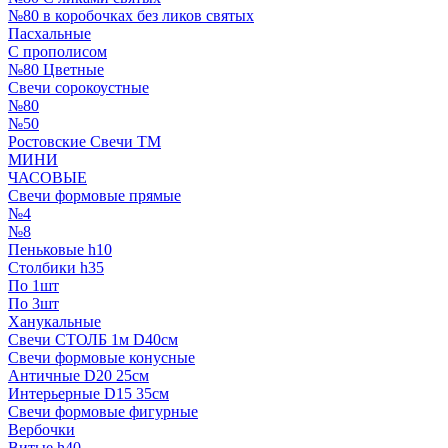
№80 в коробочках без ликов святых
Пасхальные
С прополисом
№80 Цветные
Свечи сорокоустные
№80
№50
Ростовские Свечи ТМ
МИНИ
ЧАСОВЫЕ
Свечи формовые прямые
№4
№8
Пеньковые h10
Столбики h35
По 1шт
По 3шт
Ханукальные
Свечи СТОЛБ 1м D40см
Свечи формовые конусные
Античные D20 25см
Интерьерные D15 35см
Свечи формовые фигурные
Вербочки
Витые h40