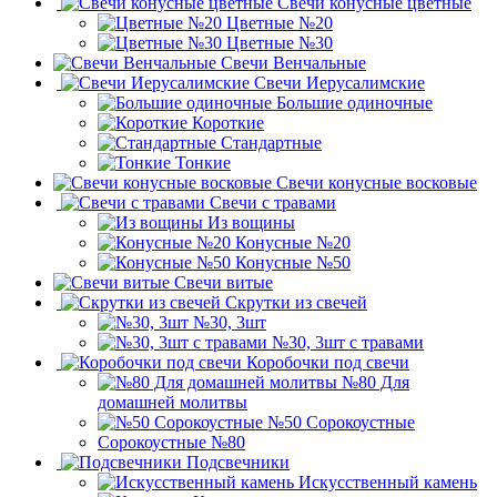
Свечи конусные цветные
Цветные №20
Цветные №30
Свечи Венчальные
Свечи Иерусалимские
Большие одиночные
Короткие
Стандартные
Тонкие
Свечи конусные восковые
Свечи с травами
Из вощины
Конусные №20
Конусные №50
Свечи витые
Скрутки из свечей
№30, 3шт
№30, 3шт с травами
Коробочки под свечи
№80 Для
домашней молитвы
№50 Сорокоустные
Сорокоустные №80
Подсвечники
Искусственный камень