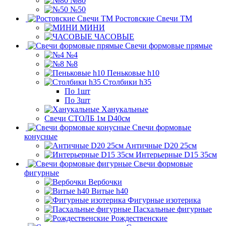
№80
№50
Ростовские Свечи ТМ
МИНИ
ЧАСОВЫЕ
Свечи формовые прямые
№4
№8
Пеньковые h10
Столбики h35
По 1шт
По 3шт
Ханукальные
Свечи СТОЛБ 1м D40см
Свечи формовые
конусные
Античные D20 25см
Интерьерные D15 35см
Свечи формовые
фигурные
Вербочки
Витые h40
Фигурные изотерика
Пасхальные фигурные
Рождественские