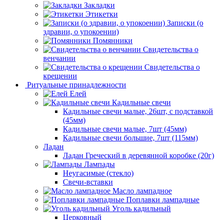
Закладки
Этикетки
Записки (о
здравии, о упокоении)
Помянники
Свидетельства о
венчании
Свидетельства о
крещении
Ритуальные принадлежности
Елей
Кадильные свечи
Кадильные свечи малые, 26шт, с подставкой
(45мм)
Кадильные свечи малые, 7шт (45мм)
Кадильные свечи большие, 7шт (115мм)
Ладан
Ладан Греческий в деревянной коробке (20г)
Лампады
Неугасимые (стекло)
Свечи-вставки
Масло лампадное
Поплавки лампадные
Уголь кадильный
Церковный