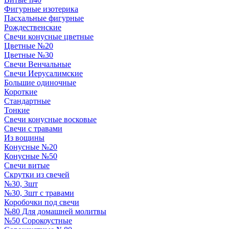
Фигурные изотерика
Пасхальные фигурные
Рождественские
Свечи конусные цветные
Цветные №20
Цветные №30
Свечи Венчальные
Свечи Иерусалимские
Большие одиночные
Короткие
Стандартные
Тонкие
Свечи конусные восковые
Свечи с травами
Из вощины
Конусные №20
Конусные №50
Свечи витые
Скрутки из свечей
№30, 3шт
№30, 3шт с травами
Коробочки под свечи
№80 Для домашней молитвы
№50 Сорокоустные