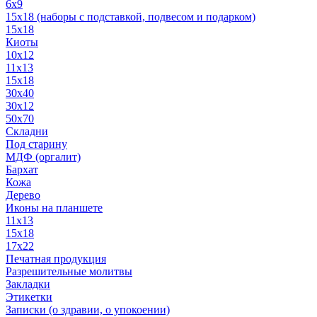
6x9
15х18 (наборы с подставкой, подвесом и подарком)
15x18
Киоты
10x12
11x13
15x18
30x40
30х12
50x70
Складни
Под старину
МДФ (оргалит)
Бархат
Кожа
Дерево
Иконы на планшете
11х13
15х18
17х22
Печатная продукция
Разрешительные молитвы
Закладки
Этикетки
Записки (о здравии, о упокоении)