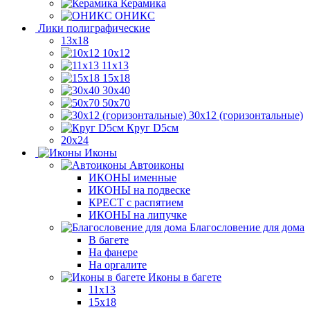
Керамика
ОНИКС
Лики полиграфические
13x18
10x12
11х13
15х18
30x40
50x70
30x12 (горизонтальные)
Круг D5см
20х24
Иконы
Автоиконы
ИКОНЫ именные
ИКОНЫ на подвеске
КРЕСТ с распятием
ИКОНЫ на липучке
Благословение для дома
В багете
На фанере
На оргалите
Иконы в багете
11x13
15x18