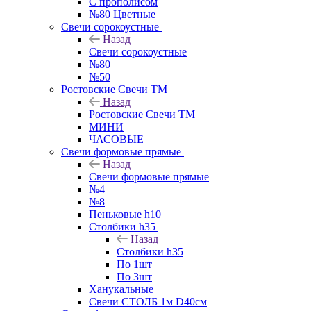
С прополисом
№80 Цветные
Свечи сорокоустные
Назад
Свечи сорокоустные
№80
№50
Ростовские Свечи ТМ
Назад
Ростовские Свечи ТМ
МИНИ
ЧАСОВЫЕ
Свечи формовые прямые
Назад
Свечи формовые прямые
№4
№8
Пеньковые h10
Столбики h35
Назад
Столбики h35
По 1шт
По 3шт
Ханукальные
Свечи СТОЛБ 1м D40см