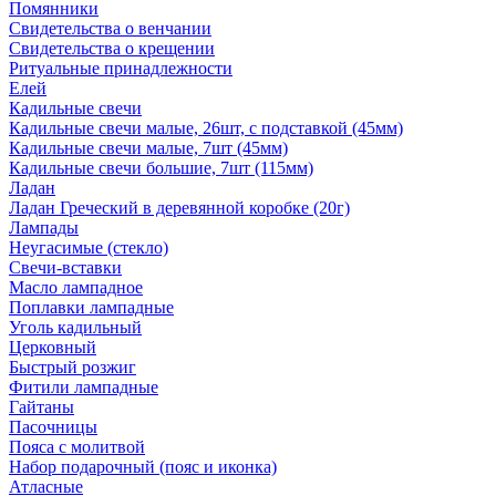
Помянники
Свидетельства о венчании
Свидетельства о крещении
Ритуальные принадлежности
Елей
Кадильные свечи
Кадильные свечи малые, 26шт, с подставкой (45мм)
Кадильные свечи малые, 7шт (45мм)
Кадильные свечи большие, 7шт (115мм)
Ладан
Ладан Греческий в деревянной коробке (20г)
Лампады
Неугасимые (стекло)
Свечи-вставки
Масло лампадное
Поплавки лампадные
Уголь кадильный
Церковный
Быстрый розжиг
Фитили лампадные
Гайтаны
Пасочницы
Пояса с молитвой
Набор подарочный (пояс и иконка)
Атласные