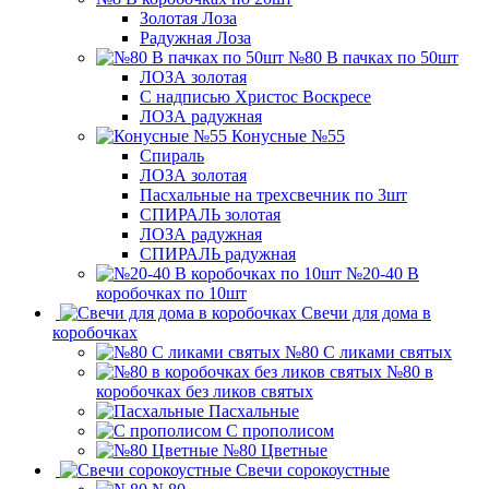
Золотая Лоза
Радужная Лоза
№80 В пачках по 50шт
ЛОЗА золотая
С надписью Христос Воскресе
ЛОЗА радужная
Конусные №55
Спираль
ЛОЗА золотая
Пасхальные на трехсвечник по 3шт
СПИРАЛЬ золотая
ЛОЗА радужная
СПИРАЛЬ радужная
№20-40 В
коробочках по 10шт
Свечи для дома в
коробочках
№80 С ликами святых
№80 в
коробочках без ликов святых
Пасхальные
С прополисом
№80 Цветные
Свечи сорокоустные