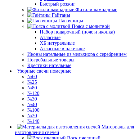
Быстрый розжиг
Фитили лампадные
Гайтаны
Пасочницы
Пояса с молитвой
Набор подарочный (пояс и иконка)
Атласные
ХБ натуральные
Атласные в пакетике
Иконы нательные из мельхиора с серебрением
Погребальные товары
Крестики нательные
Узорные свечи номерные
№60
№25
№80
№120
№30
№40
№100
№20
№140
Материалы для
изготовления свечей
Воск пчелиный