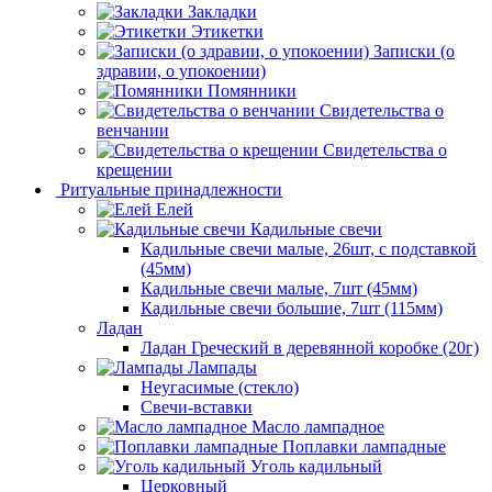
Закладки
Этикетки
Записки (о
здравии, о упокоении)
Помянники
Свидетельства о
венчании
Свидетельства о
крещении
Ритуальные принадлежности
Елей
Кадильные свечи
Кадильные свечи малые, 26шт, с подставкой
(45мм)
Кадильные свечи малые, 7шт (45мм)
Кадильные свечи большие, 7шт (115мм)
Ладан
Ладан Греческий в деревянной коробке (20г)
Лампады
Неугасимые (стекло)
Свечи-вставки
Масло лампадное
Поплавки лампадные
Уголь кадильный
Церковный