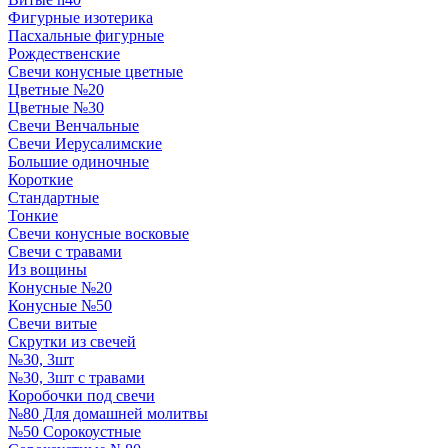
Фигурные изотерика
Пасхальные фигурные
Рождественские
Свечи конусные цветные
Цветные №20
Цветные №30
Свечи Венчальные
Свечи Иерусалимские
Большие одиночные
Короткие
Стандартные
Тонкие
Свечи конусные восковые
Свечи с травами
Из вощины
Конусные №20
Конусные №50
Свечи витые
Скрутки из свечей
№30, 3шт
№30, 3шт с травами
Коробочки под свечи
№80 Для домашней молитвы
№50 Сорокоустные