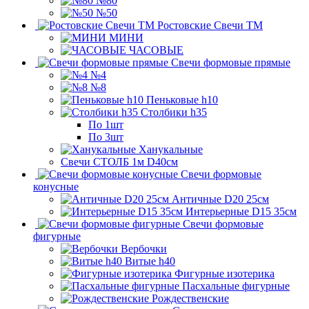
№80
№50
Ростовские Свечи ТМ
МИНИ
ЧАСОВЫЕ
Свечи формовые прямые
№4
№8
Пеньковые h10
Столбики h35
По 1шт
По 3шт
Ханукальные
Свечи СТОЛБ 1м D40см
Свечи формовые
конусные
Античные D20 25см
Интерьерные D15 35см
Свечи формовые
фигурные
Вербочки
Витые h40
Фигурные изотерика
Пасхальные фигурные
Рождественские