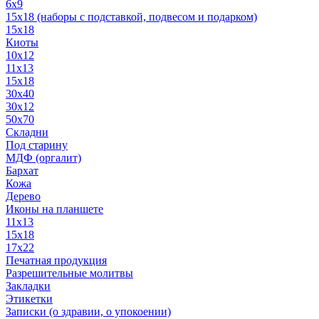
6x9
15х18 (наборы с подставкой, подвесом и подарком)
15x18
Киоты
10x12
11x13
15x18
30x40
30х12
50x70
Складни
Под старину
МДФ (оргалит)
Бархат
Кожа
Дерево
Иконы на планшете
11х13
15х18
17х22
Печатная продукция
Разрешительные молитвы
Закладки
Этикетки
Записки (о здравии, о упокоении)