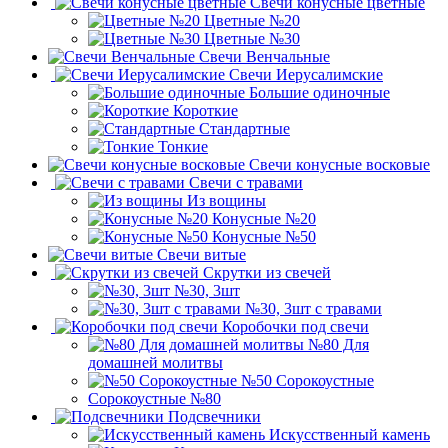
Свечи конусные цветные
Цветные №20
Цветные №30
Свечи Венчальные
Свечи Иерусалимские
Большие одиночные
Короткие
Стандартные
Тонкие
Свечи конусные восковые
Свечи с травами
Из вощины
Конусные №20
Конусные №50
Свечи витые
Скрутки из свечей
№30, 3шт
№30, 3шт с травами
Коробочки под свечи
№80 Для
домашней молитвы
№50 Сорокоустные
Сорокоустные №80
Подсвечники
Искусственный камень