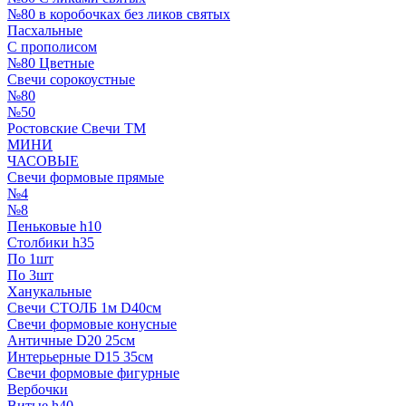
№80 в коробочках без ликов святых
Пасхальные
С прополисом
№80 Цветные
Свечи сорокоустные
№80
№50
Ростовские Свечи ТМ
МИНИ
ЧАСОВЫЕ
Свечи формовые прямые
№4
№8
Пеньковые h10
Столбики h35
По 1шт
По 3шт
Ханукальные
Свечи СТОЛБ 1м D40см
Свечи формовые конусные
Античные D20 25см
Интерьерные D15 35см
Свечи формовые фигурные
Вербочки
Витые h40