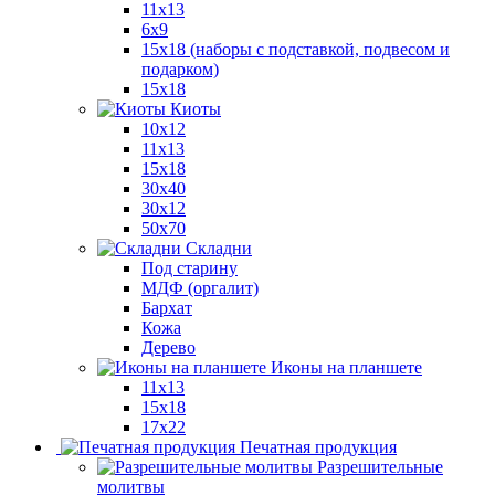
11x13
6x9
15х18 (наборы с подставкой, подвесом и
подарком)
15x18
Киоты
10x12
11x13
15x18
30x40
30х12
50x70
Складни
Под старину
МДФ (оргалит)
Бархат
Кожа
Дерево
Иконы на планшете
11х13
15х18
17х22
Печатная продукция
Разрешительные
молитвы