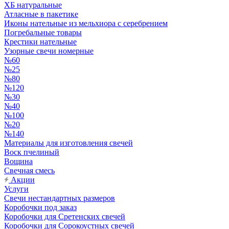
ХБ натуральные
Атласные в пакетике
Иконы нательные из мельхиора с серебрением
Погребальные товары
Крестики нательные
Узорные свечи номерные
№60
№25
№80
№120
№30
№40
№100
№20
№140
Материалы для изготовления свечей
Воск пчелиный
Вощина
Свечная смесь
Акции
Услуги
Свечи нестандартных размеров
Коробочки под заказ
Коробочки для Сретенских свечей
Коробочки для Сорокоустных свечей