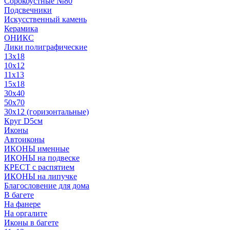
Сорокоустные №80
Подсвечники
Искусственный камень
Керамика
ОНИКС
Лики полиграфические
13x18
10x12
11х13
15х18
30x40
50x70
30x12 (горизонтальные)
Круг D5см
Иконы
Автоиконы
ИКОНЫ именные
ИКОНЫ на подвеске
КРЕСТ с распятием
ИКОНЫ на липучке
Благословение для дома
В багете
На фанере
На оргалите
Иконы в багете